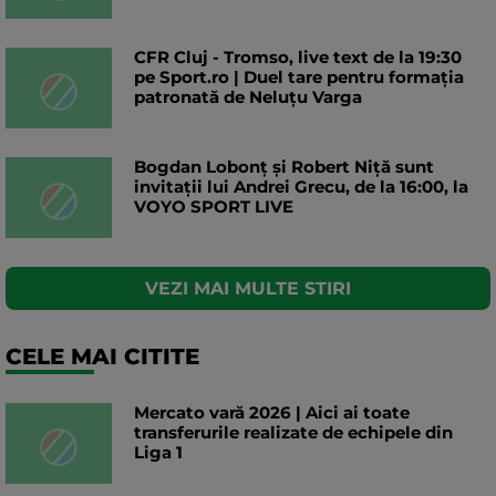
CFR Cluj - Tromso, live text de la 19:30
pe Sport.ro | Duel tare pentru formația
patronată de Neluțu Varga
Bogdan Lobonț și Robert Niță sunt
invitații lui Andrei Grecu, de la 16:00, la
VOYO SPORT LIVE
VEZI MAI MULTE STIRI
CELE MAI CITITE
Mercato vară 2026 | Aici ai toate
transferurile realizate de echipele din
Liga 1