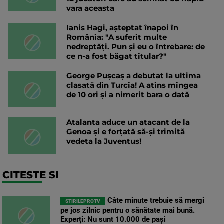
vara aceasta
Ianis Hagi, așteptat înapoi în
România: "A suferit multe
nedreptăți. Pun și eu o întrebare: de
ce n-a fost băgat titular?"
George Pușcaș a debutat la ultima
clasată din Turcia! A atins mingea
de 10 ori și a nimerit bara o dată
Atalanta aduce un atacant de la
Genoa și e forțată să-și trimită
vedeta la Juventus!
CITESTE SI
Câte minute trebuie să mergi
STIRILEPROTV
pe jos zilnic pentru o sănătate mai bună.
Experți: Nu sunt 10.000 de pași