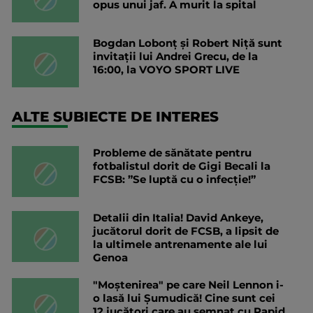
opus unui jaf. A murit la spital
Bogdan Lobonț și Robert Niță sunt
invitații lui Andrei Grecu, de la
16:00, la VOYO SPORT LIVE
ALTE SUBIECTE DE INTERES
Probleme de sănătate pentru
fotbalistul dorit de Gigi Becali la
FCSB: ”Se luptă cu o infecție!”
Detalii din Italia! David Ankeye,
jucătorul dorit de FCSB, a lipsit de
la ultimele antrenamente ale lui
Genoa
"Moștenirea" pe care Neil Lennon i-
o lasă lui Șumudică! Cine sunt cei
12 jucători care au semnat cu Rapid