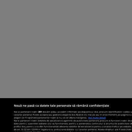
Nouă ne pasă ca datele tale personale să rămână confidențiale
Noi și partenerii noștri
201
stocăm și/sau accesăm informații pe dispozitivul dvs., precum identificatorii cookie 
caracter personal. Puteți accepta sau gestiona alegerile dvs. făcând clic mai jos sau în orice moment, pe pagina cu 
alegeri vor fi raportate partenerilor noștri și nu vă vor afecta navigarea.
Mai multe detalii
Noi si partenerii nostri (retelele de socializare si agentiile de publicitate partenere, precum si furnizorii nostri de
date pentru a permite website-ului sa functioneze, pentru a personaliza continutul si anunturile publicitare afis
profilul dvs., pentru a va oferi functionalitati aferente retelelor de socializare si pentru a analiza traficul pe websit
de art. 15-22 din GDPR in legatura cu prelucrarea datelor cu caracter personal. Aceste drepturi pot fi exercitat