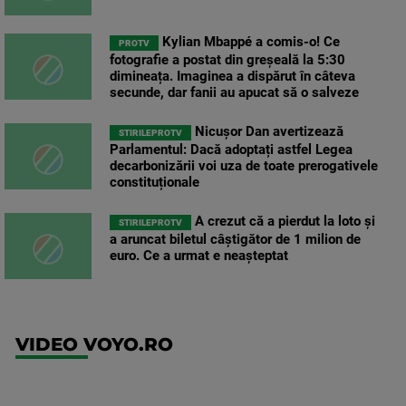
Kylian Mbappé a comis-o! Ce
PROTV
fotografie a postat din greșeală la 5:30
dimineața. Imaginea a dispărut în câteva
secunde, dar fanii au apucat să o salveze
Nicușor Dan avertizează
STIRILEPROTV
Parlamentul: Dacă adoptați astfel Legea
decarbonizării voi uza de toate prerogativele
constituționale
A crezut că a pierdut la loto și
STIRILEPROTV
a aruncat biletul câștigător de 1 milion de
euro. Ce a urmat e neașteptat
VIDEO VOYO.RO