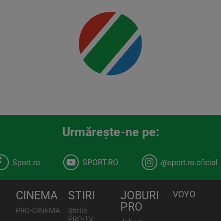
00:00
Urmăreşte-ne pe:
Sport.ro
SPORT.RO
@sport.ro.oficial
CINEMA
STIRI
JOBURI
VOYO
PRO
PRO•CINEMA
Știrile
PRO•TV