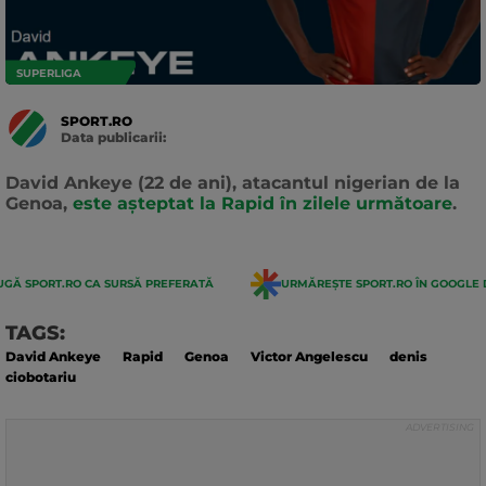
SUPERLIGA
SPORT.RO
Data publicarii:
Data
actualizarii:
David Ankeye (22 de ani), atacantul nigerian de la
Genoa,
este așteptat la Rapid în zilele următoare
.
GĂ SPORT.RO CA SURSĂ PREFERATĂ
URMĂREȘTE SPORT.RO ÎN GOOGLE 
TAGS:
David Ankeye
Rapid
Genoa
Victor Angelescu
denis
ciobotariu