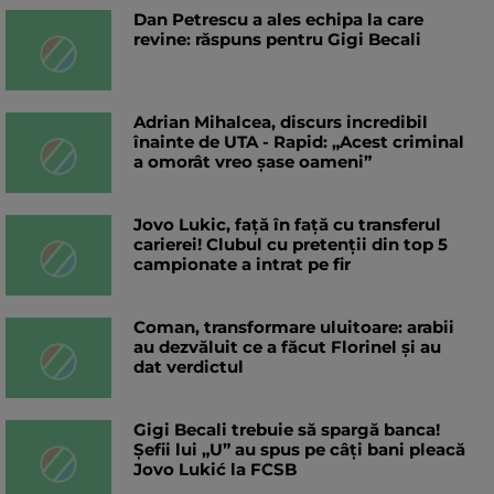
Dan Petrescu a ales echipa la care
revine: răspuns pentru Gigi Becali
Adrian Mihalcea, discurs incredibil
înainte de UTA - Rapid: „Acest criminal
a omorât vreo șase oameni”
Jovo Lukic, față în față cu transferul
carierei! Clubul cu pretenții din top 5
campionate a intrat pe fir
Coman, transformare uluitoare: arabii
au dezvăluit ce a făcut Florinel și au
dat verdictul
Gigi Becali trebuie să spargă banca!
Șefii lui „U” au spus pe câți bani pleacă
Jovo Lukić la FCSB