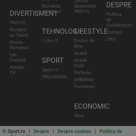
Job-uri
DESPRE
România,
disponibile
te iubesc!
PRO•TV
DIVERTISMENT
Politica
de
PRO•TV
Confidențialita
Românii
TEHNOLOGIE
LIFESTYLE
Contact
au Talent
CNA
I Like IT
Doctor de
Vocea
Bine
României
Acasă
Las
SPORT
Fierbinți
Acasă
Gold
Apropo
Sport.ro
TV
Perfecte
PRO•ARENA
DeBărbați
Foodstory
ECONOMIC
iBani
© Sport.ro |
Despre
|
Despre cookies
|
Politica de