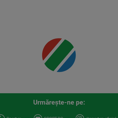
Mai multe
detalii
00:00
Urmăreşte-ne pe: