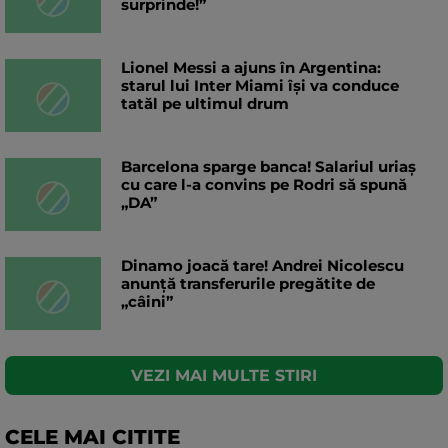
surprinde!”
Lionel Messi a ajuns în Argentina:
starul lui Inter Miami își va conduce
tatăl pe ultimul drum
Barcelona sparge banca! Salariul uriaș
cu care l-a convins pe Rodri să spună
„DA”
Dinamo joacă tare! Andrei Nicolescu
anunță transferurile pregătite de
„câini”
VEZI MAI MULTE STIRI
CELE MAI CITITE