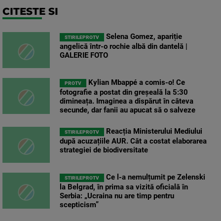
CITESTE SI
Selena Gomez, apariție
STIRILEPROTV
angelică într-o rochie albă din dantelă |
GALERIE FOTO
Kylian Mbappé a comis-o! Ce
PROTV
fotografie a postat din greșeală la 5:30
dimineața. Imaginea a dispărut în câteva
secunde, dar fanii au apucat să o salveze
Reacția Ministerului Mediului
STIRILEPROTV
după acuzațiile AUR. Cât a costat elaborarea
strategiei de biodiversitate
Ce l-a nemulțumit pe Zelenski
STIRILEPROTV
la Belgrad, în prima sa vizită oficială în
Serbia: „Ucraina nu are timp pentru
scepticism”