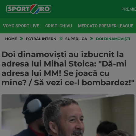
PREMI
VOYO SPORT LIVE
CRISTI CHIVU
MERCATO PREMIER LEAGUE
HOME
FOTBAL INTERN
SUPERLIGA
DOI DINAMOVIȘTI AU 
Doi dinamoviști au izbucnit la
adresa lui Mihai Stoica: "Dă-mi
adresa lui MM! Se joacă cu
mine? / Să vezi ce-l bombardez!"