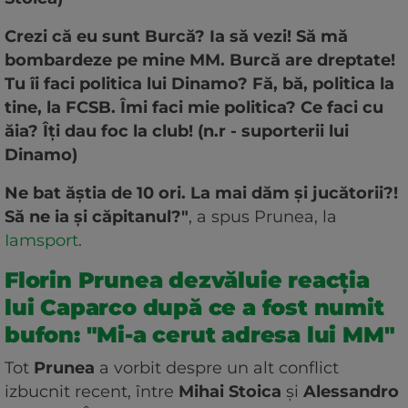
Crezi că eu sunt Burcă? Ia să vezi! Să mă
bombardeze pe mine MM. Burcă are dreptate!
Tu îi faci politica lui Dinamo? Fă, bă, politica la
tine, la FCSB. Îmi faci mie politica? Ce faci cu
ăia? Îți dau foc la club! (n.r - suporterii lui
Dinamo)
Ne bat ăștia de 10 ori. La mai dăm și jucătorii?!
Să ne ia și căpitanul?"
, a spus Prunea, la
Iamsport
.
Florin Prunea dezvăluie reacția
lui Caparco după ce a fost numit
bufon: "Mi-a cerut adresa lui MM"
Tot
Prunea
a vorbit despre un alt conflict
izbucnit recent, între
Mihai
Stoica
și
Alessandro