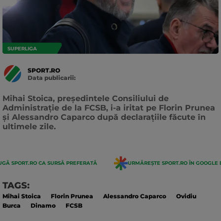
SUPERLIGA
SPORT.RO
Data publicarii:
Data
actualizarii:
Mihai Stoica, președintele Consiliului de
Administrație de la FCSB, i-a iritat pe Florin Prunea
și Alessandro Caparco după declarațiile făcute în
ultimele zile.
GĂ SPORT.RO CA SURSĂ PREFERATĂ
URMĂREȘTE SPORT.RO ÎN GOOGLE 
TAGS:
Mihai Stoica
Florin Prunea
Alessandro Caparco
Ovidiu
Burca
Dinamo
FCSB