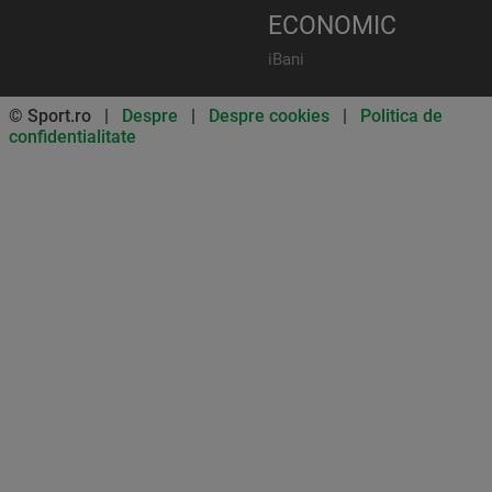
ECONOMIC
iBani
© Sport.ro |
Despre
|
Despre cookies
|
Politica de
confidentialitate
Don’t miss out on our news and
updates! Enable push
notifications
SUBSCRIBE
NOT NOW
UNSUBSCRIBE