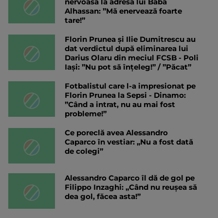
nervoasă la adresa lui Baba
Alhassan: ”Mă enervează foarte
tare!”
Florin Prunea și Ilie Dumitrescu au
dat verdictul după eliminarea lui
Darius Olaru din meciul FCSB - Poli
Iași: ”Nu pot să înțeleg!” / ”Păcat”
Fotbalistul care l-a impresionat pe
Florin Prunea la Sepsi - Dinamo:
”Când a intrat, nu au mai fost
probleme!”
Ce poreclă avea Alessandro
Caparco în vestiar: „Nu a fost dată
de colegi”
Alessandro Caparco îl dă de gol pe
Filippo Inzaghi: „Când nu reușea să
dea gol, făcea asta!”