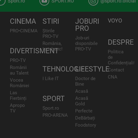
Sport.ro
SPORT.RO
@sport.ro.oficial
CINEMA
STIRI
JOBURI
VOYO
PRO
PRO•CINEMA
Știrile
PRO•TV
Job-uri
DESPRE
România,
disponibile
te iubesc!
PRO•TV
DIVERTISMENT
Politica
de
PRO•TV
Confidențialita
Românii
TEHNOLOGIE
LIFESTYLE
Contact
au Talent
CNA
I Like IT
Doctor de
Vocea
Bine
României
Acasă
Las
SPORT
Fierbinți
Acasă
Gold
Apropo
Sport.ro
TV
Perfecte
PRO•ARENA
DeBărbați
Foodstory