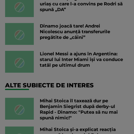
uriaș cu care l-a convins pe Rodri să
spună „DA”
Dinamo joacă tare! Andrei
Nicolescu anunță transferurile
pregătite de „câini”
Lionel Messi a ajuns în Argentina:
starul lui Inter Miami își va conduce
tatăl pe ultimul drum
ALTE SUBIECTE DE INTERES
Mihai Stoica îl taxează dur pe
Benjamin Siegrist după derby-ul
Rapid - Dinamo: "Putea să nu mai
spună nimic!"
Mihai Stoica și-a explicat reacția