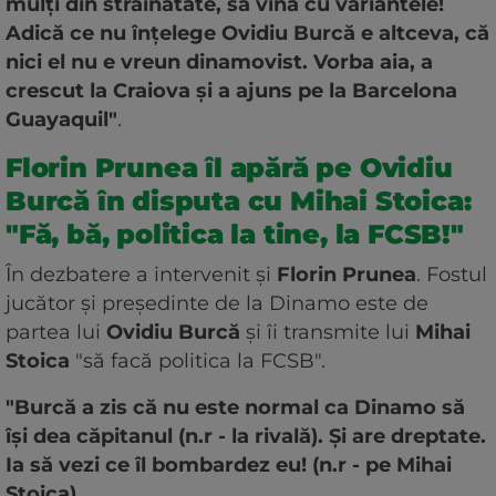
mulți din străinătate, să vină cu variantele!
Adică ce nu înțelege Ovidiu Burcă e altceva, că
nici el nu e vreun dinamovist. Vorba aia, a
crescut la Craiova și a ajuns pe la Barcelona
Guayaquil"
.
Florin Prunea îl apără pe Ovidiu
Burcă în disputa cu Mihai Stoica:
"Fă, bă, politica la tine, la FCSB!"
În dezbatere a intervenit și
Florin Prunea
. Fostul
jucător și președinte de la Dinamo este de
partea lui
Ovidiu Burcă
și îi transmite lui
Mihai
Stoica
"să facă politica la FCSB".
"Burcă a zis că nu este normal ca Dinamo să
își dea căpitanul (n.r - la rivală). Și are dreptate.
Ia să vezi ce îl bombardez eu! (n.r - pe Mihai
Stoica)