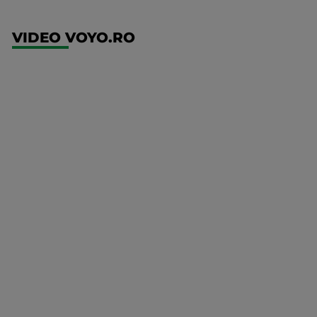
VIDEO VOYO.RO
UEFA
Europa
Conference
League
Twente -
FC DAC
1904
Mai multe
detalii
UEFA