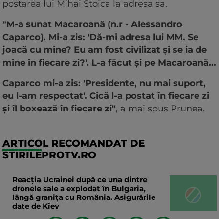
postarea lui Mihai Stoica la adresa sa.
"M-a sunat Macaroană (n.r - Alessandro
Caparco). Mi-a zis: 'Dă-mi adresa lui MM. Se
joacă cu mine? Eu am fost civilizat și se ia de
mine în fiecare zi?'. L-a făcut și pe Macaroană...
Caparco mi-a zis: 'Presidente, nu mai suport,
eu l-am respectat'. Cică l-a postat în fiecare zi
și îl boxează în fiecare zi"
, a mai spus Prunea.
ARTICOL RECOMANDAT DE
STIRILEPROTV.RO
Reacția Ucrainei după ce una dintre
dronele sale a explodat în Bulgaria,
lângă granița cu România. Asigurările
date de Kiev