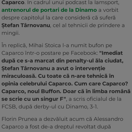
Caparco
. În cadrul unui podcast la Iamsport,
antrenorul de portari de la Dinamo
a vorbit
despre capitolul la care consideră că suferă
Ștefan Târnovanu
, cel al tehnicii de prindere a
mingii.
În replică, Mihai Stoica l-a numit bufon pe
Caparco într-o postare pe Facebook:
"Imediat
după ce s-a marcat din penalty-ul ăla ciudat,
Ștefan Târnovanu a avut o intervenție
miraculoasă. Cu toate că n-are tehnică în
opinia celebrului Caparco. Cum care Caparco?
Caparco, noul Buffon. Doar că în limba română
se scrie cu un singur F"
, a scris oficialul de la
FCSB, după derby-ul cu Dinamo, 3-1.
Florin Prunea a dezvăluit acum că Alessandro
Caparco a fost de-a dreptul revoltat după