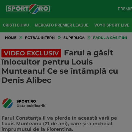
PREMI
CRISTI CHIVU
MERCATO PREMIER LEAGUE
VOYO SPORT LIVE
HOME
FOTBAL INTERN
SUPERLIGA
FARUL A GĂSIT ÎNLO
Farul a găsit
VIDEO EXCLUSIV
înlocuitor pentru Louis
Munteanu! Ce se întâmplă cu
Denis Alibec
SPORT.RO
Data publicarii:
Data
actualizarii:
Farul Constanța îl va pierde în această vară pe
Louis Munteanu (21 de ani), care și-a încheiat
împrumutul de la Fiorentina.