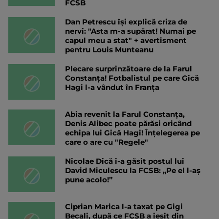
FCSB
Dan Petrescu își explică criza de
nervi: "Asta m-a supărat! Numai pe
capul meu a stat" + avertisment
pentru Louis Munteanu
Plecare surprinzătoare de la Farul
Constanța! Fotbalistul pe care Gică
Hagi l-a vândut în Franța
Abia revenit la Farul Constanța,
Denis Alibec poate părăsi oricând
echipa lui Gică Hagi! Înțelegerea pe
care o are cu "Regele"
Nicolae Dică i-a găsit postul lui
David Miculescu la FCSB: „Pe el l-aș
pune acolo!”
Ciprian Marica l-a taxat pe Gigi
Becali, după ce FCSB a ieșit din