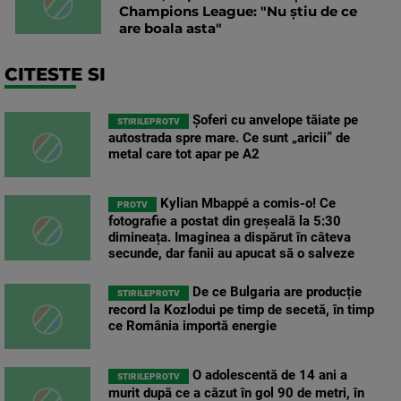
Champions League: "Nu știu de ce
are boala asta"
CITESTE SI
Șoferi cu anvelope tăiate pe
STIRILEPROTV
autostrada spre mare. Ce sunt „aricii” de
metal care tot apar pe A2
Kylian Mbappé a comis-o! Ce
PROTV
fotografie a postat din greșeală la 5:30
dimineața. Imaginea a dispărut în câteva
secunde, dar fanii au apucat să o salveze
De ce Bulgaria are producție
STIRILEPROTV
record la Kozlodui pe timp de secetă, în timp
ce România importă energie
O adolescentă de 14 ani a
STIRILEPROTV
murit după ce a căzut în gol 90 de metri, în