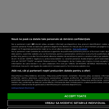
Nouă ne pasă ca datele tale personale să rămână confidențiale
Noi și partenerii noștri
201
stocăm și/sau accesăm informații pe dispozitivul dvs., precum identificatorii cookie 
caracter personal. Puteți accepta sau gestiona alegerile dvs. făcând clic mai jos sau în orice moment, pe pagina cu 
alegeri vor fi raportate partenerilor noștri și nu vă vor afecta navigarea.
Mai multe detalii
Noi si partenerii nostri (retelele de socializare si agentiile de publicitate partenere, precum si furnizorii nostri de
date pentru a permite website-ului sa functioneze, pentru a personaliza continutul si anunturile publicitare afis
profilul dvs., pentru a va oferi functionalitati aferente retelelor de socializare si pentru a analiza traficul pe websit
de art. 15-22 din GDPR in legatura cu prelucrarea datelor cu caracter personal. Aceste drepturi pot fi exercitat
click pe “ACCEPT TOATE”, acceptati folosirea tuturor Tehnologiilor de tip Cookie, care implica inclusiv acceptul d
informatiilor de catre Vendor-ii cu care colaboram. Prin click pe “VREAU SA MODIFIC SETARILE INDIVIDUAL” p
individual, mai putin cele legate de cookie strict necesare pentru functionarea website-ului.
Atât noi, cât și partenerii noștri prelucrăm datele pentru a oferi:
Dezvoltarea și îmbunătățirea serviciilor. Măsurarea performanței reclamelor. Stocarea și/sau accesarea informații
profilurilor pentru selectarea conținutului personalizat. Crearea profilurilor de conținut personalizat. Utiliz
publicității personalizate. Crearea profilurilor pentru publicitate personalizată. Măsurarea performanței conțin
statistici sau combinații de date din surse diferite. Utilizarea de date limitate pentru a selecta publicitatea. Utiliz
conținutul. Date precise de geolocație și identificarea prin scanarea dispozitivului.
Listă parteneri (furnizori)
ACCEPT TOATE
VREAU SA MODIFIC SETARILE INDIVIDUAL