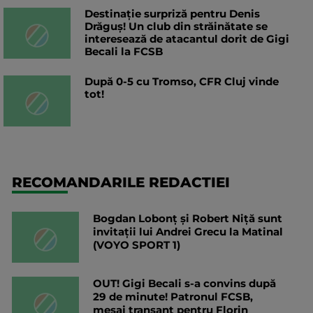
Destinație surpriză pentru Denis
Drăguș! Un club din străinătate se
interesează de atacantul dorit de Gigi
Becali la FCSB
După 0-5 cu Tromso, CFR Cluj vinde
tot!
RECOMANDARILE REDACTIEI
Bogdan Lobonț și Robert Niță sunt
invitații lui Andrei Grecu la Matinal
(VOYO SPORT 1)
OUT! Gigi Becali s-a convins după
29 de minute! Patronul FCSB,
mesaj tranșant pentru Florin