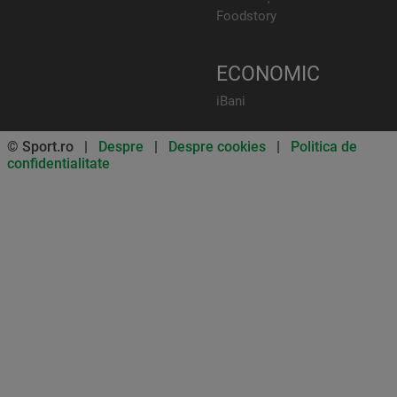
Foodstory
ECONOMIC
iBani
© Sport.ro |
Despre
|
Despre cookies
|
Politica de
confidentialitate
Don’t miss out on our news and
updates! Enable push
notifications
SUBSCRIBE
NOT NOW
UNSUBSCRIBE