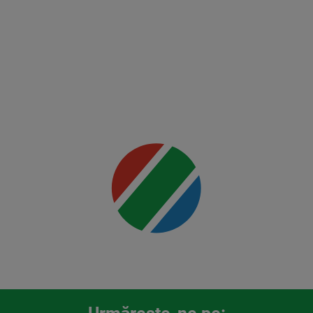
Ankalaev
vs
Rountree
Jr.
Mai multe
detalii
00:00