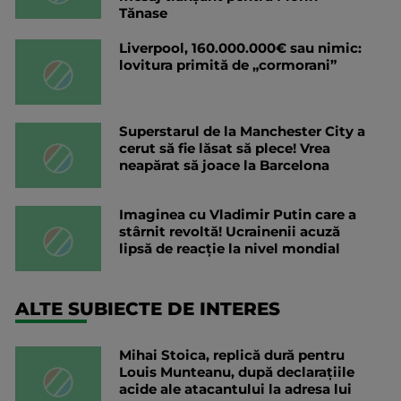
Tănase
Liverpool, 160.000.000€ sau nimic:
lovitura primită de „cormorani”
Superstarul de la Manchester City a
cerut să fie lăsat să plece! Vrea
neapărat să joace la Barcelona
Imaginea cu Vladimir Putin care a
stârnit revoltă! Ucrainenii acuză
lipsă de reacție la nivel mondial
ALTE SUBIECTE DE INTERES
Mihai Stoica, replică dură pentru
Louis Munteanu, după declarațiile
acide ale atacantului la adresa lui