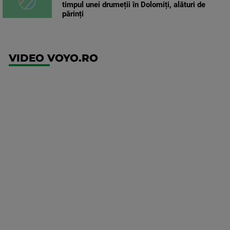
timpul unei drumeții în Dolomiți, alături de
părinți
VIDEO VOYO.RO
UFC
(RO)
UFC
Fight
Night:
Gamrot
vs
Salkilld