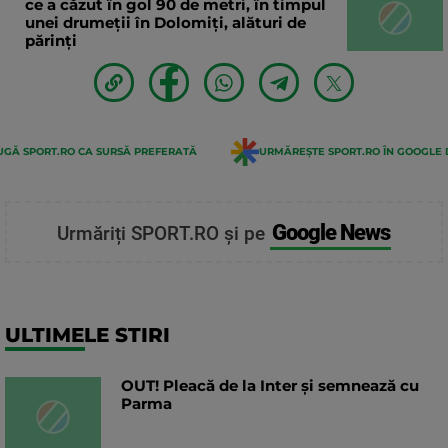
ce a căzut în gol 90 de metri, în timpul
unei drumeții în Dolomiți, alături de
părinți
GĂ SPORT.RO CA SURSĂ PREFERATĂ
URMĂREȘTE SPORT.RO ÎN GOOGLE 
Google News
Urmăriți SPORT.RO și pe
ULTIMELE STIRI
OUT! Pleacă de la Inter și semnează cu
Parma