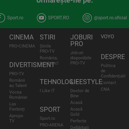
Urmăreşte-ne pe:
Sport.ro
SPORT.RO
@sport.ro.oficial
CINEMA
STIRI
JOBURI
VOYO
PRO
PRO•CINEMA
Știrile
PRO•TV
Job-uri
DESPRE
România,
disponibile
te iubesc!
PRO•TV
DIVERTISMENT
Politica
de
PRO•TV
Confidențialita
Românii
TEHNOLOGIE
LIFESTYLE
Contact
au Talent
CNA
I Like IT
Doctor de
Vocea
Bine
României
Acasă
Las
SPORT
Fierbinți
Acasă
Gold
Apropo
Sport.ro
TV
Perfecte
PRO•ARENA
DeBărbați