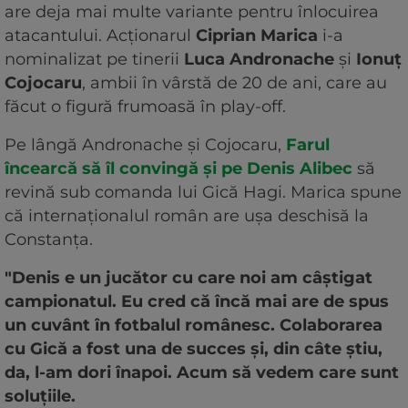
are deja mai multe variante pentru înlocuirea
atacantului. Acționarul
Ciprian Marica
i-a
nominalizat pe tinerii
Luca Andronache
și
Ionuț
Cojocaru
, ambii în vârstă de 20 de ani, care au
făcut o figură frumoasă în play-off.
Pe lângă Andronache și Cojocaru,
Farul
încearcă să îl convingă și pe Denis Alibec
să
revină sub comanda lui Gică Hagi. Marica spune
că internaționalul român are ușa deschisă la
Constanța.
"Denis e un jucător cu care noi am câștigat
campionatul. Eu cred că încă mai are de spus
un cuvânt în fotbalul românesc. Colaborarea
cu Gică a fost una de succes și, din câte știu,
da, l-am dori înapoi. Acum să vedem care sunt
soluțiile.