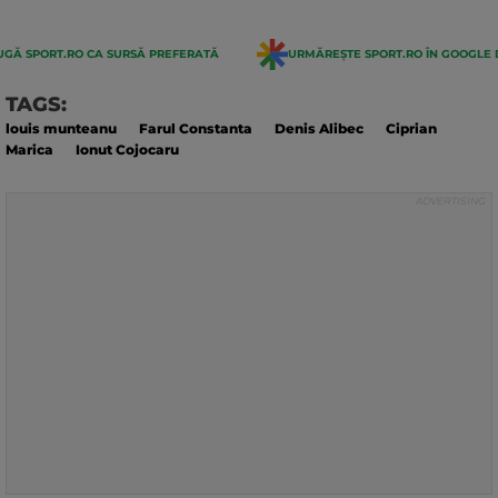
GĂ SPORT.RO CA SURSĂ PREFERATĂ
URMĂREȘTE SPORT.RO ÎN GOOGLE 
TAGS:
louis munteanu
Farul Constanta
Denis Alibec
Ciprian
Marica
Ionut Cojocaru