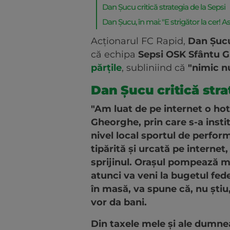
Dan Șucu critică strategia de la Sepsi
Dan Șucu, în mai: "E strigător la cer! A
Acţionarul FC Rapid,
Dan Şuc
că echipa
Sepsi OSK Sfântu 
părţile
, subliniind că
"nimic n
Dan Șucu critică stra
"Am luat de pe internet o hot
Gheorghe, prin care s-a insti
nivel local sportul de perfor
tipărită şi urcată pe internet
sprijinul. Oraşul pompează mul
atunci va veni la bugetul fe
în masă, va spune că, nu ştiu,
vor da bani.
Din taxele mele şi ale dumneav