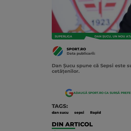
SUPERLIGA
DAN ȘUCU, UN NOU ATA
SPORT.RO
Data publicarii:
Data
actualizarii:
Dan Șucu spune că Sepsi este subv
cetățenilor.
ADAUGĂ SPORT.RO CA SURSĂ PREF
TAGS:
dan sucu
sepsi
Rapid
DIN ARTICOL