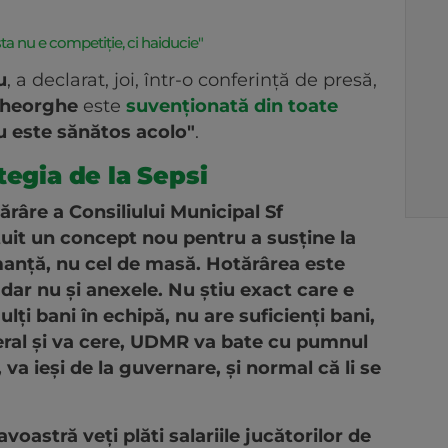
sta nu e competiție, ci haiducie"
u
, a declarat, joi, într-o conferinţă de presă,
Gheorghe
este
suvenţionată din toate
u este sănătos acolo"
.
tegia de la Sepsi
ărâre a Consiliului Municipal Sf
tuit un concept nou pentru a susţine la
manţă, nu cel de masă. Hotărârea este
, dar nu şi anexele. Nu ştiu exact care e
ţi bani în echipă, nu are suficienţi bani,
deral şi va cere, UDMR va bate cu pumnul
 va ieşi de la guvernare, şi normal că li se
oastră veţi plăti salariile jucătorilor de