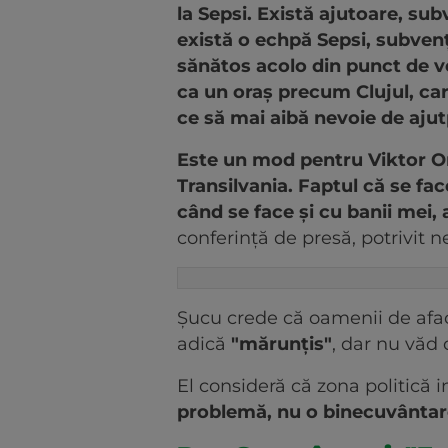
la Sepsi. Există ajutoare, sub
există o echpă Sepsi, subvenţ
sănătos acolo din punct de 
ca un oraş precum Clujul, car
ce să mai aibă nevoie de ajut
Este un mod pentru Viktor Or
Transilvania. Faptul că se fac
când se face şi cu banii mei,
conferinţă de presă, potrivit n
Şucu crede că oamenii de aface
adică
"mărunţis"
, dar nu văd 
El consideră că zona politică i
problemă, nu o binecuvântar