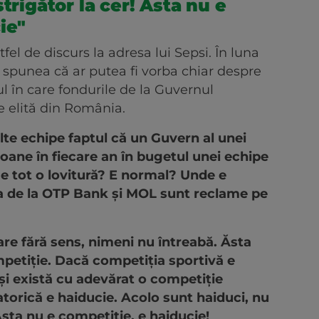
trigător la cer! Asta nu e
ie"
el de discurs la adresa lui Sepsi. În luna
 spunea că ar putea fi vorba chiar despre
ul în care fondurile de la Guvernul
e elită din România.
alte echipe faptul că un Guvern al unei
ioane în fiecare an în bugetul unei echipe
 e tot o lovitură? E normal? Unde e
a de la OTP Bank și MOL sunt reclame pe
pare fără sens, nimeni nu întreabă. Ăsta
mpetiție. Dacă competiția sportivă e
i există cu adevărat o competiție
torică e haiducie. Acolo sunt haiduci, nu
sta nu e competiție, e haiducie!