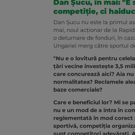
Dan Șucu, în mai: "E s
competiție, ci haiduc
Dan Șucu nu este la primul astf
mai, noul acționar de la Rapid
o deturnare de fonduri, în caz
Ungariei merg către sportul d
"Nu e o lovitură pentru celel
țări vecine investește 3,5 mil
care concurează aici? Aia nu
normalitatea? Reclamele ale
baze comerciale?
Care e beneficiul lor? Mi se 
nu e un mod de a intra în co
reglementată în mod corect ș
sportivă, competiția organiza
sunt competitori adevărați. A