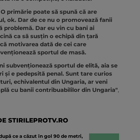
r. O primărie poate să spună că are
ul, ok. Dar de ce nu o promovează fanii
tă problemă. Dar eu vin cu bani ai
cină ca să susțin o echipă din țară
 că motivarea dată de cei care
bvenționează sportul de masă.
ni subvenționează sportul de elită, aia se
 și e pedepsită penal. Sunt tare curios
ri, echivalentul din Ungaria, ar veni
lă cu banii contribuabililor din Ungaria"
,
E STIRILEPROTV.RO
după ce a căzut în gol 90 de metri,