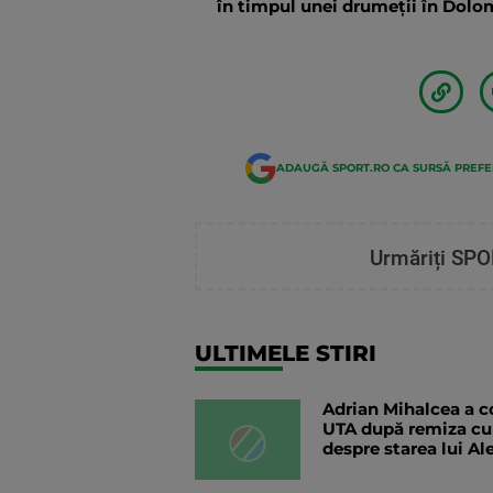
în timpul unei drumeții în Dolomi
ADAUGĂ SPORT.RO CA SURSĂ PREF
Urmăriți SPO
ULTIMELE STIRI
Adrian Mihalcea a co
UTA după remiza cu
despre starea lui Al