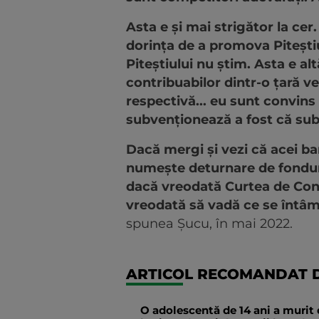
Asta e și mai strigător la ce
dorința de a promova Pitești
Piteștiului nu știm. Asta e al
contribuabilor dintr-o țară ve
respectivă... eu sunt convins
subvenționează a fost că su
Dacă mergi și vezi că acei ba
numește deturnare de fonduri
dacă vreodată Curtea de Contu
vreodată să vadă ce se întâmp
spunea Șucu, în mai 2022.
ARTICOL RECOMANDAT D
O adolescentă de 14 ani a murit 