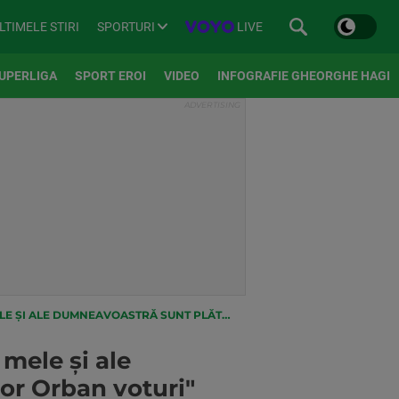
SPORTURI
LIVE
LTIMELE STIRI
UPERLIGA
SPORT EROI
VIDEO
INFOGRAFIE GHEORGHE HAGI
 PLĂTIȚI JUCĂTORII! AȘA CÂȘTIGĂ VIKTOR ORBAN VOTURI"
 mele și ale
tor Orban voturi"