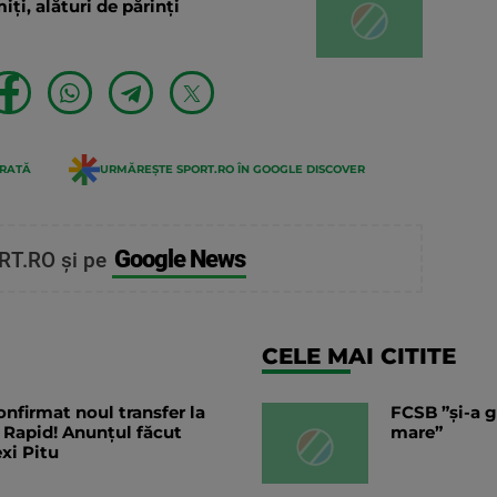
ți, alături de părinți
ERATĂ
URMĂREȘTE SPORT.RO ÎN GOOGLE DISCOVER
Google News
RT.RO și pe
CELE MAI CITITE
nfirmat noul transfer la
FCSB ”și-a g
 Rapid! Anunțul făcut
mare”
exi Pitu