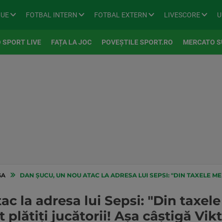
GUE
FOTBAL INTERN
FOTBAL EXTERN
LIVESCORE
U
 SPORT LIVE
FAȚA LA JOC
POVEȘTILE SPORT.RO
MERCATO S
GA
DAN ȘUCU, UN NOU ATAC LA ADRESA LUI SEPSI: "DIN TAXELE MELE ȘI ALE DUMNEAVOASTRĂ SUNT
c la adresa lui Sepsi: "Din taxele
lătiți jucătorii! Așa câștigă Vik