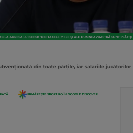
C LA ADRESA LUI SEPSI: "DIN TAXELE MELE ȘI ALE DUMNEAVOASTRĂ SUNT PLĂTIȚI 
enționată din toate părțile, iar salariile jucătorilor 
ERATĂ
URMĂREȘTE SPORT.RO ÎN GOOGLE DISCOVER