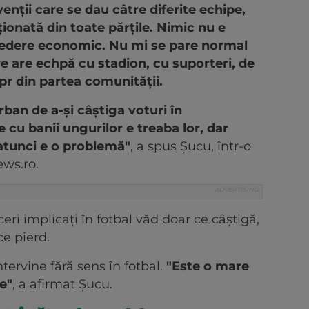
venţii care se dau câtre diferite echipe,
ionată din toate părţile. Nimic nu e
vedere economic. Nu mi se pare normal
e are echpă cu stadion, cu suporteri, de
pr din partea comunităţii.
ban de a-şi câştiga voturi în
e cu banii ungurilor e treaba lor, dar
 atunci e o problemă"
, a spus Şucu, într-o
ews.ro.
ri implicaţi în fotbal văd doar ce câştigă,
ce pierd.
ntervine fără sens în fotbal.
"Este o mare
e"
, a afirmat Şucu.