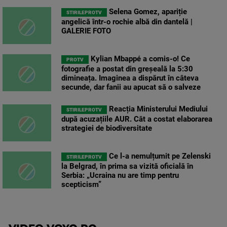
Selena Gomez, apariție
STIRILEPROTV
angelică într-o rochie albă din dantelă |
GALERIE FOTO
Kylian Mbappé a comis-o! Ce
PROTV
fotografie a postat din greșeală la 5:30
dimineața. Imaginea a dispărut în câteva
secunde, dar fanii au apucat să o salveze
Reacția Ministerului Mediului
STIRILEPROTV
după acuzațiile AUR. Cât a costat elaborarea
strategiei de biodiversitate
Ce l-a nemulțumit pe Zelenski
STIRILEPROTV
la Belgrad, în prima sa vizită oficială în
Serbia: „Ucraina nu are timp pentru
scepticism”