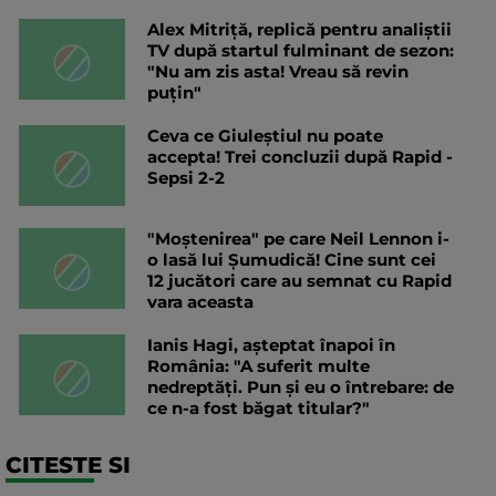
Alex Mitriță, replică pentru analiștii
TV după startul fulminant de sezon:
"Nu am zis asta! Vreau să revin
puțin"
Ceva ce Giuleștiul nu poate
accepta! Trei concluzii după Rapid -
Sepsi 2-2
"Moștenirea" pe care Neil Lennon i-
o lasă lui Șumudică! Cine sunt cei
12 jucători care au semnat cu Rapid
vara aceasta
Ianis Hagi, așteptat înapoi în
România: "A suferit multe
nedreptăți. Pun și eu o întrebare: de
ce n-a fost băgat titular?"
CITESTE SI