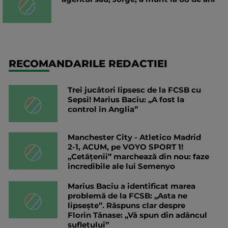
RECOMANDARILE REDACTIEI
Trei jucători lipsesc de la FCSB cu
Sepsi! Marius Baciu: „A fost la
control în Anglia”
Manchester City - Atletico Madrid
2-1, ACUM, pe VOYO SPORT 1!
„Cetățenii” marchează din nou: faze
incredibile ale lui Semenyo
Marius Baciu a identificat marea
problemă de la FCSB: „Asta ne
lipsește”. Răspuns clar despre
Florin Tănase: „Vă spun din adâncul
sufletului”