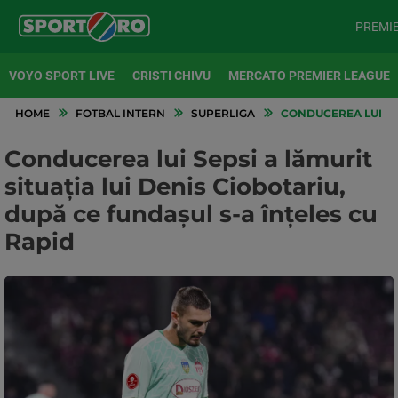
PREMI
VOYO SPORT LIVE
CRISTI CHIVU
MERCATO PREMIER LEAGUE
HOME
FOTBAL INTERN
SUPERLIGA
CONDUCEREA LUI SEP
Conducerea lui Sepsi a lămurit
situația lui Denis Ciobotariu,
după ce fundașul s-a înțeles cu
Rapid