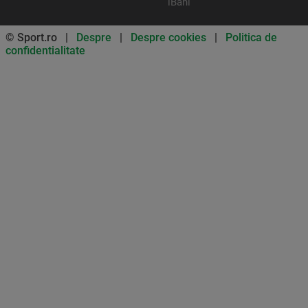
iBani
© Sport.ro |
Despre
|
Despre cookies
|
Politica de
confidentialitate
Don’t miss out on our news and
updates! Enable push
notifications
SUBSCRIBE
NOT NOW
UNSUBSCRIBE