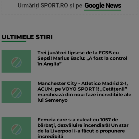
Google News
Urmăriți SPORT.RO și pe
ULTIMELE STIRI
Trei jucători lipsesc de la FCSB cu
Sepsi! Marius Baciu: „A fost la control
în Anglia”
Manchester City - Atletico Madrid 2-1,
ACUM, pe VOYO SPORT 1! „Cetățenii”
marchează din nou: faze incredibile ale
lui Semenyo
Femeia care s-a culcat cu 1057 de
bărbați, dezvăluire incendiară! Un star
de la Liverpool i-a făcut o propunere
incredibilă