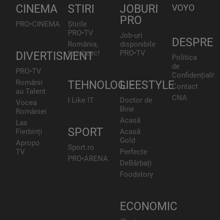
CINEMA
STIRI
JOBURI
VOYO
PRO
PRO•CINEMA
Știrile
PRO•TV
Job-uri
DESPRE
România,
disponibile
te iubesc!
PRO•TV
DIVERTISMENT
Politica
de
PRO•TV
Confidențialita
Românii
TEHNOLOGIE
LIFESTYLE
Contact
au Talent
CNA
I Like IT
Doctor de
Vocea
Bine
României
Acasă
Las
SPORT
Fierbinți
Acasă
Gold
Apropo
Sport.ro
TV
Perfecte
PRO•ARENA
DeBărbați
Foodstory
ECONOMIC