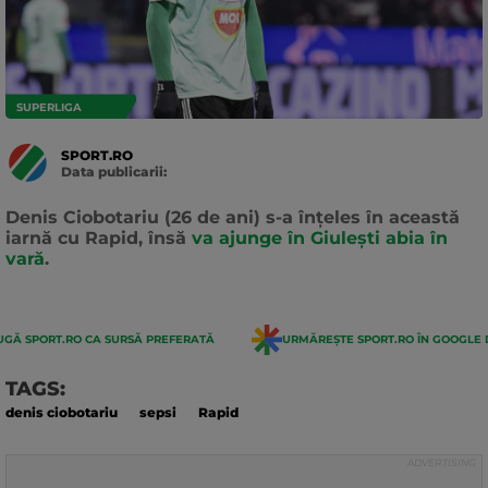
SUPERLIGA
SPORT.RO
Data publicarii:
Data
actualizarii:
Denis Ciobotariu (26 de ani) s-a înțeles în această
iarnă cu Rapid, însă
va ajunge în Giulești abia în
vară
.
GĂ SPORT.RO CA SURSĂ PREFERATĂ
URMĂREȘTE SPORT.RO ÎN GOOGLE 
TAGS:
denis ciobotariu
sepsi
Rapid