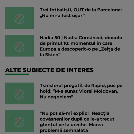
Trei fotbaliști, OUT de la Barcelona:
„Nu mi-a fost ușor”
Nadia 50 | Nadia Comăneci, dincolo
de primul 10: momentul în care
Europa a descoperit-o pe „Zeița de
la Skien”
ALTE SUBIECTE DE INTERES
Transferul pregătit de Rapid, pus pe
hold: ”M-a sunat Viorel Moldovan.
Nu negociem”
"Nu pot să-mi explic!" Reacția
covăsnenilor după ce le-a trecut
glonțul pe la ureche. Marea
problemă semnalată