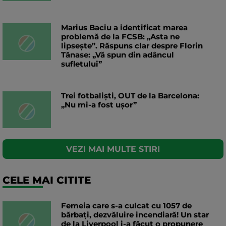
Marius Baciu a identificat marea
problemă de la FCSB: „Asta ne
lipsește”. Răspuns clar despre Florin
Tănase: „Vă spun din adâncul
sufletului”
Trei fotbaliști, OUT de la Barcelona:
„Nu mi-a fost ușor”
VEZI MAI MULTE STIRI
CELE MAI CITITE
Femeia care s-a culcat cu 1057 de
bărbați, dezvăluire incendiară! Un star
de la Liverpool i-a făcut o propunere