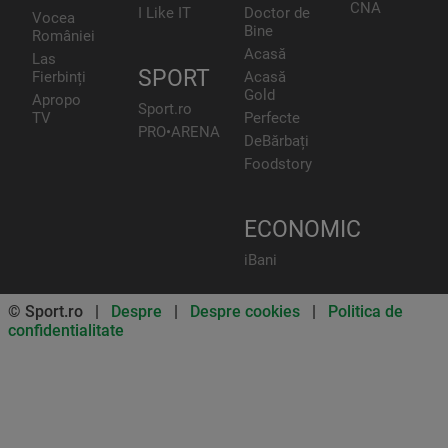
CNA
I Like IT
Doctor de
Vocea
Bine
României
Acasă
Las
SPORT
Fierbinți
Acasă
Gold
Apropo
Sport.ro
TV
Perfecte
PRO•ARENA
DeBărbați
Foodstory
ECONOMIC
iBani
© Sport.ro |
Despre
|
Despre cookies
|
Politica de
confidentialitate
Don’t miss out on our news and
updates! Enable push
notifications