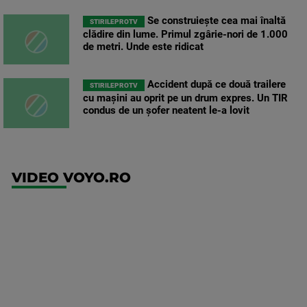
Se construiește cea mai înaltă
STIRILEPROTV
clădire din lume. Primul zgârie-nori de 1.000
de metri. Unde este ridicat
Accident după ce două trailere
STIRILEPROTV
cu mașini au oprit pe un drum expres. Un TIR
condus de un șofer neatent le-a lovit
VIDEO VOYO.RO
UEFA
Europa
Conference
League