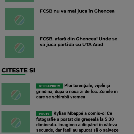
FCSB nu va mai juca în Ghencea
FCSB, afară din Ghencea! Unde se
va juca partida cu UTA Arad
CITESTE SI
Ploi torențiale, vijelii și
STIRILEPROTV
grindină, după o nouă zi de foc. Zonele în
care se schimbă vremea
Kylian Mbappé a comis-o! Ce
PROTV
fotografie a postat din greșeală la 5:30
dimineața. Imaginea a dispărut în câteva
secunde, dar fanii au apucat să o salveze