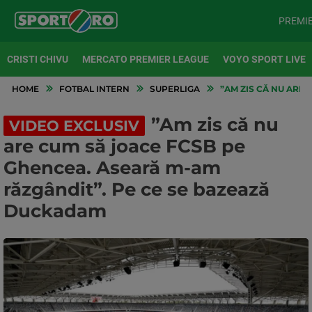
PREMI
CRISTI CHIVU
MERCATO PREMIER LEAGUE
VOYO SPORT LIVE
HOME
FOTBAL INTERN
SUPERLIGA
”AM ZIS CĂ NU ARE
”Am zis că nu
VIDEO EXCLUSIV
are cum să joace FCSB pe
Ghencea. Aseară m-am
răzgândit”. Pe ce se bazează
Duckadam