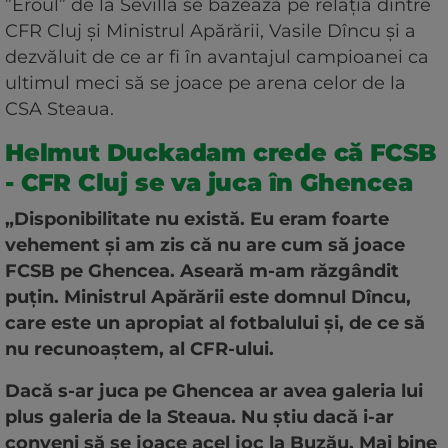
”Eroul” de la Sevilla se bazează pe relația dintre
CFR Cluj și Ministrul Apărării, Vasile Dîncu și a
dezvăluit de ce ar fi în avantajul campioanei ca
ultimul meci să se joace pe arena celor de la
CSA Steaua.
Helmut Duckadam crede că FCSB
- CFR Cluj se va juca în Ghencea
„Disponibilitate nu există. Eu eram foarte
vehement și am zis că nu are cum să joace
FCSB pe Ghencea. Aseară m-am răzgândit
puțin. Ministrul Apărării este domnul Dîncu,
care este un apropiat al fotbalului și, de ce să
nu recunoaștem, al CFR-ului.
Dacă s-ar juca pe Ghencea ar avea galeria lui
plus galeria de la Steaua. Nu știu dacă i-ar
conveni să se joace acel joc la Buzău. Mai bine