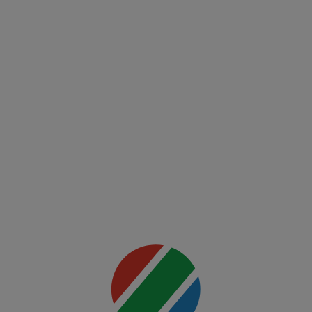
(RO)
UFC
Fight
Night:
Du
Plessis
vs
Usman
Mai multe
detalii
00:00