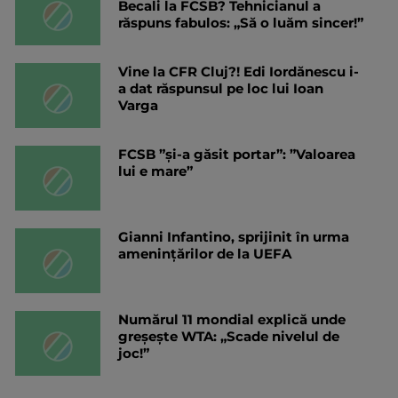
Becali la FCSB? Tehnicianul a
răspuns fabulos: „Să o luăm sincer!”
Vine la CFR Cluj?! Edi Iordănescu i-
a dat răspunsul pe loc lui Ioan
Varga
FCSB ”și-a găsit portar”: ”Valoarea
lui e mare”
Gianni Infantino, sprijinit în urma
amenințărilor de la UEFA
Numărul 11 mondial explică unde
greșește WTA: „Scade nivelul de
joc!”