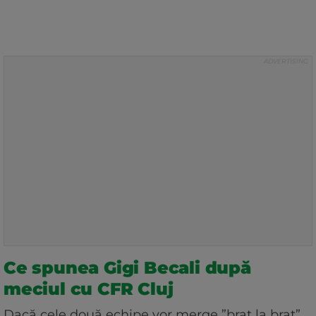
Ce spunea Gigi Becali după
meciul cu CFR Cluj
Dacă cele două echipe vor merge ”braț la braț”,