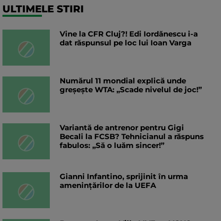
ULTIMELE STIRI
Vine la CFR Cluj?! Edi Iordănescu i-a
dat răspunsul pe loc lui Ioan Varga
Numărul 11 mondial explică unde
greșește WTA: „Scade nivelul de joc!”
Variantă de antrenor pentru Gigi
Becali la FCSB? Tehnicianul a răspuns
fabulos: „Să o luăm sincer!”
Gianni Infantino, sprijinit în urma
amenințărilor de la UEFA