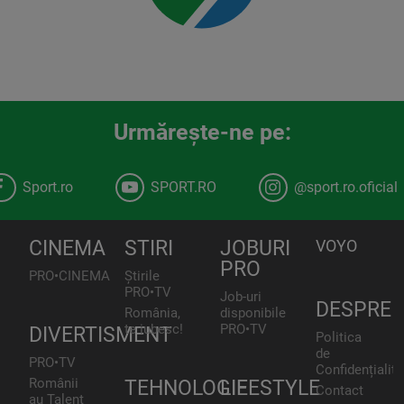
Urmăreşte-ne pe:
Sport.ro
SPORT.RO
@sport.ro.oficial
CINEMA
STIRI
JOBURI
VOYO
PRO
PRO•CINEMA
Știrile
PRO•TV
Job-uri
DESPRE
România,
disponibile
te iubesc!
PRO•TV
DIVERTISMENT
Politica
de
PRO•TV
Confidențialita
Românii
TEHNOLOGIE
LIFESTYLE
Contact
au Talent