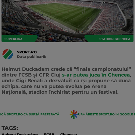
SUPERLIGA
STADION GHENCEA
SPORT.RO
Data publicarii:
Data
actualizarii:
Helmut Duckadam crede că ”finala campionatului”
dintre FCSB și CFR Cluj
s-ar putea juca în Ghencea
,
unde Gigi Becali a dezvăluit că își propune să ducă
echipa, care nu va putea evolua pe Arena
Națională, stadion închiriat pentru un festival.
GĂ SPORT.RO CA SURSĂ PREFERATĂ
URMĂREȘTE SPORT.RO ÎN GOOGLE 
TAGS:
Helmut Duckadam
FCSB
Ghencea