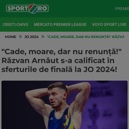
PREMI
CRISTI CHIVU
MERCATO PREMIER LEAGUE
VOYO SPORT LIVE
HOME
JO 2024
"CADE, MOARE, DAR NU RENUNȚĂ!" RĂZVAN AR
"Cade, moare, dar nu renunță!"
Răzvan Arnăut s-a calificat în
sferturile de finală la JO 2024!