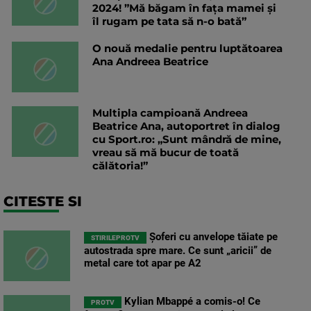
2024! ”Mă băgam în faţa mamei şi
îl rugam pe tata să n-o bată”
O nouă medalie pentru luptătoarea
Ana Andreea Beatrice
Multipla campioană Andreea
Beatrice Ana, autoportret în dialog
cu Sport.ro: „Sunt mândră de mine,
vreau să mă bucur de toată
călătoria!”
CITESTE SI
Șoferi cu anvelope tăiate pe
STIRILEPROTV
autostrada spre mare. Ce sunt „aricii” de
metal care tot apar pe A2
Kylian Mbappé a comis-o! Ce
PROTV