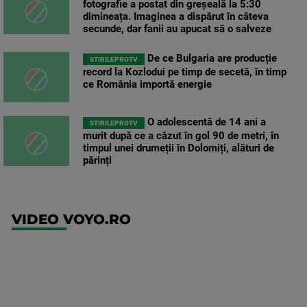
fotografie a postat din greșeală la 5:30
dimineața. Imaginea a dispărut în câteva
secunde, dar fanii au apucat să o salveze
De ce Bulgaria are producție
STIRILEPROTV
record la Kozlodui pe timp de secetă, în timp
ce România importă energie
O adolescentă de 14 ani a
STIRILEPROTV
murit după ce a căzut în gol 90 de metri, în
timpul unei drumeții în Dolomiți, alături de
părinți
VIDEO VOYO.RO
UFC