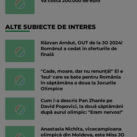
Va costa 200.000 de euro
ALTE SUBIECTE DE INTERES
Răzvan Arnăut, OUT de la JO 2024!
Românul a cedat în sferturile de
finală
"Cade, moare, dar nu renunță!" El e
'leul' care se bate pentru România
în săptămâna a doua la Jocurile
Olimpice
Cum l-a descris Pan Zhanle pe
David Popovici, la două săptămâni
după aurul olimpic: "Eram nervos!"
Anastasia Nichita, vicecampioana
olimpică din Moldova, este Miss JO