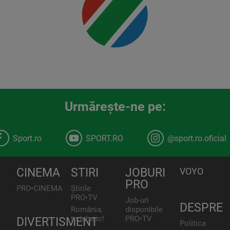
Urmăreşte-ne pe:
Sport.ro
SPORT.RO
@sport.ro.oficial
CINEMA
STIRI
JOBURI
VOYO
PRO
PRO•CINEMA
Știrile
PRO•TV
Job-uri
DESPRE
România,
disponibile
te iubesc!
PRO•TV
DIVERTISMENT
Politica