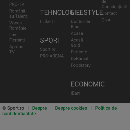
de
PRO•TV
Confidențialita
Românii
TEHNOLOGIE
LIFESTYLE
Contact
au Talent
CNA
I Like IT
Doctor de
Vocea
Bine
României
Acasă
Las
SPORT
Fierbinți
Acasă
Gold
Apropo
Sport.ro
TV
Perfecte
PRO•ARENA
DeBărbați
Foodstory
ECONOMIC
iBani
© Sport.ro |
Despre
|
Despre cookies
|
Politica de
confidentialitate
Don’t miss out on our news and