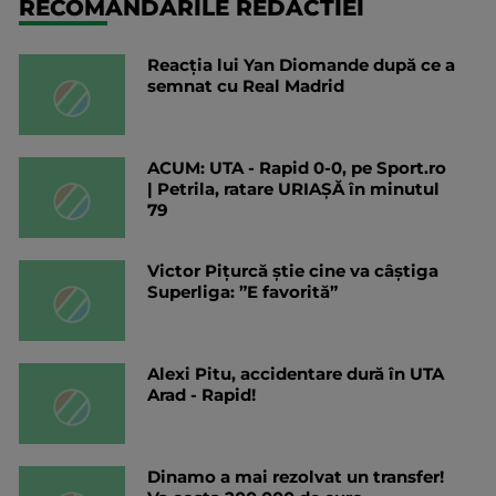
RECOMANDARILE REDACTIEI
Reacția lui Yan Diomande după ce a
semnat cu Real Madrid
ACUM: UTA - Rapid 0-0, pe Sport.ro
| Petrila, ratare URIAȘĂ în minutul
79
Victor Pițurcă știe cine va câștiga
Superliga: ”E favorită”
Alexi Pitu, accidentare dură în UTA
Arad - Rapid!
Dinamo a mai rezolvat un transfer!