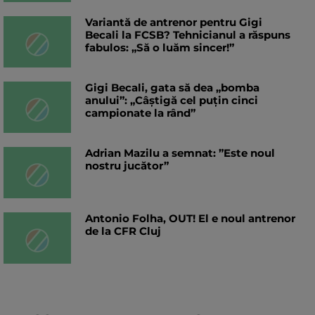
Variantă de antrenor pentru Gigi
Becali la FCSB? Tehnicianul a răspuns
fabulos: „Să o luăm sincer!”
Gigi Becali, gata să dea „bomba
anului”: „Câștigă cel puțin cinci
campionate la rând”
Adrian Mazilu a semnat: ”Este noul
nostru jucător”
Antonio Folha, OUT! El e noul antrenor
de la CFR Cluj