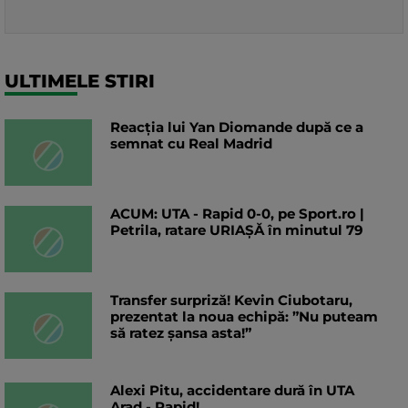
ULTIMELE STIRI
Reacția lui Yan Diomande după ce a
semnat cu Real Madrid
ACUM: UTA - Rapid 0-0, pe Sport.ro |
Petrila, ratare URIAȘĂ în minutul 79
Transfer surpriză! Kevin Ciubotaru,
prezentat la noua echipă: ”Nu puteam
să ratez șansa asta!”
Alexi Pitu, accidentare dură în UTA
Arad - Rapid!