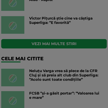
Victor Pițurcă știe cine va câștiga
Superliga: ”E favorită”
VEZI MAI MULTE STIRI
CELE MAI CITITE
Neluțu Varga vrea să plece de la CFR
Cluj și să preia alt club din Superliga:
”Acolo sunt toate condițiile”
FCSB ”și-a găsit portar”: ”Valoarea lui
e mare”