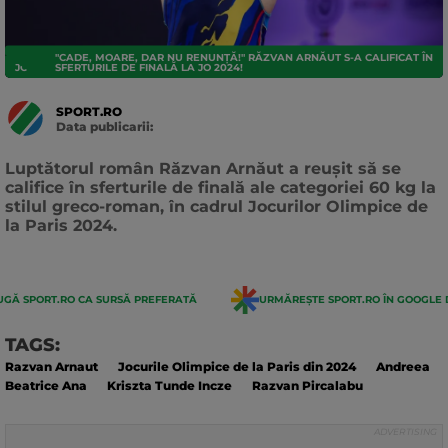
"CADE, MOARE, DAR NU RENUNȚĂ!" RĂZVAN ARNĂUT S-A CALIFICAT ÎN
JO 2024
SFERTURILE DE FINALĂ LA JO 2024!
SPORT.RO
Data publicarii:
Data
actualizarii:
Luptătorul român Răzvan Arnăut a reușit să se
califice în sferturile de finală ale categoriei 60 kg la
stilul greco-roman, în cadrul Jocurilor Olimpice de
la Paris 2024.
GĂ SPORT.RO CA SURSĂ PREFERATĂ
URMĂREȘTE SPORT.RO ÎN GOOGLE 
TAGS:
Razvan Arnaut
Jocurile Olimpice de la Paris din 2024
Andreea
Beatrice Ana
Kriszta Tunde Incze
Razvan Pircalabu