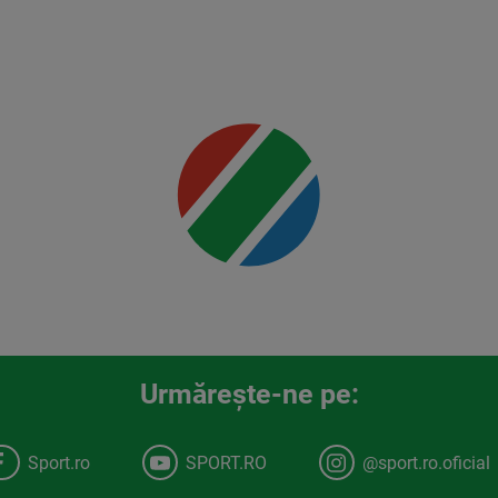
Jr.
Mai multe
detalii
00:00
Urmăreşte-ne pe:
Sport.ro
SPORT.RO
@sport.ro.oficial