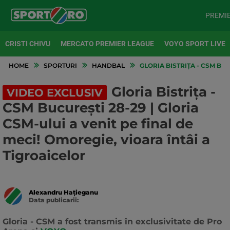
PREMI
CRISTI CHIVU
MERCATO PREMIER LEAGUE
VOYO SPORT LIVE
HOME
SPORTURI
HANDBAL
GLORIA BISTRIȚA - CSM BUC
Gloria Bistrița -
VIDEO EXCLUSIV
CSM București 28-29 | Gloria
CSM-ului a venit pe final de
meci! Omoregie, vioara întâi a
Tigroaicelor
Alexandru Hațieganu
Data publicarii:
Data
actualizarii:
Gloria - CSM a fost transmis în exclusivitate de Pro