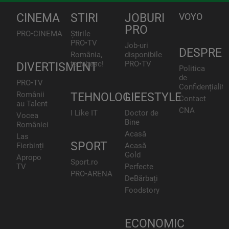
CINEMA
STIRI
JOBURI
VOYO
PRO
PRO•CINEMA
Știrile
PRO•TV
Job-uri
DESPRE
România,
disponibile
te iubesc!
PRO•TV
DIVERTISMENT
Politica
de
PRO•TV
Confidențialita
Românii
TEHNOLOGIE
LIFESTYLE
Contact
au Talent
CNA
I Like IT
Doctor de
Vocea
Bine
României
Acasă
Las
SPORT
Fierbinți
Acasă
Gold
Apropo
Sport.ro
TV
Perfecte
PRO•ARENA
DeBărbați
Foodstory
ECONOMIC