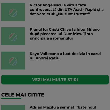
Victor Angelescu a văzut faza
controversată din UTA Arad - Rapid și a
dat verdictul: „Nu sunt frustrat”
Planul lui Cristi Chivu la Inter Milano
după plecarea lui Dumfries. Ținta
principală a românului
Rayo Vallecano a luat decizia în cazul
lui Andrei Rațiu
VEZI MAI MULTE STIRI
CELE MAI CITITE
Adrian Mazilu a semnat: ”Este noul