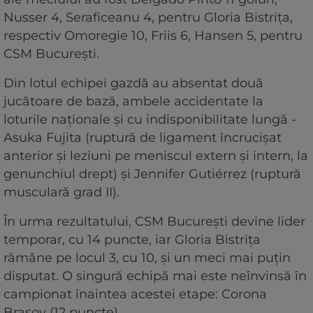
Nusser 4, Seraficeanu 4, pentru Gloria Bistriţa,
respectiv Omoregie 10, Friis 6, Hansen 5, pentru
CSM Bucureşti.
Din lotul echipei gazdă au absentat două
jucătoare de bază, ambele accidentate la
loturile naţionale şi cu indisponibilitate lungă -
Asuka Fujita (ruptură de ligament încrucişat
anterior şi leziuni pe meniscul extern şi intern, la
genunchiul drept) şi Jennifer Gutiérrez (ruptură
musculară grad II).
În urma rezultatului, CSM Bucureşti devine lider
temporar, cu 14 puncte, iar Gloria Bistriţa
rămâne pe locul 3, cu 10, şi un meci mai puţin
disputat. O singură echipă mai este neînvinsă în
campionat înaintea acestei etape: Corona
Braşov (12 puncte).