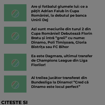
Are și fotbalul glumele lui: ce a
pățit Adrian Falub în Cupa
României, la debutul pe banca
Unirii Dej
Azi sunt meciurile din turul 2 din
Cupa României! Debutează Florin
Bratu și intră ”greii” cu nume:
Dinamo, Poli Timișoara, Gloria
Bistrița sau FC Bihor
Ea este Dagmara, ultimul transfer
de Champions League din Liga
Florilor!
Al treilea jucător transferat din
Bundesliga la Dinamo! ”Cred că
Dinamo este locul perfect”
CITESTE SI