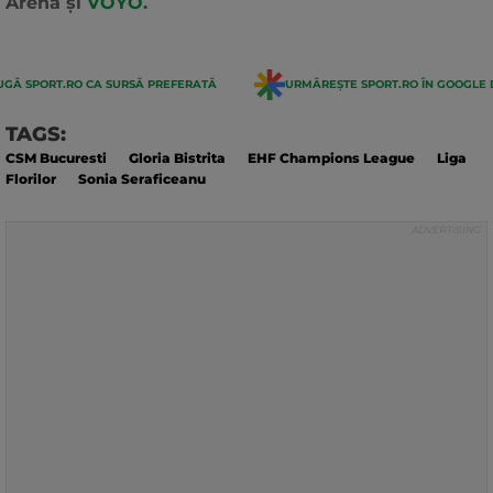
Arena și
VOYO
.
GĂ SPORT.RO CA SURSĂ PREFERATĂ
URMĂREȘTE SPORT.RO ÎN GOOGLE 
TAGS:
CSM Bucuresti
Gloria Bistrita
EHF Champions League
Liga
Florilor
Sonia Seraficeanu