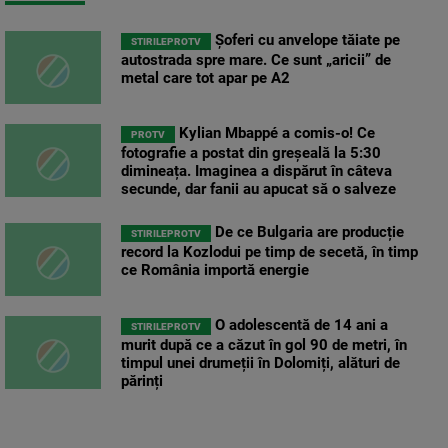
Șoferi cu anvelope tăiate pe
STIRILEPROTV
autostrada spre mare. Ce sunt „aricii” de
metal care tot apar pe A2
Kylian Mbappé a comis-o! Ce
PROTV
fotografie a postat din greșeală la 5:30
dimineața. Imaginea a dispărut în câteva
secunde, dar fanii au apucat să o salveze
De ce Bulgaria are producție
STIRILEPROTV
record la Kozlodui pe timp de secetă, în timp
ce România importă energie
O adolescentă de 14 ani a
STIRILEPROTV
murit după ce a căzut în gol 90 de metri, în
timpul unei drumeții în Dolomiți, alături de
părinți