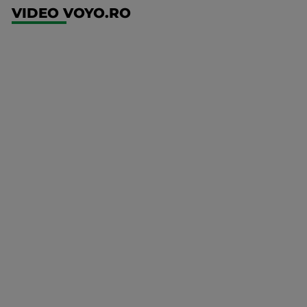
VIDEO VOYO.RO
UFC
(RO)
UFC
Fight
Night:
Gamrot
vs
Salkilld
Mai multe
UFC
detalii