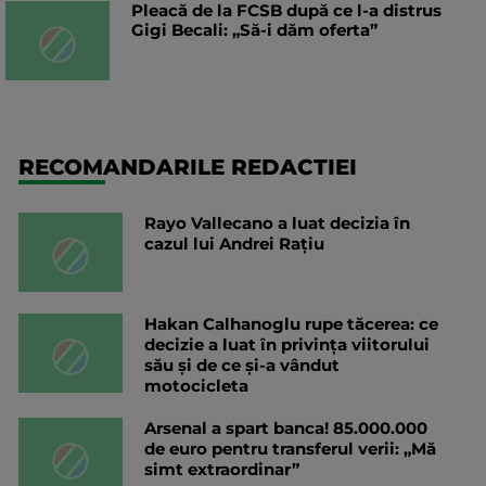
Pleacă de la FCSB după ce l-a distrus
Gigi Becali: „Să-i dăm oferta”
RECOMANDARILE REDACTIEI
Rayo Vallecano a luat decizia în
cazul lui Andrei Rațiu
Hakan Calhanoglu rupe tăcerea: ce
decizie a luat în privința viitorului
său și de ce și-a vândut
motocicleta
Arsenal a spart banca! 85.000.000
de euro pentru transferul verii: „Mă
simt extraordinar”