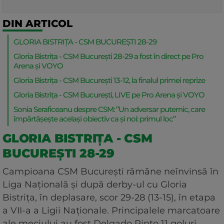
DIN ARTICOL
GLORIA BISTRIȚA - CSM BUCUREȘTI 28-29
Gloria Bistrița - CSM București 28-29 a fost în direct pe Pro
Arena și VOYO
Gloria Bistrița - CSM București 13-12, la finalul primei reprize
Gloria Bistrița - CSM București, LIVE pe Pro Arena și VOYO
Sonia Seraficeanu despre CSM: ”Un adversar puternic, care
împărtășește același obiectiv ca și noi: primul loc”
GLORIA BISTRIȚA - CSM
BUCUREȘTI 28-29
Campioana CSM Bucureşti rămâne neînvinsă în
Liga Naţională şi după derby-ul cu Gloria
Bistriţa, în deplasare, scor 29-28 (13-15), în etapa
a VII-a a Ligii Naţionale. Principalele marcatoare
ale meciului au fost Delgado Pinto 11 goluri,