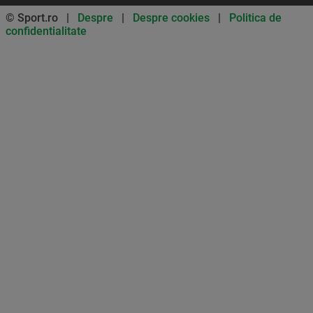
© Sport.ro |
Despre
|
Despre cookies
|
Politica de
confidentialitate
Don’t miss out on our news and
updates! Enable push
notifications
SUBSCRIBE
NOT NOW
UNSUBSCRIBE