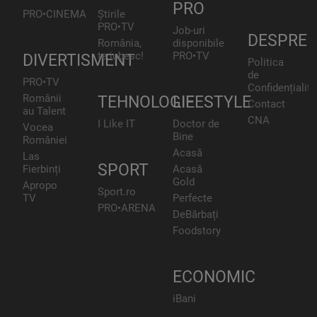
PRO
PRO•CINEMA
Știrile
PRO•TV
Job-uri
DESPRE
România,
disponibile
te iubesc!
PRO•TV
DIVERTISMENT
Politica
de
PRO•TV
Confidențialita
Românii
TEHNOLOGIE
LIFESTYLE
Contact
au Talent
CNA
I Like IT
Doctor de
Vocea
Bine
României
Acasă
Las
SPORT
Fierbinți
Acasă
Gold
Apropo
Sport.ro
TV
Perfecte
PRO•ARENA
DeBărbați
Foodstory
ECONOMIC
iBani