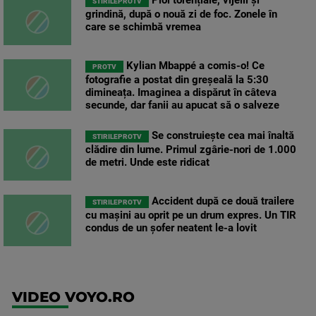
STIRILEPROTV
grindină, după o nouă zi de foc. Zonele în
care se schimbă vremea
Kylian Mbappé a comis-o! Ce
PROTV
fotografie a postat din greșeală la 5:30
dimineața. Imaginea a dispărut în câteva
secunde, dar fanii au apucat să o salveze
Se construiește cea mai înaltă
STIRILEPROTV
clădire din lume. Primul zgârie-nori de 1.000
de metri. Unde este ridicat
Accident după ce două trailere
STIRILEPROTV
cu mașini au oprit pe un drum expres. Un TIR
condus de un șofer neatent le-a lovit
VIDEO VOYO.RO