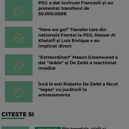
PSG a dat lovitura! Francezii și-au
prezentat transferul de
50.000.000€
”Here we go!” Transfer tare din
naționala Franței la PSG, Nasser Al
Khelaifi și Luis Enrique s-au
implicat direct
"Extraordinar!" Mason Greenwood a
dat "dubla" și De Zerbi a reacționat
imediat
Încă le are! Roberto De Zerbi a făcut
"legea" cu jucătorii la
antrenamente
CITESTE SI
Ploi torențiale, vijelii și