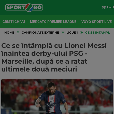
PREMI
CRISTI CHIVU
MERCATO PREMIER LEAGUE
VOYO SPORT LIVE
HOME
CAMPIONATE EXTERNE
LIGUE 1
CE SE ÎNTÂMPLĂ C
Ce se întâmplă cu Lionel Messi
înaintea derby-ului PSG -
Marseille, după ce a ratat
ultimele două meciuri