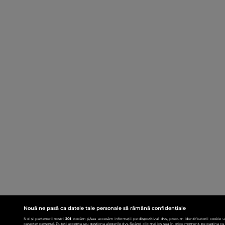
Nouă ne pasă ca datele tale personale să rămână confidențiale
Noi și partenerii noștri
201
stocăm și/sau accesăm informații pe dispozitivul dvs., precum identificatorii cookie 
caracter personal. Puteți accepta sau gestiona alegerile dvs. făcând clic mai jos sau în orice moment, pe pagina cu 