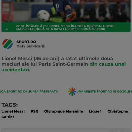
CE SE ÎNTÂMPLĂ CU LIONEL MESSI ÎNAINTEA DERBY-ULUI PSG -
LIGUE 1
MARSEILLE, DUPĂ CE A RATAT ULTIMELE DOUĂ MECIURI
SPORT.RO
Data publicarii:
Data
actualizarii:
Lionel Messi (36 de ani) a ratat ultimele două
meciuri ale lui Paris Saint-Germain
din cauza unei
accidentări
.
GĂ SPORT.RO CA SURSĂ PREFERATĂ
URMĂREȘTE SPORT.RO ÎN GOOGLE 
TAGS:
Lionel Messi
PSG
Olympique Marseille
Ligue 1
Christophe
Galtier