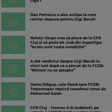
Liga 1
Dan Petrescu a ales echipa la care
revine: răspuns pentru Gigi Becali
Neluțu Varga vrea să plece de la CFR
Cluj și să preia alt club din Superliga:
”Acolo sunt toate condițiile”
A dat verdictul despre Gigi Becali la
cinci luni după ce a plecat de la FCSB:
”Nimeni nu se aștepta”
Denis Drăguș, cale liberă spre FCSB:
Trabzonspor rezolvă transferul cerut de
Mohamed Salah
CFR Cluj - Tromso 0-5! Ardelenii, pe