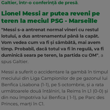
Galtier, într-o conferinţă de presă
.
Lionel Messi ar putea reveni pe
teren la meciul PSG - Marseille
"Messi s-a antrenat normal vineri cu restul
lotului, a dus antrenamentul până la capăt.
Vom vedea cum va fi şi sâmbătă, mai avem
timp. Probabil, dacă totul va fi în regulă, va fi
duminică seara pe teren, la partida cu OM"
, a
spus Galtier.
Messi a suferit o accidentare la gambă în timpul
meciului din Liga Campionilor de pe gazonul lui
Benfica Lisabona (1-1), pe 5 octombrie, şi a rata
următoarele două întâlniri, la Reims în L1 (0-0) şi
din nou împotriva lui Benfica ( 1-1), pe Parc des
Princes, marţi în C1.