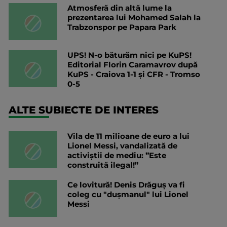
Atmosferă din altă lume la
prezentarea lui Mohamed Salah la
Trabzonspor pe Papara Park
UPS! N-o băturăm nici pe KuPS!
Editorial Florin Caramavrov după
KuPS - Craiova 1-1 și CFR - Tromso
0-5
ALTE SUBIECTE DE INTERES
Vila de 11 milioane de euro a lui
Lionel Messi, vandalizată de
activiștii de mediu: ”Este
construită ilegal!”
Ce lovitură! Denis Drăguș va fi
coleg cu "dușmanul" lui Lionel
Messi