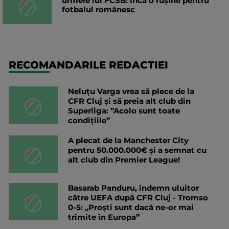
urmele lui FCSB: încă o rușine pentru
fotbalul românesc
RECOMANDARILE REDACTIEI
Neluțu Varga vrea să plece de la
CFR Cluj și să preia alt club din
Superliga: ”Acolo sunt toate
condițiile”
A plecat de la Manchester City
pentru 50.000.000€ și a semnat cu
alt club din Premier League!
Basarab Panduru, îndemn uluitor
către UEFA după CFR Cluj - Tromso
0-5: „Proști sunt dacă ne-or mai
trimite în Europa”