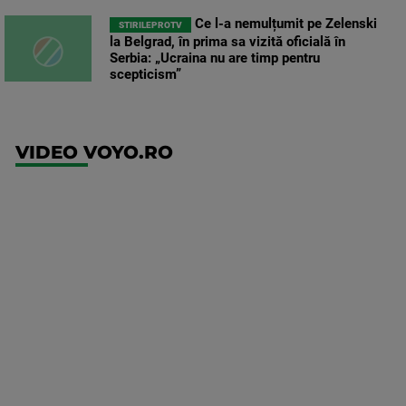
Ce l-a nemulțumit pe Zelenski
STIRILEPROTV
la Belgrad, în prima sa vizită oficială în
Serbia: „Ucraina nu are timp pentru
scepticism”
VIDEO VOYO.RO
UFC
(RO)
UFC
Fight
Night:
Gamrot