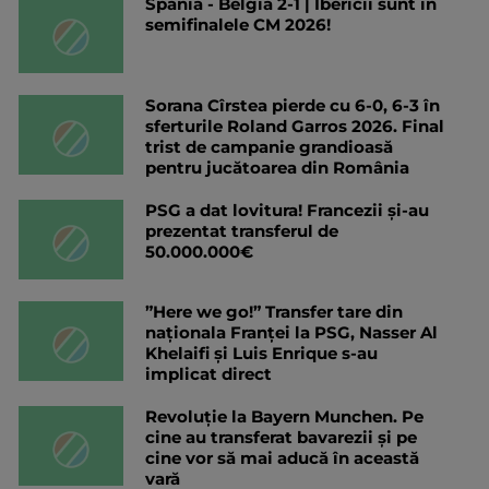
Spania - Belgia 2-1 | Ibericii sunt în
semifinalele CM 2026!
Sorana Cîrstea pierde cu 6-0, 6-3 în
sferturile Roland Garros 2026. Final
trist de campanie grandioasă
pentru jucătoarea din România
PSG a dat lovitura! Francezii și-au
prezentat transferul de
50.000.000€
”Here we go!” Transfer tare din
naționala Franței la PSG, Nasser Al
Khelaifi și Luis Enrique s-au
implicat direct
Revoluție la Bayern Munchen. Pe
cine au transferat bavarezii și pe
cine vor să mai aducă în această
vară