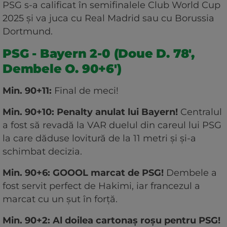
PSG s-a calificat în semifinalele Club World Cup
2025 și va juca cu Real Madrid sau cu Borussia
Dortmund.
PSG - Bayern 2-0 (Doue D. 78',
Dembele O. 90+6')
Min. 90+11:
Final de meci!
Min. 90+10: Penalty anulat lui Bayern!
Centralul
a fost să revadă la VAR duelul din careul lui PSG
la care dăduse lovitură de la 11 metri și și-a
schimbat decizia.
Min. 90+6: GOOOL marcat de PSG!
Dembele a
fost servit perfect de Hakimi, iar francezul a
marcat cu un șut în forță.
Min. 90+2: Al doilea cartonaș roșu pentru PSG!