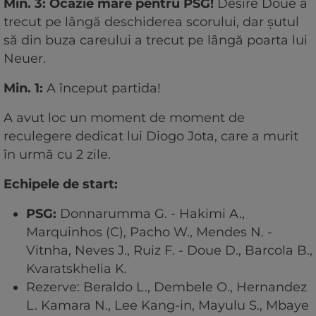
Min. 3: Ocazie mare pentru PSG!
Desire Doue a
trecut pe lângă deschiderea scorului, dar șutul
să din buza careului a trecut pe lângă poarta lui
Neuer.
Min. 1:
A început partida!
A avut loc un moment de moment de
reculegere dedicat lui Diogo Jota, care a murit
în urmă cu 2 zile.
Echipele de start:
PSG:
Donnarumma G. - Hakimi A.,
Marquinhos (C), Pacho W., Mendes N. -
Vitnha, Neves J., Ruiz F. - Doue D., Barcola B.,
Kvaratskhelia K.
Rezerve: Beraldo L., Dembele O., Hernandez
L. Kamara N., Lee Kang-in, Mayulu S., Mbaye