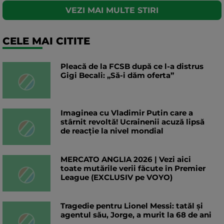
VEZI MAI MULTE STIRI
CELE MAI CITITE
Pleacă de la FCSB după ce l-a distrus
Gigi Becali: „Să-i dăm oferta”
Imaginea cu Vladimir Putin care a
stârnit revoltă! Ucrainenii acuză lipsă
de reacție la nivel mondial
MERCATO ANGLIA 2026 | Vezi aici
toate mutările verii făcute în Premier
League (EXCLUSIV pe VOYO)
Tragedie pentru Lionel Messi: tatăl și
agentul său, Jorge, a murit la 68 de ani