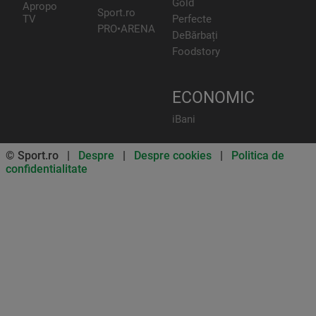
Gold
Apropo
Sport.ro
TV
Perfecte
PRO•ARENA
DeBărbați
Foodstory
ECONOMIC
iBani
© Sport.ro |
Despre
|
Despre cookies
|
Politica de
confidentialitate
Don’t miss out on our news and
updates! Enable push
notifications
SUBSCRIBE
NOT NOW
UNSUBSCRIBE