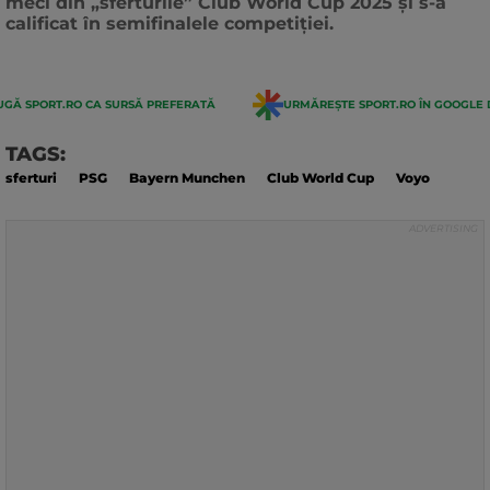
meci din „sferturile” Club World Cup 2025 și s-a
calificat în semifinalele competiției.
GĂ SPORT.RO CA SURSĂ PREFERATĂ
URMĂREȘTE SPORT.RO ÎN GOOGLE 
TAGS:
sferturi
PSG
Bayern Munchen
Club World Cup
Voyo