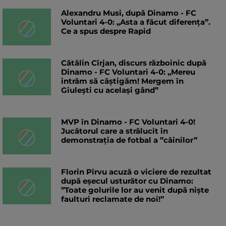
Alexandru Musi, după Dinamo - FC
Voluntari 4-0: „Asta a făcut diferența”.
Ce a spus despre Rapid
Cătălin Cîrjan, discurs războinic după
Dinamo - FC Voluntari 4-0: „Mereu
intrăm să câștigăm! Mergem în
Giulești cu același gând”
MVP în Dinamo - FC Voluntari 4-0!
Jucătorul care a strălucit în
demonstrația de fotbal a ”câinilor”
Florin Pîrvu acuză o viciere de rezultat
după eșecul usturător cu Dinamo:
”Toate golurile lor au venit după niște
faulturi reclamate de noi!”