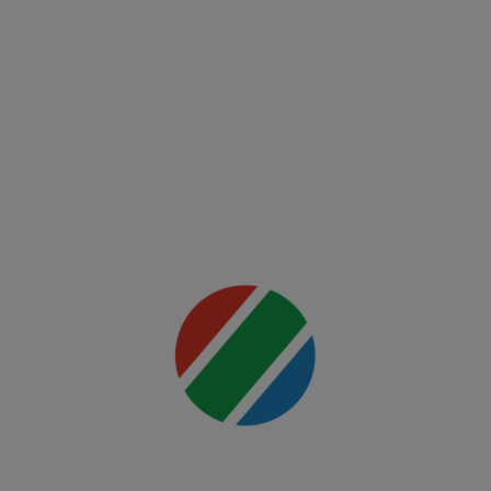
Fight
Night:
Ankalaev
vs
Rountree
Jr.
Mai multe
detalii
00:00