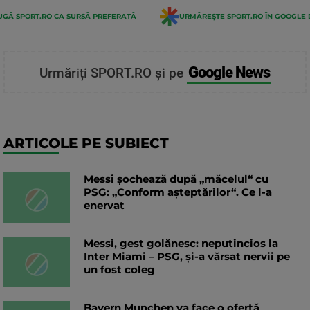
GĂ SPORT.RO CA SURSĂ PREFERATĂ
URMĂREȘTE SPORT.RO ÎN GOOGLE 
Google News
Urmăriți SPORT.RO și pe
ARTICOLE PE SUBIECT
Messi șochează după „măcelul“ cu
PSG: „Conform așteptărilor“. Ce l-a
enervat
Messi, gest golănesc: neputincios la
Inter Miami – PSG, și-a vărsat nervii pe
un fost coleg
Bayern Munchen va face o ofertă