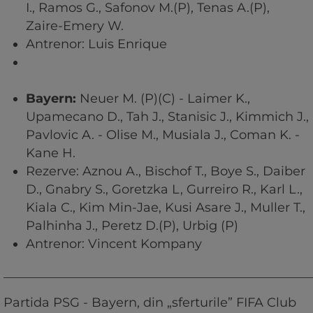
I., Ramos G., Safonov M.(P), Tenas A.(P),
Zaire-Emery W.
Antrenor: Luis Enrique
Bayern:
Neuer M. (P)(C) - Laimer K.,
Upamecano D., Tah J., Stanisic J., Kimmich J.,
Pavlovic A. - Olise M., Musiala J., Coman K. -
Kane H.
Rezerve: Aznou A., Bischof T., Boye S., Daiber
D., Gnabry S., Goretzka L, Gurreiro R., Karl L.,
Kiala C., Kim Min-Jae, Kusi Asare J., Muller T.,
Palhinha J., Peretz D.(P), Urbig (P)
Antrenor: Vincent Kompany
_________________________________________________
Partida PSG - Bayern, din „sferturile” FIFA Club