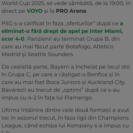
World Cup 2025, se vede sâmbătă, de la 19:00, în
direct pe
VOYO
și la
PRO Arena
.
PSG s-a calificat în faza „sferturilor” după ce
a
eliminat-o fără drept de apel pe Inter Miami,
scor 4-0
. Parizienii au terminat Grupa B, din
care au mai făcut parte Botafogo, Atletico
Madrid și Seattle Sounders.
De cealaltă parte, Bayern a încheiat pe locul doi
în Grupa C, pe care a câștigat-o Benfica și în
care au mai fost Boca Juniors și Auckland City.
Bavarezii au trecut de „optimi” după ce s-au
impus cu 4-2 în fața lui Flamengo.
Ultima întâlnire dintre cele două formații a avut
loc în sezonul trecut, în faza ligii din Champions
League, când echipa lui Kompany s-a impus cu