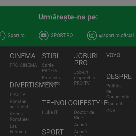
Urmăreşte-ne pe:
Sport.ro
SPORT.RO
@sport.ro.oficial
CINEMA
STIRI
JOBURI
VOYO
PRO
PRO•CINEMA
Știrile
PRO•TV
Job-uri
DESPRE
România,
disponibile
te iubesc!
PRO•TV
DIVERTISMENT
Politica
de
PRO•TV
Confidențialita
Românii
TEHNOLOGIE
LIFESTYLE
Contact
au Talent
CNA
I Like IT
Doctor de
Vocea
Bine
României
Acasă
Las
SPORT
Fierbinți
Acasă