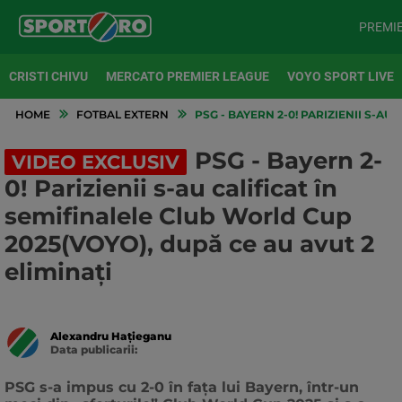
PREMI
CRISTI CHIVU
MERCATO PREMIER LEAGUE
VOYO SPORT LIVE
HOME
FOTBAL EXTERN
PSG - BAYERN 2-0! PARIZIENII S-AU
PSG - Bayern 2-
VIDEO EXCLUSIV
0! Parizienii s-au calificat în
semifinalele Club World Cup
2025(VOYO), după ce au avut 2
eliminați
Alexandru Hațieganu
Data publicarii:
Data
actualizarii:
PSG s-a impus cu 2-0 în fața lui Bayern, într-un