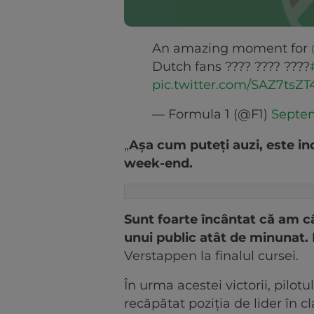
An amazing moment for
Dutch fans ???? ???? ????
pic.twitter.com/SAZ7tsZT
— Formula 1 (@F1)
Septem
„
Așa cum puteți auzi, este inc
week-end.
Sunt foarte încântat că am câ
unui public atât de minunat. E
Verstappen la finalul cursei.
În urma acestei victorii, pilot
recăpătat poziția de lider în c