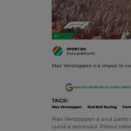
F 1
SPORT.RO
Data publicarii:
Data
actualizarii:
Max Verstappen s-a impus în cur
ADAUGĂ SPORT.RO CA SURSĂ PREF
TAGS:
Max Verstappen
Red Bull Racing
Form
Max Verstappen a avut parte d
cursă a sezonului. Pilotul ce