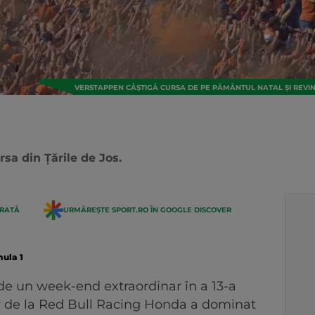
VERSTAPPEN CÂȘTIGĂ CURSA DE PE PĂMÂNTUL NATAL ȘI REVIN
sa din Țările de Jos.
ERATĂ
URMĂREȘTE SPORT.RO ÎN GOOGLE DISCOVER
ula 1
e un week-end extraordinar în a 13-a
lor de la Red Bull Racing Honda a dominat