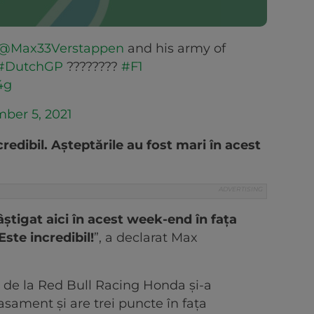
@Max33Verstappen
and his army of
#DutchGP
????????
#F1
4g
ber 5, 2021
redibil. Așteptările au fost mari în acest
știgat aici în acest week-end în fața
ste incredibil!
”, a declarat Max
ul de la Red Bull Racing Honda și-a
lasament și are trei puncte în fața