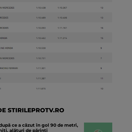
E STIRILEPROTV.RO
după ce a căzut în gol 90 de metri,
ți, alături de părinți