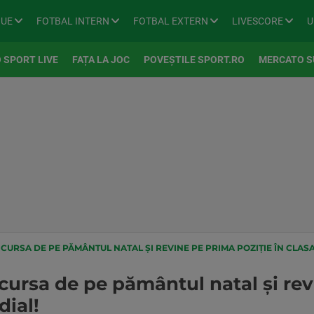
GUE
FOTBAL INTERN
FOTBAL EXTERN
LIVESCORE
U
 SPORT LIVE
FAȚA LA JOC
POVEȘTILE SPORT.RO
MERCATO S
CURSA DE PE PĂMÂNTUL NATAL ȘI REVINE PE PRIMA POZIȚIE ÎN CLA
cursa de pe pământul natal și rev
ial!