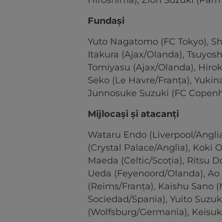
Hiroshima), Zion Suzuki (Parma
Fundaşi
Yuto Nagatomo (FC Tokyo), Sho
Itakura (Ajax/Olanda), Tsuyo
Tomiyasu (Ajax/Olanda), Hir
Seko (Le Havre/Franţa), Yuki
Junnosuke Suzuki (FC Cope
Mijlocaşi şi atacanţi
Wataru Endo (Liverpool/Anglia
(Crystal Palace/Anglia), Kok
Maeda (Celtic/Scoţia), Ritsu 
Ueda (Feyenoord/Olanda), Ao 
(Reims/Franţa), Kaishu Sano 
Sociedad/Spania), Yuito Suzuk
(Wolfsburg/Germania), Keisuke