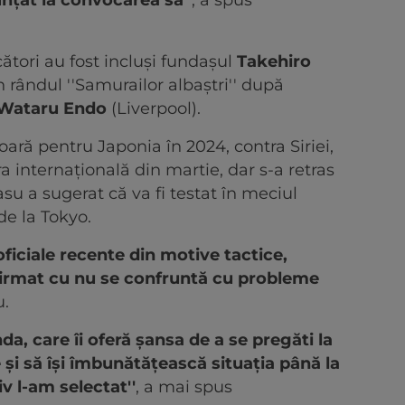
nţat la convocarea sa''
, a spus
cători au fost incluşi fundaşul
Takehiro
n rândul ''Samurailor albaştri'' după
Wataru Endo
(Liverpool).
oară pentru Japonia în 2024, contra Siriei,
ra internaţională din martie, dar s-a retras
asu a sugerat că va fi testat în meciul
de la Tokyo.
oficiale recente din motive tactice,
firmat cu nu se confruntă cu probleme
u.
a, care îi oferă şansa de a se pregăti la
e şi să îşi îmbunătăţească situaţia până la
v l-am selectat''
, a mai spus