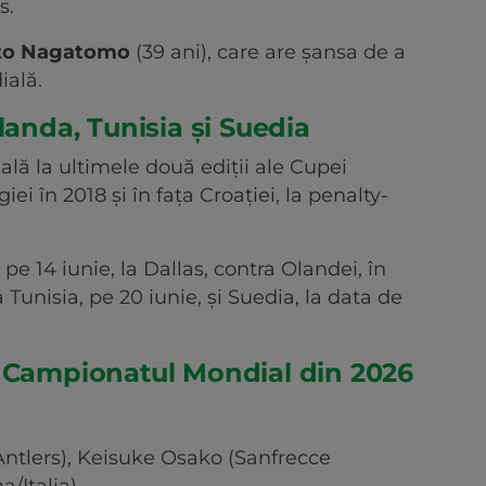
s.
to Nagatomo
(39 ani), care are şansa de a
ială.
landa, Tunisia și Suedia
ală la ultimele două ediţii ale Cupei
ei în 2018 şi în faţa Croaţiei, la penalty-
e 14 iunie, la Dallas, contra Olandei, în
Tunisia, pe 20 iunie, şi Suedia, la data de
u Campionatul Mondial din 2026
tlers), Keisuke Osako (Sanfrecce