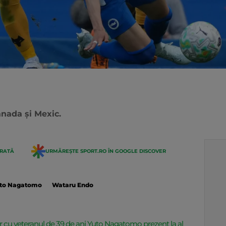
anada și Mexic.
ERATĂ
URMĂREȘTE SPORT.RO ÎN GOOGLE DISCOVER
to Nagatomo
Wataru Endo
 cu veteranul de 39 de ani Yuto Nagatomo prezent la al