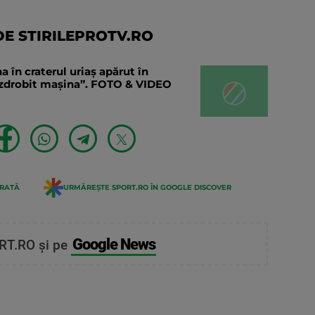
E STIRILEPROTV.RO
în craterul uriaș apărut în
a zdrobit mașina”. FOTO & VIDEO
ERATĂ
URMĂREȘTE SPORT.RO ÎN GOOGLE DISCOVER
Google News
RT.RO și pe