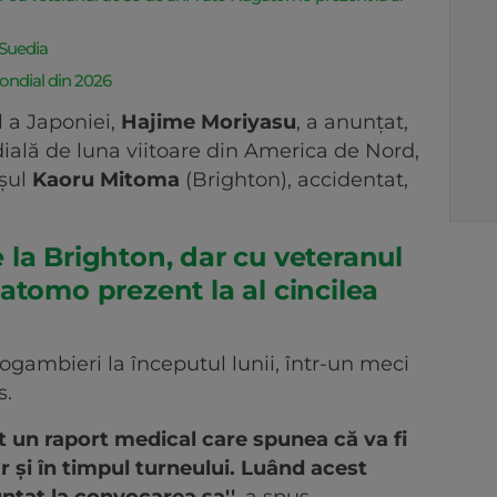
 Suedia
ondial din 2026
l a Japoniei,
Hajime Moriyasu
, a anunţat,
ială de luna viitoare din America de Nord,
aşul
Kaoru Mitoma
(Brighton), accidentat,
la Brighton, dar cu veteranul
atomo prezent la al cincilea
ogambieri la începutul lunii, într-un meci
s.
t un raport medical care spunea că va fi
ar şi în timpul turneului. Luând acest