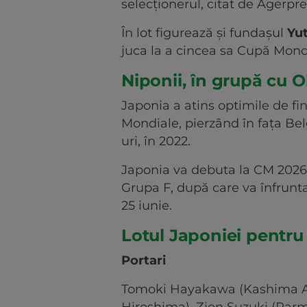
selecţionerul, citat de Agerpre
În lot figurează şi fundaşul
Yu
juca la a cincea sa Cupă Mond
Niponii, în grupă cu O
Japonia a atins optimile de fin
Mondiale, pierzând în faţa Belgi
uri, în 2022.
Japonia va debuta la CM 2026 p
Grupa F, după care va înfrunta 
25 iunie.
Lotul Japoniei pentr
Portari
Tomoki Hayakawa (Kashima An