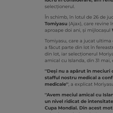
lucru în considerare, am renu
selecţionerul.
În schimb, în lotul de 26 de ju
Tomiyasu
(Ajax), care revine î
aproape doi ani, şi mijlocaşul
Tomiyasu, care a jucat ultima 
a făcut parte din lot în fereast
din lot, iar selecţionerul Moriy
amical cu Islanda, din 31 mai, 
''Deşi nu a apărut în meciuri 
stafful nostru medical a con
medicale''
, a explicat Moriyas
''Avem meciul amical cu Island
un nivel ridicat de intensitat
Cupa Mondial. Din acest moti