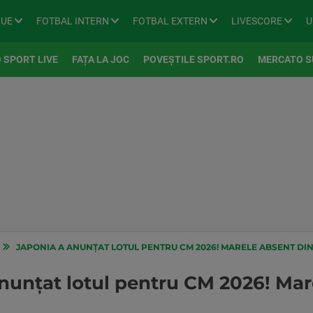
GUE
FOTBAL INTERN
FOTBAL EXTERN
LIVESCORE
U
 SPORT LIVE
FAȚA LA JOC
POVEȘTILE SPORT.RO
MERCATO S
JAPONIA A ANUNȚAT LOTUL PENTRU CM 2026! MARELE ABSENT DI
nunțat lotul pentru CM 2026! Mar