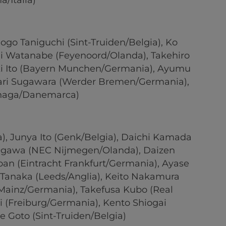
/Italia)
go Taniguchi (Sint-Truiden/Belgia), Ko
shi Watanabe (Feyenoord/Olanda), Takehiro
oki Ito (Bayern Munchen/Germania), Ayumu
nari Sugawara (Werder Bremen/Germania),
nhaga/Danemarca)
), Junya Ito (Genk/Belgia), Daichi Kamada
i Ogawa (NEC Nijmegen/Olanda), Daizen
Doan (Eintracht Frankfurt/Germania), Ayase
Tanaka (Leeds/Anglia), Keito Nakamura
(Mainz/Germania), Takefusa Kubo (Real
i (Freiburg/Germania), Kento Shiogai
 Goto (Sint-Truiden/Belgia)