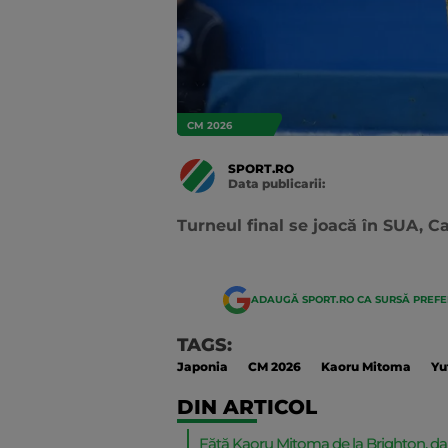
CM 2026
SPORT.RO
Data publicarii:
Data
actualizarii:
Turneul final se joacă în SUA, C
ADAUGĂ SPORT.RO CA SURSĂ PREF
TAGS:
Japonia
CM 2026
Kaoru Mitoma
Yu
DIN ARTICOL
Fătă Kaoru Mitoma de la Brighton, dar