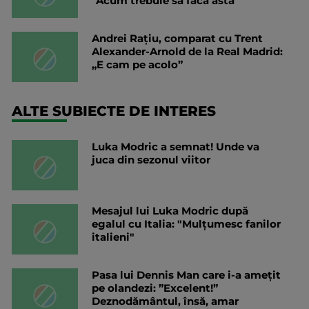
”Acum trebuie să facă asta”
Andrei Rațiu, comparat cu Trent
Alexander-Arnold de la Real Madrid:
„E cam pe acolo”
ALTE SUBIECTE DE INTERES
Luka Modric a semnat! Unde va
juca din sezonul viitor
Mesajul lui Luka Modric după
egalul cu Italia: "Mulțumesc fanilor
italieni"
Pasa lui Dennis Man care i-a amețit
pe olandezi: ”Excelent!”
Deznodământul, însă, amar