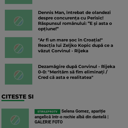
Dennis Man, întrebat de olandezi
despre concurența cu Perisic!
Răspunsul românului: ”E și asta o
opțiune!”
"Ar fi un mare șoc în Croația!"
Reacția lui Zeljko Kopic după ce a
văzut Corvinul - Rijeka
Dezamăgire după Corvinul - Rijeka
0-0: "Merităm să fim eliminați /
Cred că asta e realitatea"
CITESTE SI
Selena Gomez, apariție
STIRILEPROTV
angelică într-o rochie albă din dantelă |
GALERIE FOTO