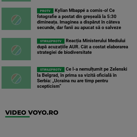
Kylian Mbappé a comis-o! Ce
PROTV
fotografie a postat din greșeală la 5:30
dimineața. Imaginea a dispărut în câteva
secunde, dar fanii au apucat să o salveze
Reacția Ministerului Mediului
STIRILEPROTV
după acuzațiile AUR. Cât a costat elaborarea
strategiei de biodiversitate
Ce l-a nemulțumit pe Zelenski
STIRILEPROTV
la Belgrad, în prima sa vizită oficială în
Serbia: „Ucraina nu are timp pentru
scepticism”
VIDEO VOYO.RO
UEFA