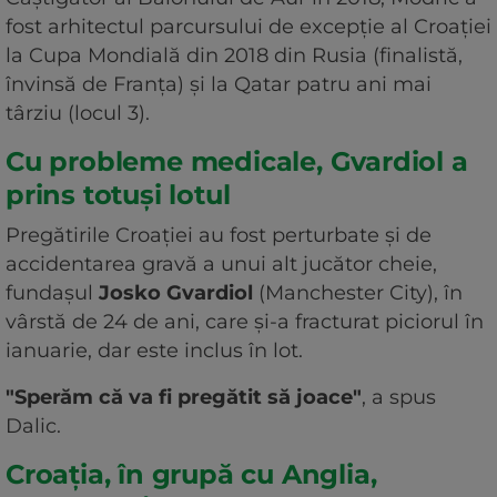
fost arhitectul parcursului de excepţie al Croaţiei
la Cupa Mondială din 2018 din Rusia (finalistă,
învinsă de Franţa) şi la Qatar patru ani mai
târziu (locul 3).
Cu probleme medicale, Gvardiol a
prins totuși lotul
Pregătirile Croaţiei au fost perturbate şi de
accidentarea gravă a unui alt jucător cheie,
fundaşul
Josko Gvardiol
(Manchester City), în
vârstă de 24 de ani, care şi-a fracturat piciorul în
ianuarie, dar este inclus în lot.
"Sperăm că va fi pregătit să joace"
, a spus
Dalic.
Croația, în grupă cu Anglia,