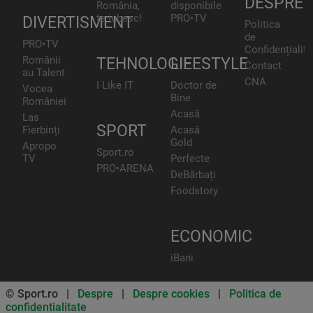
DESPRE
România,
disponibile
te iubesc!
PRO•TV
DIVERTISMENT
Politica
de
PRO•TV
Confidențialita
Românii
TEHNOLOGIE
LIFESTYLE
Contact
au Talent
CNA
I Like IT
Doctor de
Vocea
Bine
României
Acasă
Las
SPORT
Fierbinți
Acasă
Gold
Apropo
Sport.ro
TV
Perfecte
PRO•ARENA
DeBărbați
Foodstory
ECONOMIC
iBani
© Sport.ro |
Despre
|
Despre cookies
|
Politica de
confidentialitate