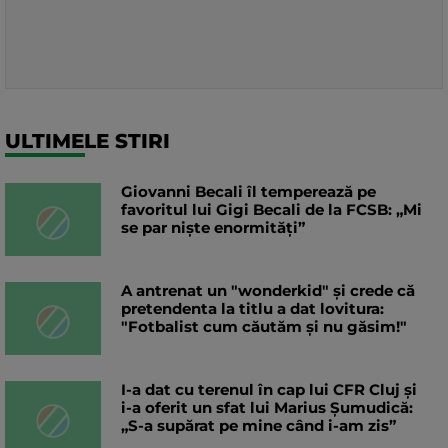
ULTIMELE STIRI
Giovanni Becali îl temperează pe
favoritul lui Gigi Becali de la FCSB: „Mi
se par niște enormități”
A antrenat un "wonderkid" și crede că
pretendenta la titlu a dat lovitura:
"Fotbalist cum căutăm și nu găsim!"
I-a dat cu terenul în cap lui CFR Cluj și
i-a oferit un sfat lui Marius Șumudică:
„S-a supărat pe mine când i-am zis”