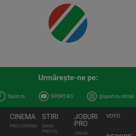
Urmăreşte-ne pe:
Sport.ro
SPORT.RO
@sport.ro.oficial
CINEMA
STIRI
JOBURI
VOYO
PRO
PRO•CINEMA
Știrile
PRO•TV
Job-uri