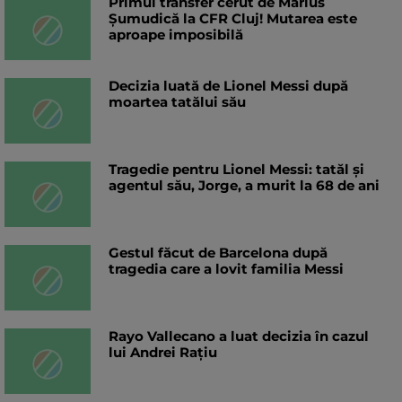
Primul transfer cerut de Marius
Șumudică la CFR Cluj! Mutarea este
aproape imposibilă
Decizia luată de Lionel Messi după
moartea tatălui său
Tragedie pentru Lionel Messi: tatăl și
agentul său, Jorge, a murit la 68 de ani
Gestul făcut de Barcelona după
tragedia care a lovit familia Messi
Rayo Vallecano a luat decizia în cazul
lui Andrei Rațiu