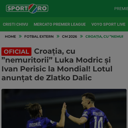
PREMI
CRISTI CHIVU
MERCATO PREMIER LEAGUE
VOYO SPORT LIVE
HOME
FOTBAL EXTERN
CM 2026
CROAȚIA, CU ”NEMURIT
Croația, cu
OFICIAL
”nemuritorii” Luka Modric și
Ivan Perisic la Mondial! Lotul
anunțat de Zlatko Dalic