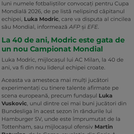
luni numele fotbaliştilor convocaţi pentru Cupa
Mondială 2026, de pe listă nelipsind căpitanul
echipei,
Luka Modric
, care va disputa al cincilea
său Mondial, informează
AFP
şi
EFE
.
La 40 de ani, Modric este gata de
un nou Campionat Mondial
Luka Modric, mijlocaşul lui AC Milan, la 40 de
ani, va fi din nou liderul echipei croate.
Aceasta va amesteca mai mulţi jucători
experimentaţi cu tinere talente afirmate pe
scena europeană, precum fundaşul
Luka
Vuskovic
, unul dintre cei mai buni jucători din
Bundesliga în acest sezon în rândurile lui
Hamburger SV, unde este împrumutat de la
Tottenham, sau mijlocaşul ofensiv
Martin