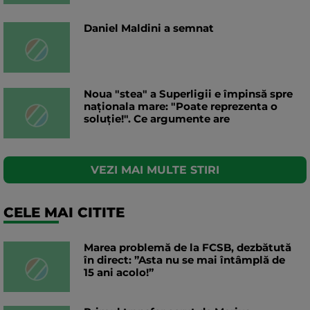
Daniel Maldini a semnat
Noua "stea" a Superligii e împinsă spre
naționala mare: "Poate reprezenta o
soluție!". Ce argumente are
VEZI MAI MULTE STIRI
CELE MAI CITITE
Marea problemă de la FCSB, dezbătută
în direct: ”Asta nu se mai întâmplă de
15 ani acolo!”