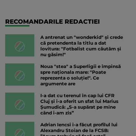
RECOMANDARILE REDACTIEI
A antrenat un "wonderkid" și crede
că pretendenta la titlu a dat
lovitura: "Fotbalist cum căutăm și
nu găsim!"
Noua "stea" a Superligii e împinsă
spre naționala mare: "Poate
reprezenta o soluție!". Ce
argumente are
I-a dat cu terenul în cap lui CFR
Cluj și i-a oferit un sfat lui Marius
Șumudică: „S-a supărat pe mine
când i-am zis”
Adrian Iencsi i-a făcut profilul lui
Alexandru Stoian de la FCSB: