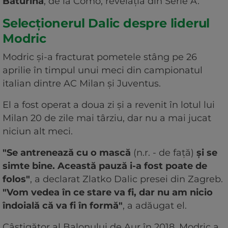
Baturina
, de la Como, revelaţia din Serie A.
Selecționerul Dalic despre liderul
Modric
Modric şi-a fracturat pometele stâng pe 26
aprilie în timpul unui meci din campionatul
italian dintre AC Milan şi Juventus.
El a fost operat a doua zi şi a revenit în lotul lui
Milan 20 de zile mai târziu, dar nu a mai jucat
niciun alt meci.
"Se antrenează cu o mască
(n.r. - de faţă)
şi se
simte bine. Această pauză i-a fost poate de
folos"
, a declarat Zlatko Dalic presei din Zagreb.
"Vom vedea în ce stare va fi, dar nu am nicio
îndoială că va fi în formă"
, a adăugat el.
Câştigător al Balonului de Aur în 2018, Modric a