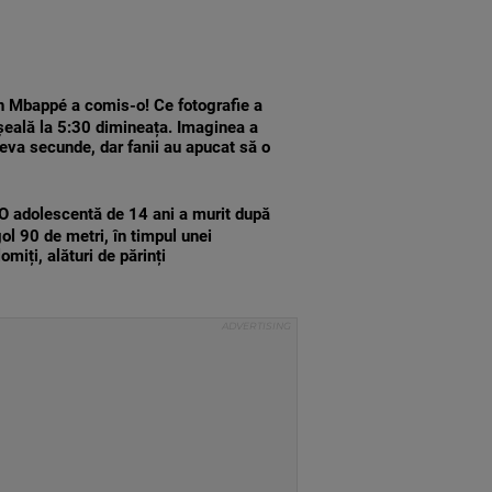
n Mbappé a comis-o! Ce fotografie a
șeală la 5:30 dimineața. Imaginea a
teva secunde, dar fanii au apucat să o
O adolescentă de 14 ani a murit după
gol 90 de metri, în timpul unei
omiți, alături de părinți