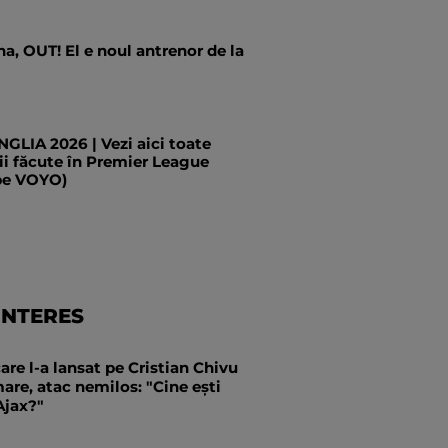
a, OUT! El e noul antrenor de la
LIA 2026 | Vezi aici toate
ii făcute în Premier League
pe VOYO)
INTERES
are l-a lansat pe Cristian Chivu
mare, atac nemilos: "Cine ești
Ajax?"