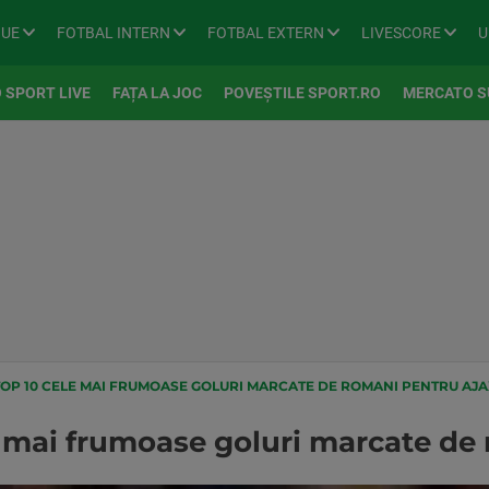
GUE
FOTBAL INTERN
FOTBAL EXTERN
LIVESCORE
U
 SPORT LIVE
FAȚA LA JOC
POVEȘTILE SPORT.RO
MERCATO S
TOP 10 CELE MAI FRUMOASE GOLURI MARCATE DE ROMANI PENTRU AJA
 mai frumoase goluri marcate de 