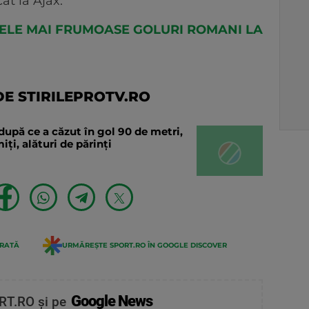
at la Ajax.
 CELE MAI FRUMOASE GOLURI ROMANI LA
E STIRILEPROTV.RO
după ce a căzut în gol 90 de metri,
ți, alături de părinți
ERATĂ
URMĂREȘTE SPORT.RO ÎN GOOGLE DISCOVER
Google News
RT.RO și pe