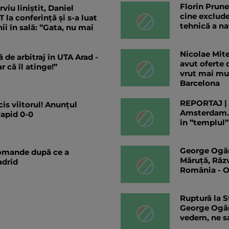
Florin Prune
viu liniștit, Daniel
cine exclude
a conferință și s-a luat
tehnică a n
ii în sală: ”Gata, nu mai
Nicolae Mite
 de arbitraj în UTA Arad -
avut oferte 
r că îl atinge!”
vrut mai mu
Barcelona
REPORTAJ | D
cis viitorul! Anunțul
Amsterdam. 
Rapid 0-0
în ”templul”
George Ogăra
iomande după ce a
Măruță, Răz
adrid
România - Ol
Ruptură la S
George Ogăra
vedem, ne s