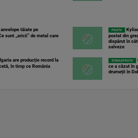
 anvelope tăiate pe
Kylia
PROTV
e sunt „aricii” de metal care
postat din gre
dispărut în câ
salveze
garia are producție record la
STIRILEPROTV
cetă, în timp ce România
ce a căzut în 
drumeții în Dol