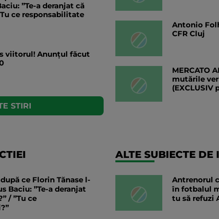
aciu: ”Te-a deranjat că
”Tu ce responsabilitate
Antonio Folh
CFR Cluj
s viitorul! Anunțul făcut
0
MERCATO ANG
mutările ver
(EXCLUSIV 
E STIRI
TIEI
ALTE SUBIECTE DE 
după ce Florin Tănase l-
Antrenorul c
us Baciu: ”Te-a deranjat
în fotbalul 
” / ”Tu ce
tu să refuzi 
i?”