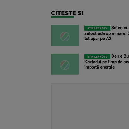
CITESTE SI
Șoferi cu
STIRILEPROTV
autostrada spre mare. C
tot apar pe A2
De ce Bul
STIRILEPROTV
Kozlodui pe timp de se
importă energie