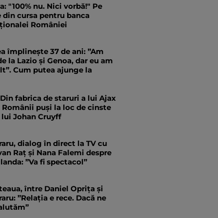
a: "100% nu. Nici vorbă!" Pe
 din cursa pentru banca
aționalei României
a împlinește 37 de ani: ”Am
de la Lazio și Genoa, dar eu am
lt”. Cum putea ajunge la
in fabrica de staruri a lui Ajax
Românii puși la loc de cinste
 lui Johan Cruyff
ru, dialog în direct la TV cu
van Raț și Nana Falemi despre
anda: ”Va fi spectacol”
teaua, între Daniel Oprița și
ru: ”Relația e rece. Dacă ne
alutăm”