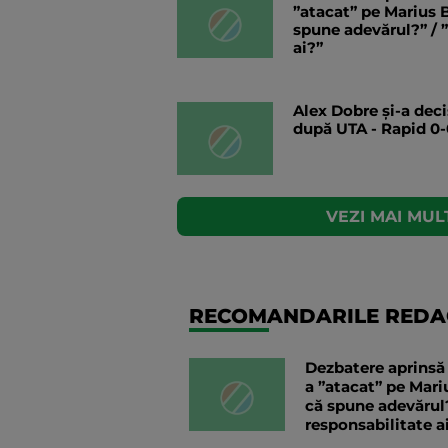
”atacat” pe Marius B
spune adevărul?” / 
ai?”
Alex Dobre și-a deci
după UTA - Rapid 0-
VEZI MAI MULT
RECOMANDARILE REDAC
Dezbatere aprinsă 
a ”atacat” pe Mari
că spune adevărul?
responsabilitate a