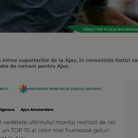
VIDEO / TOP 10 CELE MAI FRUM
inima suporterilor de la Ajax, in consecinta fostul ca
cate de romani pentru Ajax.
ERATĂ
URMĂREȘTE SPORT.RO ÎN GOOGLE DISCOVER
Ogararu
Ajax Amsterdam
t vedetele ultimului montaj realizat de cei
t un TOP 10 al celor mai frumoase goluri