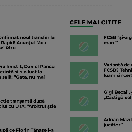
CELE MAI CITITE
nfirmat noul transfer la
FCSB ”și-a g
 Rapid! Anunțul făcut
mare”
exi Pitu
Variantă de 
iu liniștit, Daniel Pancu
FCSB? Tehnic
ință și s-a luat la
luăm sincer!
 sală: ”Gata, nu mai
Gigi Becali,
„Câștigă cel
eacție tranșantă după
ul cu UTA: ”Arbitrul știe
Adrian Mazil
jucător”
upă ce Florin Tănase l-a