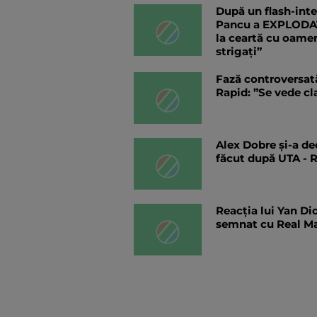
După un flash-inter
Pancu a EXPLODAT l
la ceartă cu oamen
strigați”
Fază controversată
Rapid: ”Se vede cla
Alex Dobre și-a de
făcut după UTA - 
Reacția lui Yan D
semnat cu Real M