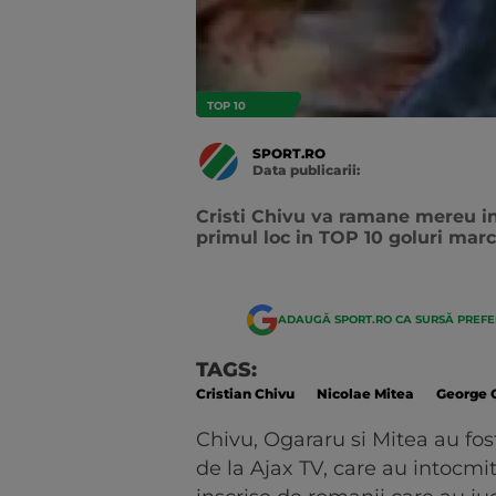
TOP 10
SPORT.RO
Data publicarii:
Data
actualizarii:
Cristi Chivu va ramane mereu in 
primul loc in TOP 10 goluri mar
ADAUGĂ SPORT.RO CA SURSĂ PREF
TAGS:
Cristian Chivu
Nicolae Mitea
George 
Chivu, Ogararu si Mitea au fos
de la Ajax TV, care au intocmi