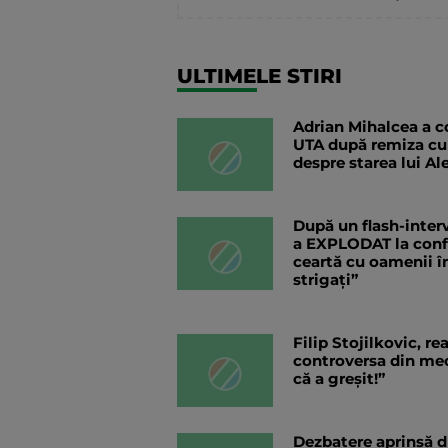
ULTIMELE STIRI
Adrian Mihalcea a co
UTA după remiza cu
despre starea lui Al
După un flash-interv
a EXPLODAT la confer
ceartă cu oamenii în
strigați”
Filip Stojilkovic, r
controversa din meci
că a greșit!”
Dezbatere aprinsă d