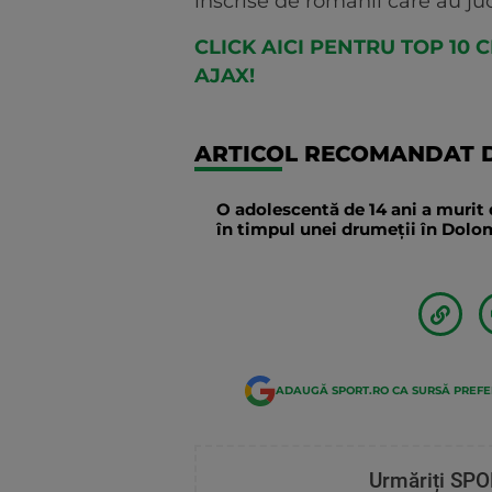
inscrise de romanii care au juc
CLICK AICI PENTRU TOP 10
AJAX!
ARTICOL RECOMANDAT D
O adolescentă de 14 ani a murit 
în timpul unei drumeții în Dolomi
ADAUGĂ SPORT.RO CA SURSĂ PREF
Urmăriți SPO