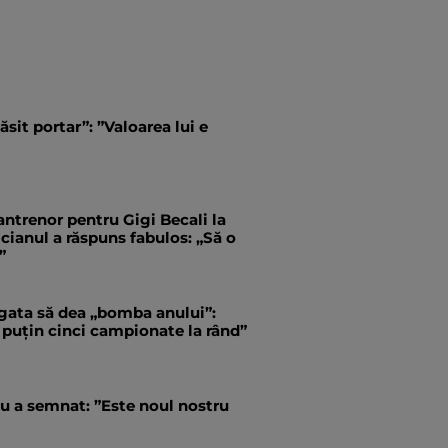
ăsit portar”: ”Valoarea lui e
antrenor pentru Gigi Becali la
ianul a răspuns fabulos: „Să o
”
 gata să dea „bomba anului”:
 puțin cinci campionate la rând”
u a semnat: ”Este noul nostru