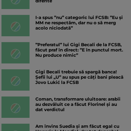
diferite
I-a spus ”nu” categoric lui FCSB: ”Eu și
MM ne respectăm, dar nu o să merg
acolo niciodată”
”Preferatul” lui Gigi Becali de la FCSB,
făcut praf în direct: ”E în punctul mort.
Nu produce nimic”
Gigi Becali trebuie să spargă banca!
Șefii lui „U” au spus pe câți bani pleacă
Jovo Lukić la FCSB
Coman, transformare uluitoare: arabii
au dezvăluit ce a făcut Florinel și au
dat verdictul
Am învins Suedia și am făcut egal cu