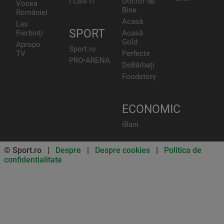
I Like IT
Doctor de
Vocea
Bine
României
Acasă
Las
SPORT
Fierbinți
Acasă
Gold
Apropo
Sport.ro
TV
Perfecte
PRO•ARENA
DeBărbați
Foodstory
ECONOMIC
iBani
© Sport.ro |
Despre
|
Despre cookies
|
Politica de
confidentialitate
Don’t miss out on our news and
updates! Enable push
notifications
SUBSCRIBE
NOT NOW