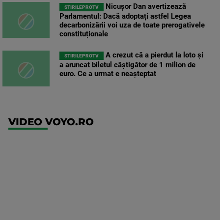
Nicușor Dan avertizează
STIRILEPROTV
Parlamentul: Dacă adoptați astfel Legea
decarbonizării voi uza de toate prerogativele
constituționale
A crezut că a pierdut la loto și
STIRILEPROTV
a aruncat biletul câștigător de 1 milion de
euro. Ce a urmat e neașteptat
VIDEO VOYO.RO
UFC
(EN)
UFC
Fight