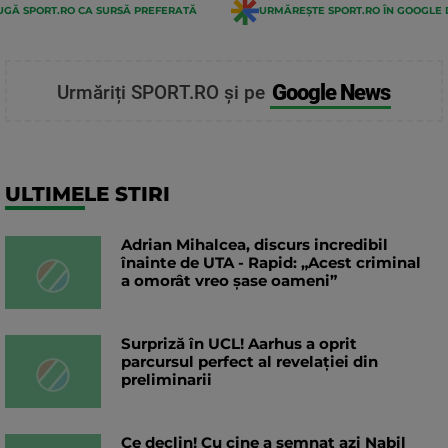
GĂ SPORT.RO CA SURSĂ PREFERATĂ
URMĂREȘTE SPORT.RO ÎN GOOGLE 
Google News
Urmăriți SPORT.RO și pe
ULTIMELE STIRI
Adrian Mihalcea, discurs incredibil
înainte de UTA - Rapid: „Acest criminal
a omorât vreo șase oameni”
Surpriză în UCL! Aarhus a oprit
parcursul perfect al revelației din
preliminarii
Ce declin! Cu cine a semnat azi Nabil