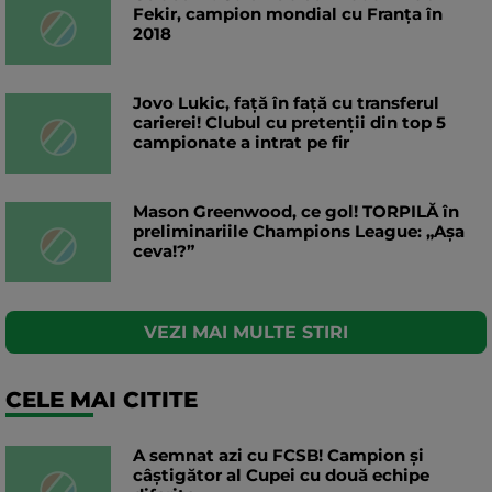
Fekir, campion mondial cu Franța în
2018
Jovo Lukic, față în față cu transferul
carierei! Clubul cu pretenții din top 5
campionate a intrat pe fir
Mason Greenwood, ce gol! TORPILĂ în
preliminariile Champions League: „Așa
ceva!?”
VEZI MAI MULTE STIRI
CELE MAI CITITE
A semnat azi cu FCSB! Campion și
câștigător al Cupei cu două echipe