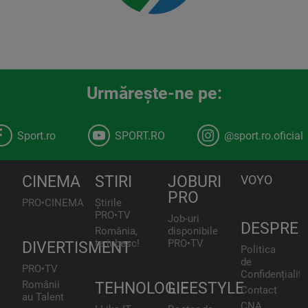
Urmăreşte-ne pe:
Sport.ro
SPORT.RO
@sport.ro.oficial
CINEMA
STIRI
JOBURI
VOYO
PRO
PRO•CINEMA
Știrile
PRO•TV
Job-uri
DESPRE
România,
disponibile
te iubesc!
PRO•TV
DIVERTISMENT
Politica
de
PRO•TV
Confidențialita
Românii
TEHNOLOGIE
LIFESTYLE
Contact
au Talent
CNA