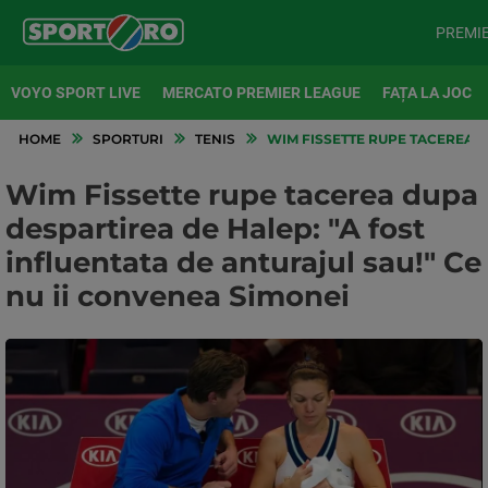
PREMI
VOYO SPORT LIVE
MERCATO PREMIER LEAGUE
FAȚA LA JOC
HOME
SPORTURI
TENIS
WIM FISSETTE RUPE TACEREA DU
Wim Fissette rupe tacerea dupa
despartirea de Halep: "A fost
influentata de anturajul sau!" Ce
nu ii convenea Simonei