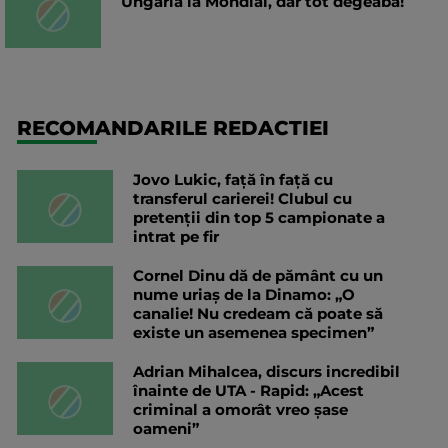
Ungaria la Mondial, dar tot degeaba!
RECOMANDARILE REDACTIEI
Jovo Lukic, față în față cu
transferul carierei! Clubul cu
pretenții din top 5 campionate a
intrat pe fir
Cornel Dinu dă de pământ cu un
nume uriaș de la Dinamo: „O
canalie! Nu credeam că poate să
existe un asemenea specimen”
Adrian Mihalcea, discurs incredibil
înainte de UTA - Rapid: „Acest
criminal a omorât vreo șase
oameni”