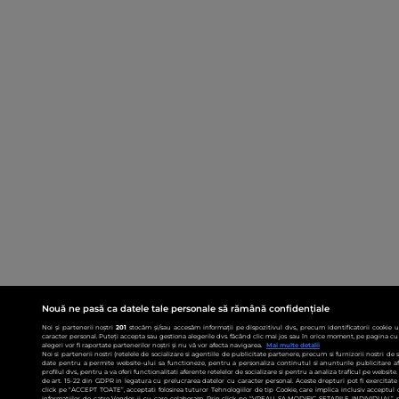
Nouă ne pasă ca datele tale personale să rămână confidențiale
Noi și partenerii noștri
201
stocăm și/sau accesăm informații pe dispozitivul dvs., precum identificatorii cookie 
caracter personal. Puteți accepta sau gestiona alegerile dvs. făcând clic mai jos sau în orice moment, pe pagina cu 
alegeri vor fi raportate partenerilor noștri și nu vă vor afecta navigarea.
Mai multe detalii
Noi si partenerii nostri (retelele de socializare si agentiile de publicitate partenere, precum si furnizorii nostri de
date pentru a permite website-ului sa functioneze, pentru a personaliza continutul si anunturile publicitare afis
profilul dvs., pentru a va oferi functionalitati aferente retelelor de socializare si pentru a analiza traficul pe websit
de art. 15-22 din GDPR in legatura cu prelucrarea datelor cu caracter personal. Aceste drepturi pot fi exercitat
click pe “ACCEPT TOATE”, acceptati folosirea tuturor Tehnologiilor de tip Cookie, care implica inclusiv acceptul d
informatiilor de catre Vendor-ii cu care colaboram. Prin click pe “VREAU SA MODIFIC SETARILE INDIVIDUAL” p