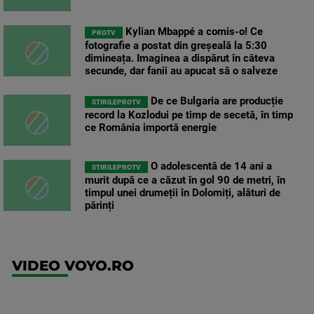
Kylian Mbappé a comis-o! Ce
PROTV
fotografie a postat din greșeală la 5:30
dimineața. Imaginea a dispărut în câteva
secunde, dar fanii au apucat să o salveze
De ce Bulgaria are producție
STIRILEPROTV
record la Kozlodui pe timp de secetă, în timp
ce România importă energie
O adolescentă de 14 ani a
STIRILEPROTV
murit după ce a căzut în gol 90 de metri, în
timpul unei drumeții în Dolomiți, alături de
părinți
VIDEO VOYO.RO