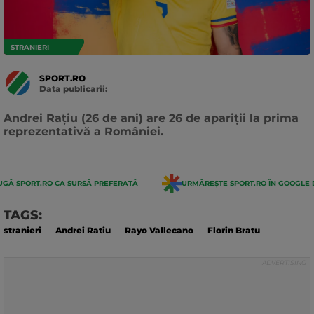
STRANIERI
SPORT.RO
Data publicarii:
Data
actualizarii:
Andrei Rațiu (26 de ani) are 26 de apariții la prima
reprezentativă a României.
GĂ SPORT.RO CA SURSĂ PREFERATĂ
URMĂREȘTE SPORT.RO ÎN GOOGLE 
TAGS:
stranieri
Andrei Ratiu
Rayo Vallecano
Florin Bratu