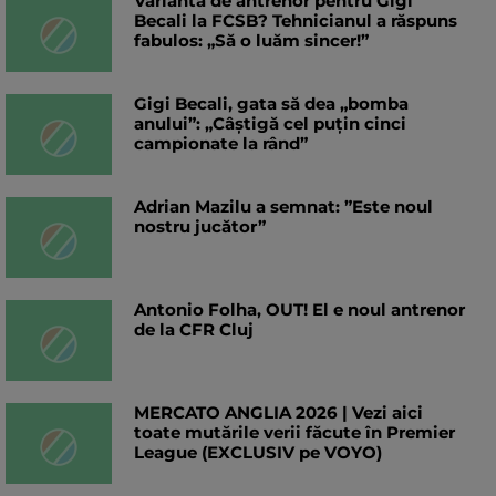
Variantă de antrenor pentru Gigi
Becali la FCSB? Tehnicianul a răspuns
fabulos: „Să o luăm sincer!”
Gigi Becali, gata să dea „bomba
anului”: „Câștigă cel puțin cinci
campionate la rând”
Adrian Mazilu a semnat: ”Este noul
nostru jucător”
Antonio Folha, OUT! El e noul antrenor
de la CFR Cluj
MERCATO ANGLIA 2026 | Vezi aici
toate mutările verii făcute în Premier
League (EXCLUSIV pe VOYO)