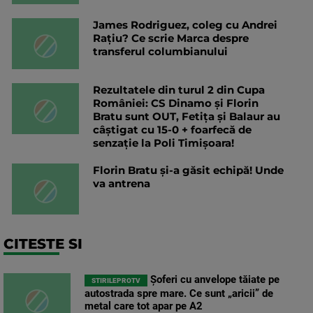
James Rodriguez, coleg cu Andrei
Rațiu? Ce scrie Marca despre
transferul columbianului
Rezultatele din turul 2 din Cupa
României: CS Dinamo și Florin
Bratu sunt OUT, Fetița și Balaur au
câștigat cu 15-0 + foarfecă de
senzație la Poli Timișoara!
Florin Bratu și-a găsit echipă! Unde
va antrena
CITESTE SI
Șoferi cu anvelope tăiate pe
STIRILEPROTV
autostrada spre mare. Ce sunt „aricii” de
metal care tot apar pe A2