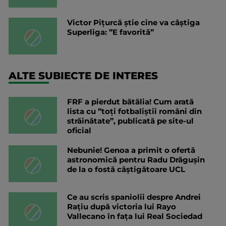
Victor Pițurcă știe cine va câștiga
Superliga: ”E favorită”
ALTE SUBIECTE DE INTERES
FRF a pierdut bătălia! Cum arată
lista cu ”toți fotbaliștii români din
străinătate”, publicată pe site-ul
oficial
Nebunie! Genoa a primit o ofertă
astronomică pentru Radu Drăgușin
de la o fostă câștigătoare UCL
Ce au scris spaniolii despre Andrei
Rațiu după victoria lui Rayo
Vallecano în fața lui Real Sociedad