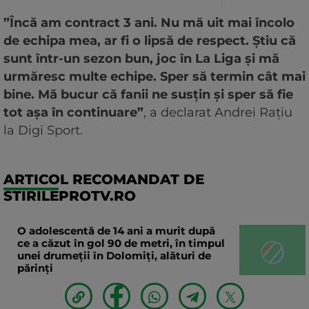
”Încă am contract 3 ani. Nu mă uit mai încolo
de echipa mea, ar fi o lipsă de respect. Știu că
sunt într-un sezon bun, joc în La Liga și mă
urmăresc multe echipe. Sper să termin cât mai
bine. Mă bucur că fanii ne susțin și sper să fie
tot așa în continuare”
, a declarat Andrei Rațiu
la Digi Sport.
ARTICOL RECOMANDAT DE
STIRILEPROTV.RO
O adolescentă de 14 ani a murit după
ce a căzut în gol 90 de metri, în timpul
unei drumeții în Dolomiți, alături de
părinți