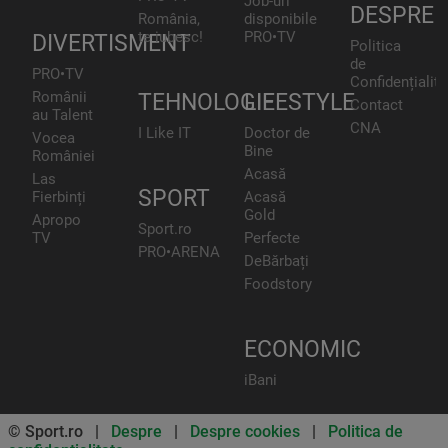
Job-uri
DESPRE
România,
disponibile
te iubesc!
PRO•TV
DIVERTISMENT
Politica
de
PRO•TV
Confidențialita
Românii
TEHNOLOGIE
LIFESTYLE
Contact
au Talent
CNA
I Like IT
Doctor de
Vocea
Bine
României
Acasă
Las
SPORT
Fierbinți
Acasă
Gold
Apropo
Sport.ro
TV
Perfecte
PRO•ARENA
DeBărbați
Foodstory
ECONOMIC
iBani
© Sport.ro |
Despre
|
Despre cookies
|
Politica de