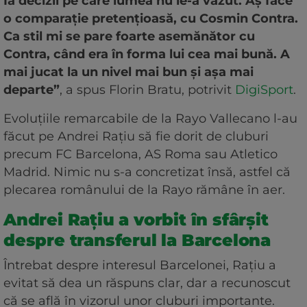
Ia decizii pe care lumea nu le-a văzut. Aș face
o comparație pretențioasă, cu Cosmin Contra.
Ca stil mi se pare foarte asemănător cu
Contra, când era în forma lui cea mai bună. A
mai jucat la un nivel mai bun și așa mai
departe”
, a spus Florin Bratu, potrivit
DigiSport
.
Evoluțiile remarcabile de la Rayo Vallecano l-au
făcut pe Andrei Rațiu să fie dorit de cluburi
precum FC Barcelona, AS Roma sau Atletico
Madrid. Nimic nu s-a concretizat însă, astfel că
plecarea românului de la Rayo rămâne în aer.
Andrei Rațiu a vorbit în sfârșit
despre transferul la Barcelona
Întrebat despre interesul Barcelonei, Rațiu a
evitat să dea un răspuns clar, dar a recunoscut
că se află în vizorul unor cluburi importante.