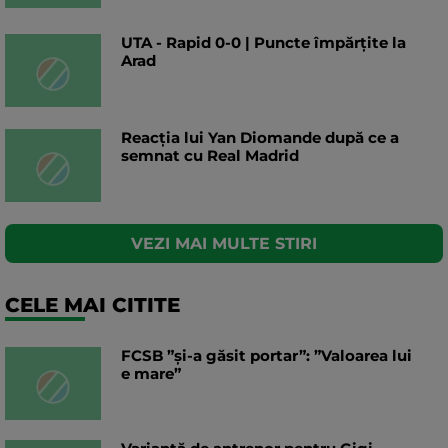
UTA - Rapid 0-0 | Puncte împărțite la
Arad
Reacția lui Yan Diomande după ce a
semnat cu Real Madrid
VEZI MAI MULTE STIRI
CELE MAI CITITE
FCSB ”și-a găsit portar”: ”Valoarea lui
e mare”