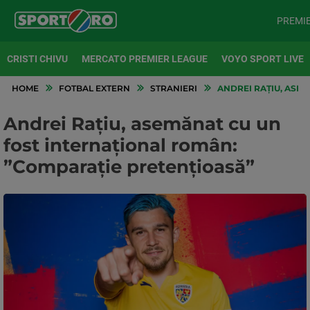
PREMI
CRISTI CHIVU
MERCATO PREMIER LEAGUE
VOYO SPORT LIVE
HOME
FOTBAL EXTERN
STRANIERI
ANDREI RAȚIU, ASE
Andrei Rațiu, asemănat cu un
fost internațional român:
”Comparație pretențioasă”