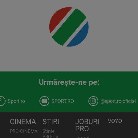
Urmăreşte-ne pe:
Sport.ro
SPORT.RO
@sport.ro.oficial
CINEMA
STIRI
JOBURI
VOYO
PRO
PRO•CINEMA
Știrile
PRO•TV