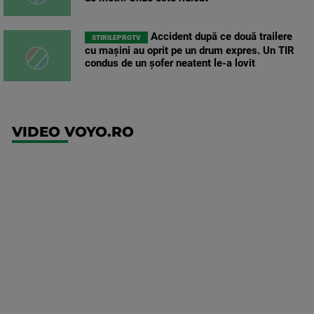
Accident după ce două trailere
STIRILEPROTV
cu mașini au oprit pe un drum expres. Un TIR
condus de un șofer neatent le-a lovit
VIDEO VOYO.RO
UFC
(EN)
UFC
Fight
Night:
Medic vs