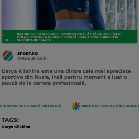
IMAGINI SPECTACULOASE CU SPORTIVA PLĂTITĂ CU 200.000 DE
DOLARI PENTRU A DEVENI ESCORTĂ. CUM A FOST SURPRINSĂ
STIRI
SUPERBA RUSOAICĂ
SPORT.RO
Data publicarii:
Data
actualizarii:
Darya Klishina este una dintre cele mai apreciate
sportive din Rusia, însă pentru moment a luat o
pauză de la cariera profesională.
GĂ SPORT.RO CA SURSĂ PREFERATĂ
URMĂREȘTE SPORT.RO ÎN GOOGLE 
TAGS:
Darya Klishina