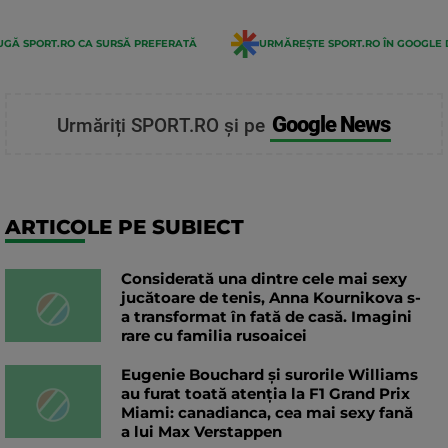
GĂ SPORT.RO CA SURSĂ PREFERATĂ
URMĂREȘTE SPORT.RO ÎN GOOGLE 
Google News
Urmăriți SPORT.RO și pe
ARTICOLE PE SUBIECT
Considerată una dintre cele mai sexy
jucătoare de tenis, Anna Kournikova s-
a transformat în fată de casă. Imagini
rare cu familia rusoaicei
Eugenie Bouchard și surorile Williams
au furat toată atenția la F1 Grand Prix
Miami: canadianca, cea mai sexy fană
a lui Max Verstappen