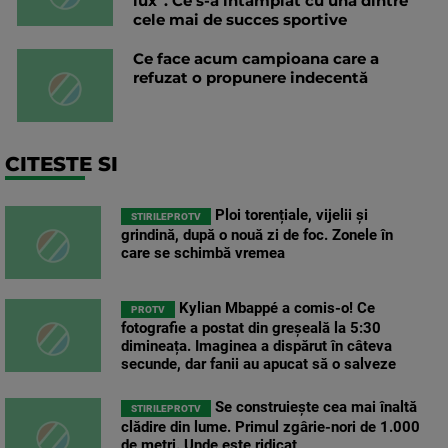
lux”. Ce s-a întâmplat cu una dintre
cele mai de succes sportive
Ce face acum campioana care a
refuzat o propunere indecentă
CITESTE SI
Ploi torențiale, vijelii și
STIRILEPROTV
grindină, după o nouă zi de foc. Zonele în
care se schimbă vremea
Kylian Mbappé a comis-o! Ce
PROTV
fotografie a postat din greșeală la 5:30
dimineața. Imaginea a dispărut în câteva
secunde, dar fanii au apucat să o salveze
Se construiește cea mai înaltă
STIRILEPROTV
clădire din lume. Primul zgârie-nori de 1.000
de metri. Unde este ridicat