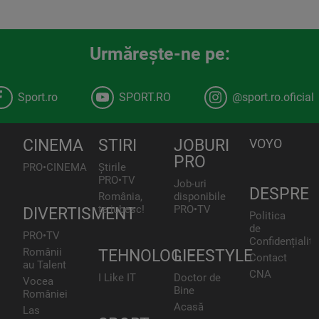
Urmăreşte-ne pe:
Sport.ro
SPORT.RO
@sport.ro.oficial
CINEMA
STIRI
JOBURI
VOYO
PRO
PRO•CINEMA
Știrile
PRO•TV
Job-uri
DESPRE
România,
disponibile
te iubesc!
PRO•TV
DIVERTISMENT
Politica
de
PRO•TV
Confidențialita
Românii
TEHNOLOGIE
LIFESTYLE
Contact
au Talent
CNA
I Like IT
Doctor de
Vocea
Bine
României
Acasă
Las