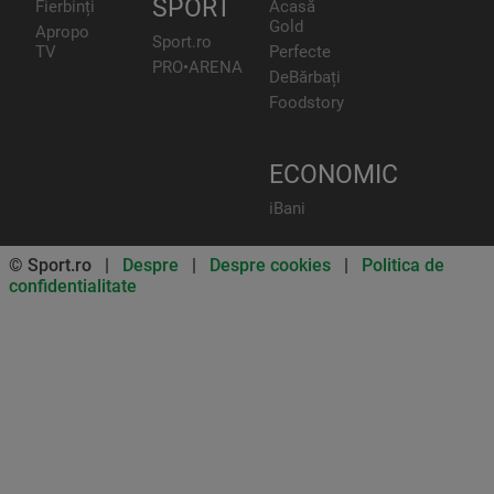
SPORT
Fierbinți
Acasă
Gold
Apropo
Sport.ro
TV
Perfecte
PRO•ARENA
DeBărbați
Foodstory
ECONOMIC
iBani
© Sport.ro |
Despre
|
Despre cookies
|
Politica de
confidentialitate
Don’t miss out on our news and
updates! Enable push
notifications
SUBSCRIBE
NOT NOW
UNSUBSCRIBE