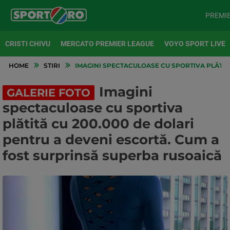
PREMI
CRISTI CHIVU
MERCATO PREMIER LEAGUE
VOYO SPORT LIVE
HOME
STIRI
IMAGINI SPECTACULOASE CU SPORTIVA PLĂTIT
Imagini
GALERIE FOTO
spectaculoase cu sportiva
plătită cu 200.000 de dolari
pentru a deveni escortă. Cum a
fost surprinsă superba rusoaică