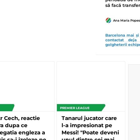
să facă transfe
Ana Maria Pope
Barcelona mai și 
contactat deja
golgheterii echip
PREMIER LEAGUE
r Cech, reactie
Tanarul jucator care
ra dupa ce
l-a impresionat pe
egatia engleza a
Messi! "Poate deveni
is sa-i izoleze pe
unul dintre cei mai