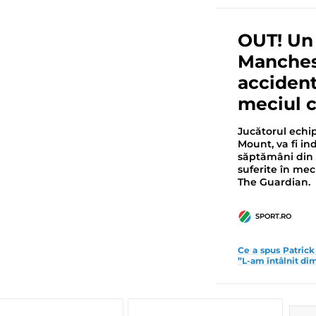
OUT! Un 
Manches
accident
meciul 
Jucătorul echi
Mount, va fi in
săptămâni din 
suferite în mec
The Guardian.
SPORT.RO
Ce a spus Patrick
”L-am întâlnit di