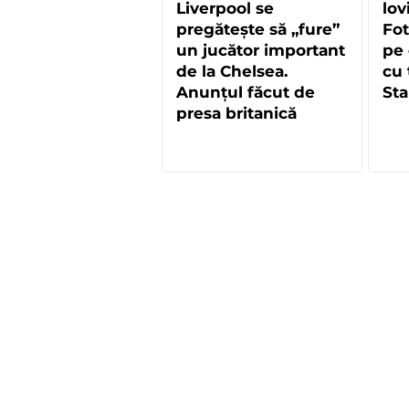
Liverpool se
lov
pregătește să „fure”
Fot
un jucător important
pe 
de la Chelsea.
cu 
Anunțul făcut de
St
presa britanică