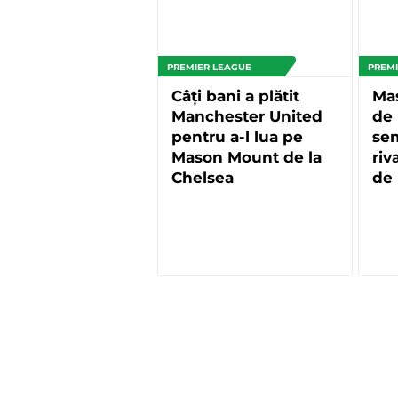
PREMIER LEAGUE
PREMI
Câți bani a plătit
Ma
Manchester United
de 
pentru a-l lua pe
se
Mason Mount de la
riv
Chelsea
de 