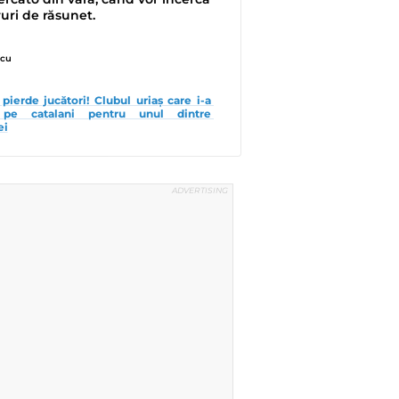
ruri de răsunet.
scu
pierde jucători! Clubul uriaș care i-a 
 pe catalani pentru unul dintre 
ei