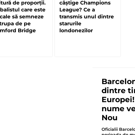
itură de proporții.
câștige Champions
balistul care este
League? Ce a
cale să semneze
transmis unul dintre
trupa de pe
starurile
amford Bridge
londonezilor
Barcelon
dintre ti
Europei!
nume ve
Nou
Oficialii Barce
perioada de me