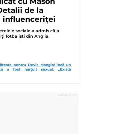
ulcat cu Mason
etalii de la
 influenceriței
ețelele sociale a admis că a
ți fotbaliști din Anglia.
tățește pentru Devis Mangia! Încă un 
ă a fost hărțuit sexual: „Există 