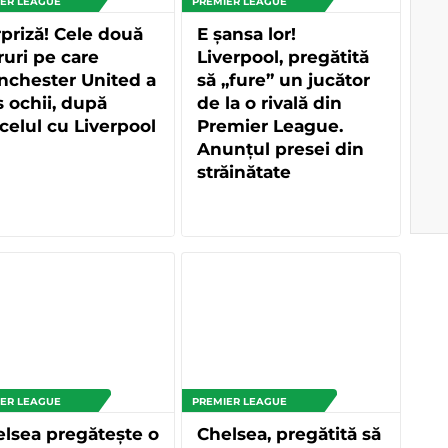
ER LEAGUE
PREMIER LEAGUE
priză! Cele două
E șansa lor!
ruri pe care
Liverpool, pregătită
nchester United a
să „fure” un jucător
 ochii, după
de la o rivală din
elul cu Liverpool
Premier League.
Anunțul presei din
străinătate
ER LEAGUE
PREMIER LEAGUE
lsea pregătește o
Chelsea, pregătită să