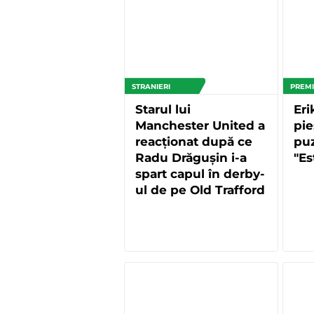
STRANIERI
PREMI
Starul lui
Eri
Manchester United a
pie
reacționat după ce
puz
Radu Drăgușin i-a
"Es
spart capul în derby-
ul de pe Old Trafford