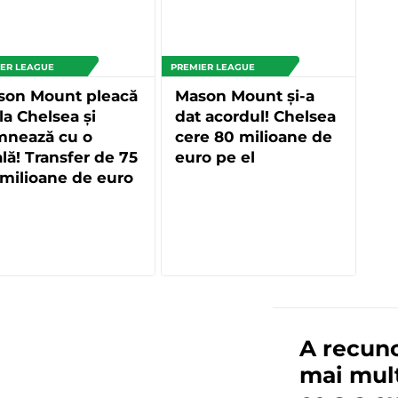
ER LEAGUE
PREMIER LEAGUE
son Mount pleacă
Mason Mount și-a
la Chelsea și
dat acordul! Chelsea
mnează cu o
cere 80 milioane de
ală! Transfer de 75
euro pe el
milioane de euro
A recuno
mai mulț