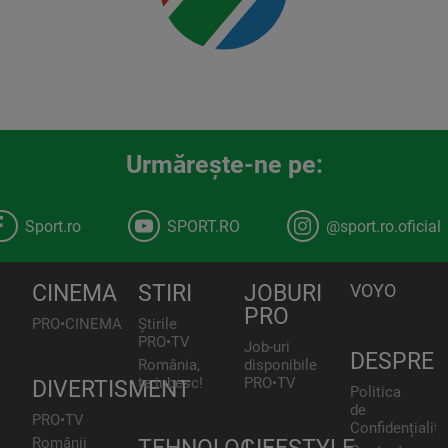
Urmăreşte-ne pe:
Sport.ro
SPORT.RO
@sport.ro.oficial
CINEMA
STIRI
JOBURI
VOYO
PRO
PRO•CINEMA
Știrile
PRO•TV
Job-uri
DESPRE
România,
disponibile
te iubesc!
PRO•TV
DIVERTISMENT
Politica
de
PRO•TV
Confidențialita
Românii