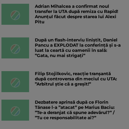
Adrian Mihalcea a confirmat noul
transfer la UTA după remiza cu Rapid!
Anunțul făcut despre starea lui Alexi
Pitu
După un flash-interviu liniștit, Daniel
Pancu a EXPLODAT la conferință și s-a
luat la ceartă cu oamenii în sală:
”Gata, nu mai strigați”
Filip Stojilkovic, reacție tranșantă
după controversa din meciul cu UTA:
”Arbitrul știe că a greșit!”
Dezbatere aprinsă după ce Florin
Tănase l-a ”atacat” pe Marius Baciu:
”Te-a deranjat că spune adevărul?” /
”Tu ce responsabilitate ai?”