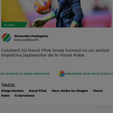
LA LIGA
Alexandru Hațieganu
Data publicarii:
Data
actualizarii:
Catalanii lui Hansi Flick încep turneul cu un amical
împotriva japonezilor de la Vissel Kobe.
GĂ SPORT.RO CA SURSĂ PREFERATĂ
URMĂREȘTE SPORT.RO ÎN GOOGLE 
TAGS:
Diego Kochen
Hansi Flick
Marc-Andre ter Stegen
Vissel
Kobe
fc barcelona