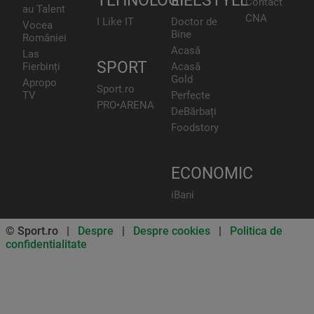
TEHNOLOGIE
LIFESTYLE
Contact
au Talent
CNA
I Like IT
Doctor de
Vocea
Bine
României
Acasă
Las
SPORT
Fierbinți
Acasă
Gold
Apropo
Sport.ro
TV
Perfecte
PRO•ARENA
DeBărbați
Foodstory
ECONOMIC
iBani
© Sport.ro |
Despre
|
Despre cookies
|
Politica de
confidentialitate
Don’t miss out on our news and
updates! Enable push
notifications