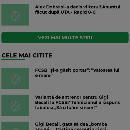
Alex Dobre și-a decis viitorul! Anunțul
făcut după UTA - Rapid 0-0
VEZI MAI MULTE STIRI
CELE MAI CITITE
FCSB ”și-a găsit portar”: ”Valoarea lui
e mare”
Variantă de antrenor pentru Gigi
Becali la FCSB? Tehnicianul a răspuns
fabulos: „Să o luăm sincer!”
Gigi Becali, gata să dea „bomba
anului”: „Câștigă cel puțin cinci