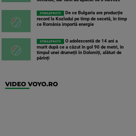
De ce Bulgaria are producție
STIRILEPROTV
record la Kozlodui pe timp de secetă, în timp
ce România importă energie
O adolescentă de 14 ani a
STIRILEPROTV
murit după ce a căzut în gol 90 de metri, în
timpul unei drumeții în Dolomiți, alături de
părinți
VIDEO VOYO.RO
UFC
(EN)
UFC