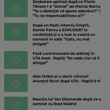
Dezbatere aprinsă după ce Florin
Tănase l-a ”atacat” pe Marius Baciu:
”Te-a deranjat că spune adevărul?” /
”Tu ce responsabilitate ai?”
După un flash-interviu liniștit,
Daniel Pancu a EXPLODAT la
conferință și s-a luat la ceartă cu
oamenii în sală: ”Gata, nu mai
strigați”
Fază controversată de arbitraj în
UTA Arad - Rapid: ”Se vede clar că îl
atinge!”
Alex Dobre și-a decis viitorul!
Anunțul făcut după UTA - Rapid 0-0
Reacția lui Yan Diomande după ce a
semnat cu Real Madrid