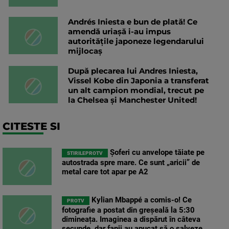
Andrés Iniesta e bun de plată! Ce
amendă uriașă i-au impus
autoritățile japoneze legendarului
mijlocaș
După plecarea lui Andres Iniesta,
Vissel Kobe din Japonia a transferat
un alt campion mondial, trecut pe
la Chelsea și Manchester United!
CITESTE SI
Șoferi cu anvelope tăiate pe
STIRILEPROTV
autostrada spre mare. Ce sunt „aricii” de
metal care tot apar pe A2
Kylian Mbappé a comis-o! Ce
PROTV
fotografie a postat din greșeală la 5:30
dimineața. Imaginea a dispărut în câteva
secunde, dar fanii au apucat să o salveze