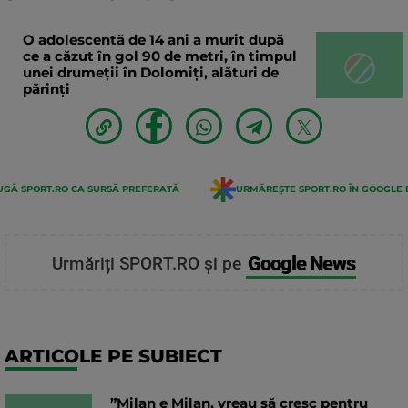
O adolescentă de 14 ani a murit după
ce a căzut în gol 90 de metri, în timpul
unei drumeții în Dolomiți, alături de
părinți
GĂ SPORT.RO CA SURSĂ PREFERATĂ
URMĂREȘTE SPORT.RO ÎN GOOGLE 
Google News
Urmăriți SPORT.RO și pe
ARTICOLE PE SUBIECT
”Milan e Milan, vreau să cresc pentru