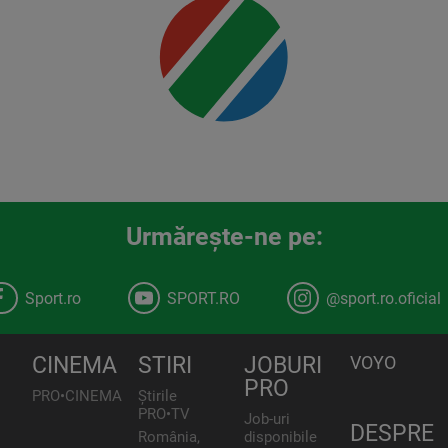
00:00
Urmăreşte-ne pe:
Sport.ro
SPORT.RO
@sport.ro.oficial
CINEMA
STIRI
JOBURI
VOYO
PRO
PRO•CINEMA
Știrile
PRO•TV
Job-uri
DESPRE
România,
disponibile