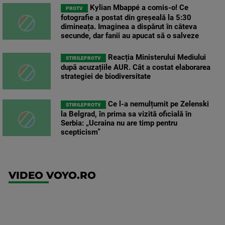
Kylian Mbappé a comis-o! Ce
PROTV
fotografie a postat din greșeală la 5:30
dimineața. Imaginea a dispărut în câteva
secunde, dar fanii au apucat să o salveze
Reacția Ministerului Mediului
STIRILEPROTV
după acuzațiile AUR. Cât a costat elaborarea
strategiei de biodiversitate
Ce l-a nemulțumit pe Zelenski
STIRILEPROTV
la Belgrad, în prima sa vizită oficială în
Serbia: „Ucraina nu are timp pentru
scepticism”
VIDEO VOYO.RO
UFC