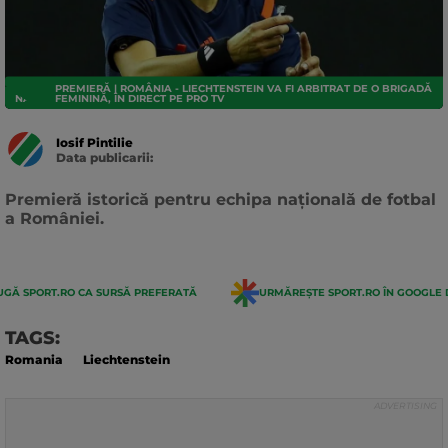
PREMIERĂ | ROMÂNIA - LIECHTENSTEIN VA FI ARBITRAT DE O BRIGADĂ
NATIONALA
FEMININĂ, ÎN DIRECT PE PRO TV
Iosif Pintilie
Data publicarii:
Data
actualizarii:
Premieră istorică pentru echipa națională de fotbal
a României.
GĂ SPORT.RO CA SURSĂ PREFERATĂ
URMĂREȘTE SPORT.RO ÎN GOOGLE 
TAGS:
Romania
Liechtenstein