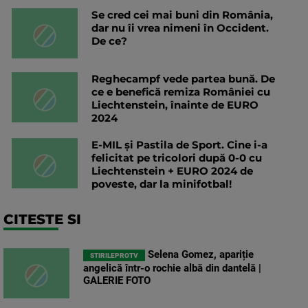
Se cred cei mai buni din România,
dar nu îi vrea nimeni în Occident.
De ce?
Reghecampf vede partea bună. De
ce e benefică remiza României cu
Liechtenstein, înainte de EURO
2024
E-MIL și Pastila de Sport. Cine i-a
felicitat pe tricolori după 0-0 cu
Liechtenstein + EURO 2024 de
poveste, dar la minifotbal!
CITESTE SI
Selena Gomez, apariție
STIRILEPROTV
angelică într-o rochie albă din dantelă |
GALERIE FOTO