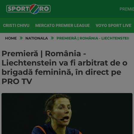
PREMI
CRISTI CHIVU
MERCATO PREMIER LEAGUE
VOYO SPORT LIVE
HOME
NATIONALA
PREMIERĂ | ROMÂNIA - LIECHTENSTEIN V
Premieră | România -
Liechtenstein va fi arbitrat de o
brigadă feminină, în direct pe
PRO TV