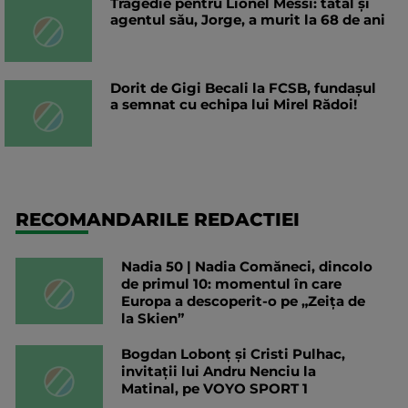
Tragedie pentru Lionel Messi: tatăl și
agentul său, Jorge, a murit la 68 de ani
Dorit de Gigi Becali la FCSB, fundașul
a semnat cu echipa lui Mirel Rădoi!
RECOMANDARILE REDACTIEI
Nadia 50 | Nadia Comăneci, dincolo
de primul 10: momentul în care
Europa a descoperit-o pe „Zeița de
la Skien”
Bogdan Lobonț și Cristi Pulhac,
invitații lui Andru Nenciu la
Matinal, pe VOYO SPORT 1