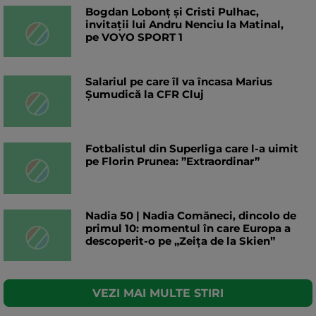
Bogdan Lobonț și Cristi Pulhac,
invitații lui Andru Nenciu la Matinal,
pe VOYO SPORT 1
Salariul pe care îl va încasa Marius
Șumudică la CFR Cluj
Fotbalistul din Superliga care l-a uimit
pe Florin Prunea: ”Extraordinar”
Nadia 50 | Nadia Comăneci, dincolo de
primul 10: momentul în care Europa a
descoperit-o pe „Zeița de la Skien”
VEZI MAI MULTE STIRI