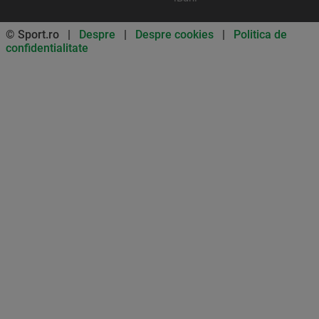
© Sport.ro |
Despre
|
Despre cookies
|
Politica de
confidentialitate
Don’t miss out on our news and
updates! Enable push
notifications
SUBSCRIBE
NOT NOW
UNSUBSCRIBE