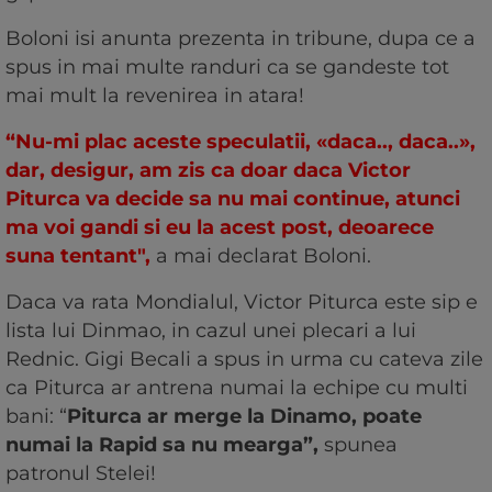
Boloni isi anunta prezenta in tribune, dupa ce a
spus in mai multe randuri ca se gandeste tot
mai mult la revenirea in atara!
“Nu-mi plac aceste speculatii, «daca.., daca..»,
dar, desigur, am zis ca doar daca Victor
Piturca va decide sa nu mai continue, atunci
ma voi gandi si eu la acest post, deoarece
suna tentant",
a mai declarat Boloni.
Daca va rata Mondialul, Victor Piturca este sip e
lista lui Dinmao, in cazul unei plecari a lui
Rednic. Gigi Becali a spus in urma cu cateva zile
ca Piturca ar antrena numai la echipe cu multi
bani: “
Piturca ar merge la Dinamo, poate
numai la Rapid sa nu mearga”,
spunea
patronul Stelei!