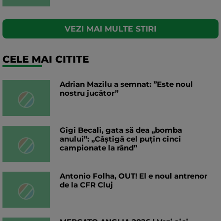
VEZI MAI MULTE STIRI
CELE MAI CITITE
Adrian Mazilu a semnat: ”Este noul
nostru jucător”
Gigi Becali, gata să dea „bomba
anului”: „Câștigă cel puțin cinci
campionate la rând”
Antonio Folha, OUT! El e noul antrenor
de la CFR Cluj