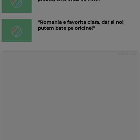
"Romania e favorita clara, dar si noi
putem bate pe oricine!"