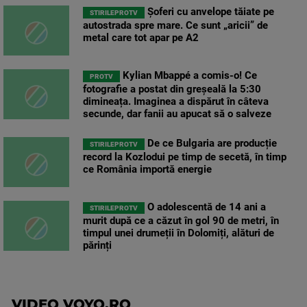
Șoferi cu anvelope tăiate pe
STIRILEPROTV
autostrada spre mare. Ce sunt „aricii” de
metal care tot apar pe A2
Kylian Mbappé a comis-o! Ce
PROTV
fotografie a postat din greșeală la 5:30
dimineața. Imaginea a dispărut în câteva
secunde, dar fanii au apucat să o salveze
De ce Bulgaria are producție
STIRILEPROTV
record la Kozlodui pe timp de secetă, în timp
ce România importă energie
O adolescentă de 14 ani a
STIRILEPROTV
murit după ce a căzut în gol 90 de metri, în
timpul unei drumeții în Dolomiți, alături de
părinți
VIDEO VOYO.RO