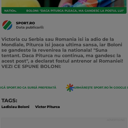
NATIONALA
BOLONI: "DACA PITURCA PLEACA, MA GANDESC LA POSTUL LUI"
SPORT.RO
Data publicarii:
Data
actualizarii:
Victoria cu Serbia sau Romania isi ia adio de la
Mondiale, Piturca isi joaca ultima sansa, iar Boloni
se gandeste la revenirea la nationala! "Suna
tentant. Daca Piturca nu continua, ma gandesc la
acest post", a declarat fostul antrenor al Romaniei!
VEZI CE SPUNE BOLONI:
GĂ SPORT.RO CA SURSĂ PREFERATĂ
URMĂREȘTE SPORT.RO ÎN GOOGLE 
TAGS:
Ladislau Boloni
Victor Piturca