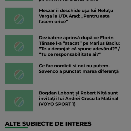
Meszar îi deschide ușa lui Neluțu
Varga la UTA Arad: „Pentru asta
facem orice”
Dezbatere aprinsă după ce Florin
Tănase l-a ”atacat” pe Marius Baciu:
”Te-a deranjat că spune adevărul?” /
”Tu ce responsabilitate ai?”
Ce fac nordicii și noi nu putem.
Savenco a punctat marea diferență
Bogdan Lobonț și Robert Niță sunt
invitații lui Andrei Grecu la Matinal
(VOYO SPORT 1)
ALTE SUBIECTE DE INTERES