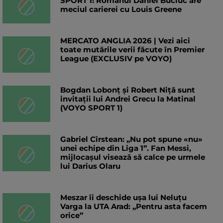
SPORT 1! Românul Daniel Buciuc are
meciul carierei cu Louis Greene
MERCATO ANGLIA 2026 | Vezi aici
toate mutările verii făcute în Premier
League (EXCLUSIV pe VOYO)
Bogdan Lobonț și Robert Niță sunt
invitații lui Andrei Grecu la Matinal
(VOYO SPORT 1)
Gabriel Cîrstean: „Nu pot spune «nu»
unei echipe din Liga 1”. Fan Messi,
mijlocașul visează să calce pe urmele
lui Darius Olaru
Meszar îi deschide ușa lui Neluțu
Varga la UTA Arad: „Pentru asta facem
orice”