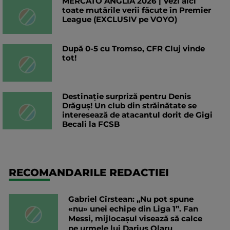
MERCATO ANGLIA 2026 | Vezi aici
toate mutările verii făcute în Premier
League (EXCLUSIV pe VOYO)
După 0-5 cu Tromso, CFR Cluj vinde
tot!
Destinație surpriză pentru Denis
Drăguș! Un club din străinătate se
interesează de atacantul dorit de Gigi
Becali la FCSB
RECOMANDARILE REDACTIEI
Gabriel Cîrstean: „Nu pot spune
«nu» unei echipe din Liga 1”. Fan
Messi, mijlocașul visează să calce
pe urmele lui Darius Olaru