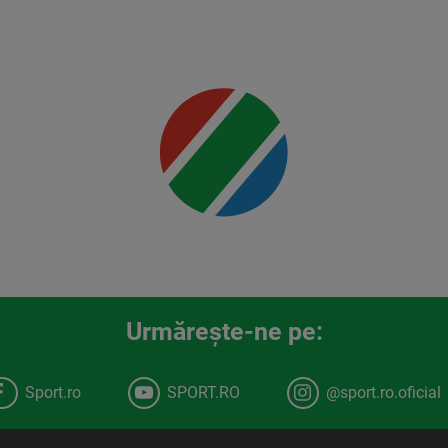
Mai multe
detalii
00:00
Urmăreşte-ne pe:
Sport.ro
SPORT.RO
@sport.ro.oficial