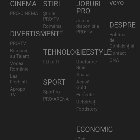
CINEMA
STIRI
JOBURI
VOYO
PRO
PRO•CINEMA
Știrile
PRO•TV
Job-uri
DESPRE
România,
disponibile
te iubesc!
PRO•TV
DIVERTISMENT
Politica
de
PRO•TV
Confidențialita
Românii
TEHNOLOGIE
LIFESTYLE
Contact
au Talent
CNA
I Like IT
Doctor de
Vocea
Bine
României
Acasă
Las
SPORT
Fierbinți
Acasă
Gold
Apropo
Sport.ro
TV
Perfecte
PRO•ARENA
DeBărbați
Foodstory
ECONOMIC
iBani