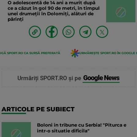
O adolescentă de 14 ani a murit după
ce a căzut în gol 90 de metri, în timpul
unei drumeții în Dolomiți, alături de
părinți
GĂ SPORT.RO CA SURSĂ PREFERATĂ
URMĂREȘTE SPORT.RO ÎN GOOGLE 
Google News
Urmăriți SPORT.RO și pe
ARTICOLE PE SUBIECT
Boloni in tribune cu Serbia! "Piturca e
intr-o situatie dificila"