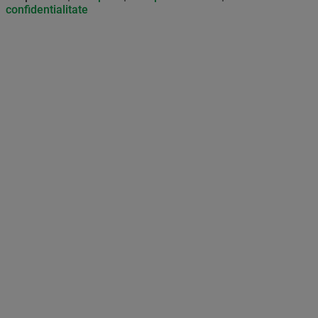
confidentialitate
Don’t miss out on our news and
updates! Enable push
notifications
SUBSCRIBE
NOT NOW
UNSUBSCRIBE