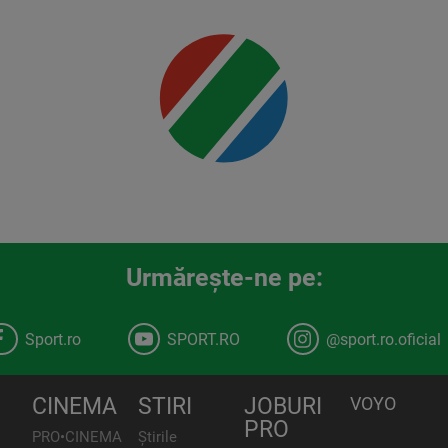
detalii
00:00
Urmăreşte-ne pe:
Sport.ro
SPORT.RO
@sport.ro.oficial
CINEMA
STIRI
JOBURI
VOYO
PRO
PRO•CINEMA
Știrile