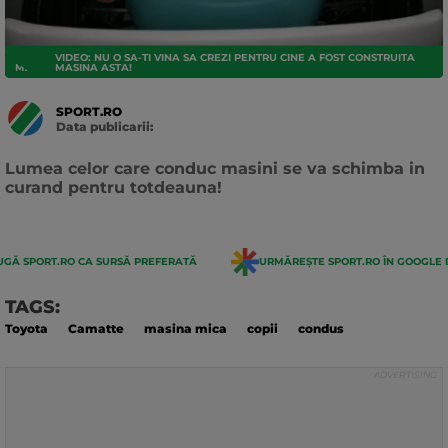
VIDEO: NU O SA-TI VINA SA CREZI PENTRU CINE A FOST CONSTRUITA
MASINI
MASINA ASTA!
SPORT.RO
Data publicarii:
Data
actualizarii:
Lumea celor care conduc masini se va schimba in
curand pentru totdeauna!
GĂ SPORT.RO CA SURSĂ PREFERATĂ
URMĂREȘTE SPORT.RO ÎN GOOGLE 
TAGS:
Toyota
Camatte
masina mica
copii
condus