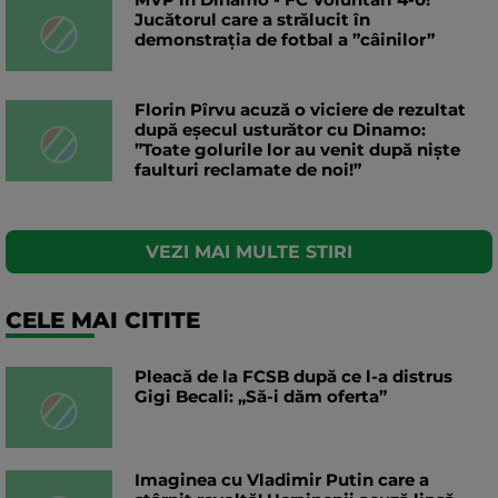
Jucătorul care a strălucit în
demonstrația de fotbal a ”câinilor”
Florin Pîrvu acuză o viciere de rezultat
după eșecul usturător cu Dinamo:
”Toate golurile lor au venit după niște
faulturi reclamate de noi!”
VEZI MAI MULTE STIRI
CELE MAI CITITE
Pleacă de la FCSB după ce l-a distrus
Gigi Becali: „Să-i dăm oferta”
Imaginea cu Vladimir Putin care a