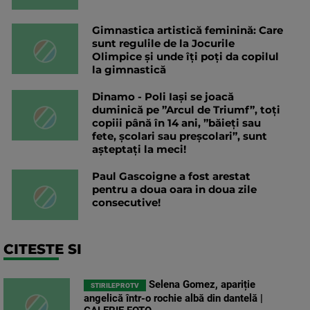
Gimnastica artistică feminină: Care
sunt regulile de la Jocurile
Olimpice și unde îți poți da copilul
la gimnastică
Dinamo - Poli Iași se joacă
duminică pe ”Arcul de Triumf”, toți
copiii până în 14 ani, ”băieți sau
fete, școlari sau preșcolari”, sunt
așteptați la meci!
Paul Gascoigne a fost arestat
pentru a doua oara in doua zile
consecutive!
CITESTE SI
Selena Gomez, apariție
STIRILEPROTV
angelică într-o rochie albă din dantelă |