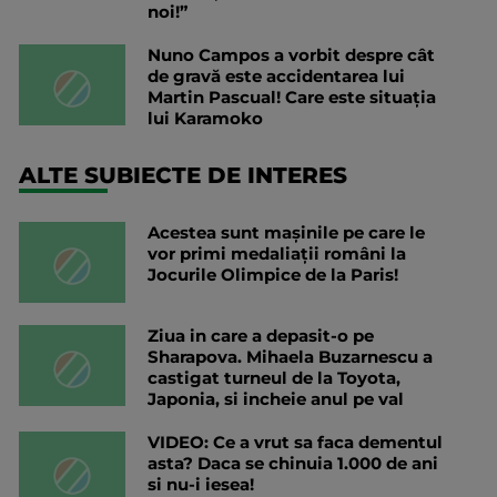
noi!”
Nuno Campos a vorbit despre cât
de gravă este accidentarea lui
Martin Pascual! Care este situația
lui Karamoko
ALTE SUBIECTE DE INTERES
Acestea sunt mașinile pe care le
vor primi medaliații români la
Jocurile Olimpice de la Paris!
Ziua in care a depasit-o pe
Sharapova. Mihaela Buzarnescu a
castigat turneul de la Toyota,
Japonia, si incheie anul pe val
VIDEO: Ce a vrut sa faca dementul
asta? Daca se chinuia 1.000 de ani
si nu-i iesea!