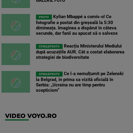
GALERIE FOTO
Kylian Mbappé a comis-o! Ce
PROTV
fotografie a postat din greșeală la 5:30
dimineața. Imaginea a dispărut în câteva
secunde, dar fanii au apucat să o salveze
Reacția Ministerului Mediului
STIRILEPROTV
după acuzațiile AUR. Cât a costat elaborarea
strategiei de biodiversitate
Ce l-a nemulțumit pe Zelenski
STIRILEPROTV
la Belgrad, în prima sa vizită oficială în
Serbia: „Ucraina nu are timp pentru
scepticism”
VIDEO VOYO.RO