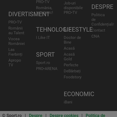
PRO•TV
Job-uri
DESPRE
România,
disponibile
te iubesc!
PRO•TV
DIVERTISMENT
Politica
de
PRO•TV
Confidențialita
Românii
TEHNOLOGIE
LIFESTYLE
Contact
au Talent
CNA
I Like IT
Doctor de
Vocea
Bine
României
Acasă
Las
SPORT
Fierbinți
Acasă
Gold
Apropo
Sport.ro
TV
Perfecte
PRO•ARENA
DeBărbați
Foodstory
ECONOMIC
iBani
© Sport.ro |
Despre
|
Despre cookies
|
Politica de