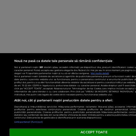
Nouă ne pasă ca datele tale personale să rămână confidențiale
Noi și partenerii noștri
201
stocăm și/sau accesăm informații pe dispozitivul dvs., precum identificatorii cookie 
caracter personal. Puteți accepta sau gestiona alegerile dvs. făcând clic mai jos sau în orice moment, pe pagina cu 
alegeri vor fi raportate partenerilor noștri și nu vă vor afecta navigarea.
Mai multe detalii
Noi si partenerii nostri (retelele de socializare si agentiile de publicitate partenere, precum si furnizorii nostri de
date pentru a permite website-ului sa functioneze, pentru a personaliza continutul si anunturile publicitare afis
profilul dvs., pentru a va oferi functionalitati aferente retelelor de socializare si pentru a analiza traficul pe websit
de art. 15-22 din GDPR in legatura cu prelucrarea datelor cu caracter personal. Aceste drepturi pot fi exercitat
click pe “ACCEPT TOATE”, acceptati folosirea tuturor Tehnologiilor de tip Cookie, care implica inclusiv acceptul d
informatiilor de catre Vendor-ii cu care colaboram. Prin click pe “VREAU SA MODIFIC SETARILE INDIVIDUAL” p
individual, mai putin cele legate de cookie strict necesare pentru functionarea website-ului.
Atât noi, cât și partenerii noștri prelucrăm datele pentru a oferi:
Dezvoltarea și îmbunătățirea serviciilor. Măsurarea performanței reclamelor. Stocarea și/sau accesarea informații
profilurilor pentru selectarea conținutului personalizat. Crearea profilurilor de conținut personalizat. Utiliz
publicității personalizate. Crearea profilurilor pentru publicitate personalizată. Măsurarea performanței conțin
statistici sau combinații de date din surse diferite. Utilizarea de date limitate pentru a selecta publicitatea. Utiliz
conținutul. Date precise de geolocație și identificarea prin scanarea dispozitivului.
Listă parteneri (furnizori)
ACCEPT TOATE