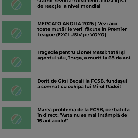
stârnit revoltă! Ucrainenii acuză lipsă
de reacție la nivel mondial
MERCATO ANGLIA 2026 | Vezi aici
toate mutările verii făcute în Premier
League (EXCLUSIV pe VOYO)
Tragedie pentru Lionel Messi: tatăl și
agentul său, Jorge, a murit la 68 de ani
Dorit de Gigi Becali la FCSB, fundașul
a semnat cu echipa lui Mirel Rădoi!
Marea problemă de la FCSB, dezbătută
în direct: ”Asta nu se mai întâmplă de
15 ani acolo!”