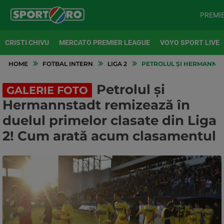
PREMI
CRISTI CHIVU
MERCATO PREMIER LEAGUE
VOYO SPORT LIVE
HOME
FOTBAL INTERN
LIGA 2
PETROLUL ȘI HERMANNSTA
Petrolul și
GALERIE FOTO
Hermannstadt remizează în
duelul primelor clasate din Liga
2! Cum arată acum clasamentul