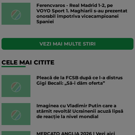
Ferencvaros - Real Madrid 1-2, pe
VOYO Sport 1. Maghiarii s-au prezentat
onorabil împotriva vicecampioanei
Spaniei
VEZI MAI MULTE STIRI
CELE MAI CITITE
Pleacă de la FCSB după ce l-a distrus
Gigi Becali: „Să-i dăm oferta”
Imaginea cu Vladimir Putin care a
stârnit revoltă! Ucrainenii acuză lipsă
de reacție la nivel mondial
MERCATO ANGLIA 2026 | Vezi aici