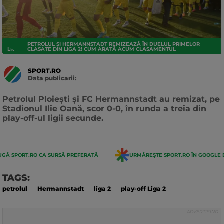
PETROLUL ȘI HERMANNSTADT REMIZEAZĂ ÎN DUELUL PRIMELOR
LIGA 2
CLASATE DIN LIGA 2! CUM ARATĂ ACUM CLASAMENTUL
SPORT.RO
Data publicarii:
Data
actualizarii:
Petrolul Ploiești și FC Hermannstadt au remizat, pe
Stadionul Ilie Oană, scor 0-0, în runda a treia din
play-off-ul ligii secunde.
GĂ SPORT.RO CA SURSĂ PREFERATĂ
URMĂREȘTE SPORT.RO ÎN GOOGLE 
TAGS:
petrolul
Hermannstadt
liga 2
play-off Liga 2