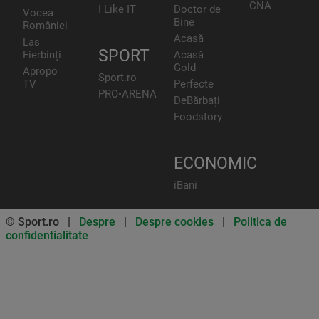
CNA
I Like IT
Doctor de
Vocea
Bine
României
Acasă
Las
SPORT
Fierbinți
Acasă
Gold
Apropo
Sport.ro
TV
Perfecte
PRO•ARENA
DeBărbați
Foodstory
ECONOMIC
iBani
© Sport.ro |
Despre
|
Despre cookies
|
Politica de
confidentialitate
Don’t miss out on our news and
updates! Enable push
notifications