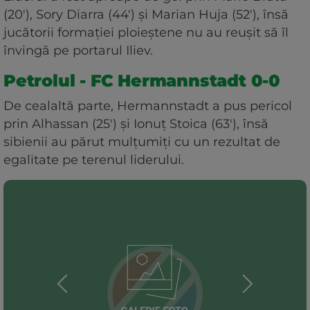
(20'), Sory Diarra (44') și Marian Huja (52'), însă
jucătorii formației ploieștene nu au reușit să îl
învingă pe portarul Iliev.
Petrolul - FC Hermannstadt 0-0
De cealaltă parte, Hermannstadt a pus pericol
prin Alhassan (25') și Ionuț Stoica (63'), însă
sibienii au părut mulțumiți cu un rezultat de
egalitate pe terenul liderului.