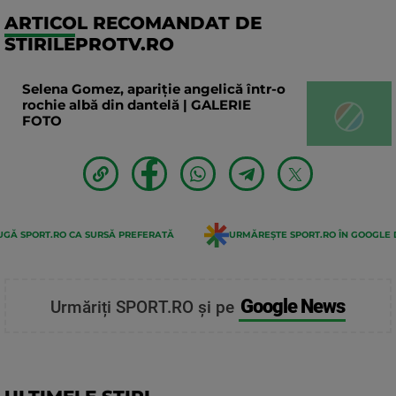
ARTICOL RECOMANDAT DE
STIRILEPROTV.RO
Selena Gomez, apariție angelică într-o
rochie albă din dantelă | GALERIE
FOTO
GĂ SPORT.RO CA SURSĂ PREFERATĂ
URMĂREȘTE SPORT.RO ÎN GOOGLE 
Google News
Urmăriți SPORT.RO și pe