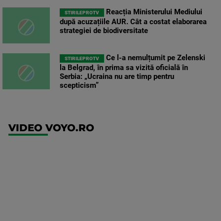
Reacția Ministerului Mediului
STIRILEPROTV
după acuzațiile AUR. Cât a costat elaborarea
strategiei de biodiversitate
Ce l-a nemulțumit pe Zelenski
STIRILEPROTV
la Belgrad, în prima sa vizită oficială în
Serbia: „Ucraina nu are timp pentru
scepticism”
VIDEO VOYO.RO
UFC
(RO)
UFC