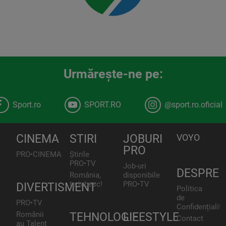
Urmăreşte-ne pe:
Sport.ro
SPORT.RO
@sport.ro.oficial
CINEMA
STIRI
JOBURI
VOYO
PRO
PRO•CINEMA
Știrile
PRO•TV
Job-uri
DESPRE
România,
disponibile
te iubesc!
PRO•TV
DIVERTISMENT
Politica
de
PRO•TV
Confidențialita
Românii
TEHNOLOGIE
LIFESTYLE
Contact
au Talent