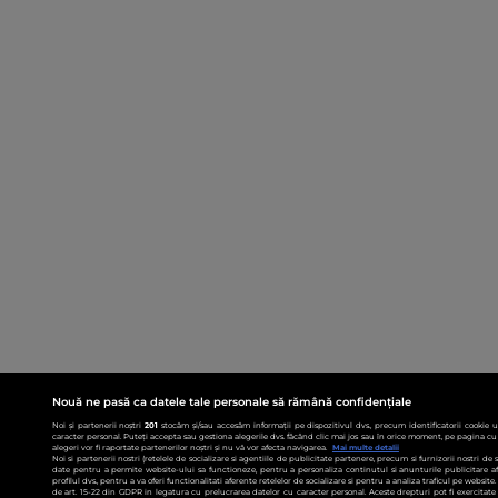
Nouă ne pasă ca datele tale personale să rămână confidențiale
Noi și partenerii noștri
201
stocăm și/sau accesăm informații pe dispozitivul dvs., precum identificatorii cookie 
caracter personal. Puteți accepta sau gestiona alegerile dvs. făcând clic mai jos sau în orice moment, pe pagina cu 
alegeri vor fi raportate partenerilor noștri și nu vă vor afecta navigarea.
Mai multe detalii
Noi si partenerii nostri (retelele de socializare si agentiile de publicitate partenere, precum si furnizorii nostri de
date pentru a permite website-ului sa functioneze, pentru a personaliza continutul si anunturile publicitare afis
profilul dvs., pentru a va oferi functionalitati aferente retelelor de socializare si pentru a analiza traficul pe websit
de art. 15-22 din GDPR in legatura cu prelucrarea datelor cu caracter personal. Aceste drepturi pot fi exercitat