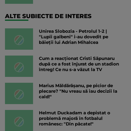
ALTE SUBIECTE DE INTERES
Unirea Slobozia - Petrolul 1-2 |
"Lupii galbeni" i-au dovedit pe
băieții lui Adrian Mihalcea
Cum a reacționat Cristi Săpunaru
după ce a fost înjurat de un stadion
întreg! Ce nu s-a văzut la TV
Marius Măldărășanu, pe picior de
plecare? "Nu vreau să iau decizii la
cald!"
Helmut Duckadam a depistat o
problemă majoră în fotbalul
românesc: "Din păcate!"