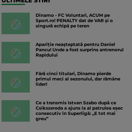
ULTIMELE STIRI
Dinamo - FC Voluntari, ACUM pe
Sport.ro! PENALTY dat de VAR și o
singură echipă pe teren
Apariție neașteptată pentru Daniel
Pancu! Unde a fost surprins antrenorul
Rapidului
Fără cinci titulari, Dinamo pierde
primul meci al sezonului, dar rămâne
lider!
Ce a transmis Istvan Szabo după ce
Csikszereda a ajuns la al patrulea eșec
consecutiv în Superligă: „E tot mai
greu”