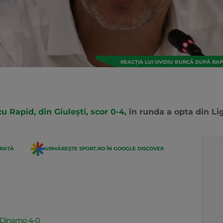
REACȚIA LUI OVIDIU BURCĂ DUPĂ RAPI
u Rapid, din Giulești, scor 0-4
, în runda a opta din Lig
ERATĂ
URMĂREȘTE SPORT.RO ÎN GOOGLE DISCOVER
- Dinamo 4-0