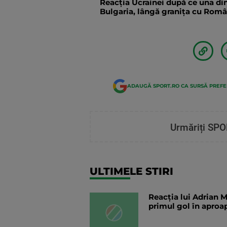
Reacția Ucrainei după ce una din
Bulgaria, lângă granița cu Român
ADAUGĂ SPORT.RO CA SURSĂ PREF
Urmăriți SPO
ULTIMELE STIRI
Reacția lui Adrian M
primul gol în aproap