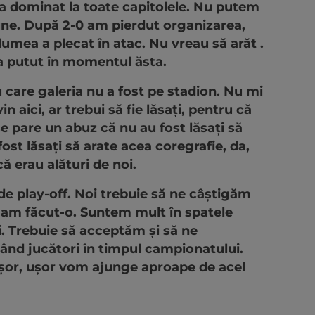
-a dominat la toate capitolele. Nu putem
une. După 2-0 am pierdut organizarea,
umea a plecat în atac. Nu vreau să arăt .
s-a putut în momentul ăsta.
 care galeria nu a fost pe stadion. Nu mi
in aici, ar trebui să fie lăsați, pentru că
se pare un abuz că nu au fost lăsați să
fost lăsați să arate acea coregrafie, da,
ă erau alături de noi.
e play-off. Noi trebuie să ne câștigăm
 am făcut-o. Suntem mult în spatele
i. Trebuie să acceptăm și să ne
nd jucători în timpul campionatului.
ușor, ușor vom ajunge aproape de acel