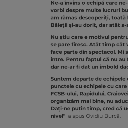
Ne-a învins o echipă care ne
vorbi despre multe lucruri b
am rămas descoperiți, toată l
Băieții și-au dorit, dar atât 
Nu știu care e motivul pentru
se pare firesc. Atât timp cât v
face parte din spectacol. Mi 
intre. Pentru faptul că nu au 
dar ne-ar fi dat un imbold dac
Suntem departe de echipele d
punctele cu echipele cu care
FCSB-ului, Rapidului, Craiove
organizăm mai bine, nu aducâ
Dați-ne puțin timp, cred că 
nivel"
, a spus Ovidiu Burcă.