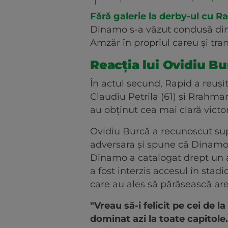
Fără galerie la derby-ul cu R
Dinamo s-a văzut condusă din
Amzăr în propriul careu și tr
Reacția lui Ovidiu B
În actul secund, Rapid a reuși
Claudiu Petrila (61) și Rrahma
au obținut cea mai clară victo
Ovidiu Burcă a recunoscut supe
adversara și spune că Dinamo 
Dinamo a catalogat drept un ab
a fost interzis accesul în sta
care au ales să părăsească ar
"Vreau să-i felicit pe cei de 
dominat azi la toate capitole.