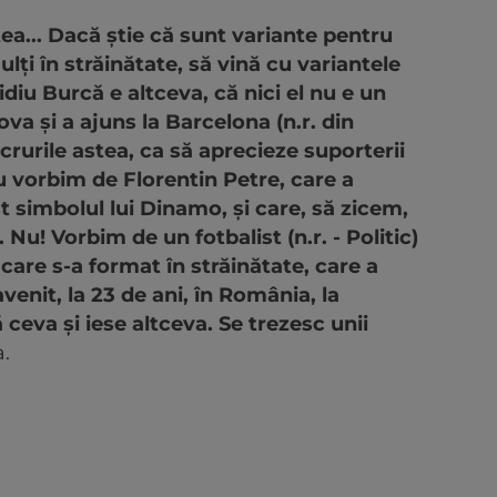
ea... Dacă ştie că sunt variante pentru
ulţi în străinătate, să vină cu variantele
diu Burcă e altceva, că nici el nu e un
ova şi a ajuns la Barcelona (n.r. din
crurile astea, ca să aprecieze suporterii
u vorbim de Florentin Petre, care a
t simbolul lui Dinamo, şi care, să zicem,
Nu! Vorbim de un fotbalist (n.r. - Politic)
 care s-a format în străinătate, care a
avenit, la 23 de ani, în România, la
eva şi iese altceva. Se trezesc unii
a.