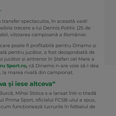
“
transfer spectaculos, în această vară!
ibila trecere a lui Dennis Politic (25 de
obabil, viitoarea campioană a României.
 care poate fi profitabilă pentru Dinamo și
ală pentru jucător, a fost dezaprobată de
l jucător și antrenor în Ștefan cel Mare a
tru Sport.ro
,
că Dinamo n-are voie să-l dea
1, la marea rivală din campionat.
va și iese altceva“
Burcă, Mihai Stoica s-a lansat într-o tiradă
ul Prima Sport, oficialul FCSB-ului a spus,
 cum funcționează lucrurile în fotbalul de