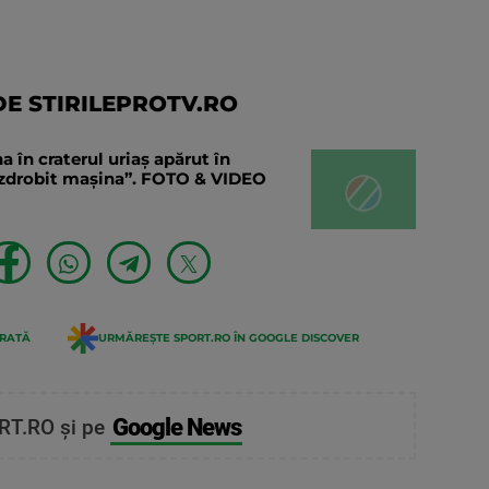
E STIRILEPROTV.RO
în craterul uriaș apărut în
a zdrobit mașina”. FOTO & VIDEO
ERATĂ
URMĂREȘTE SPORT.RO ÎN GOOGLE DISCOVER
Google News
RT.RO și pe