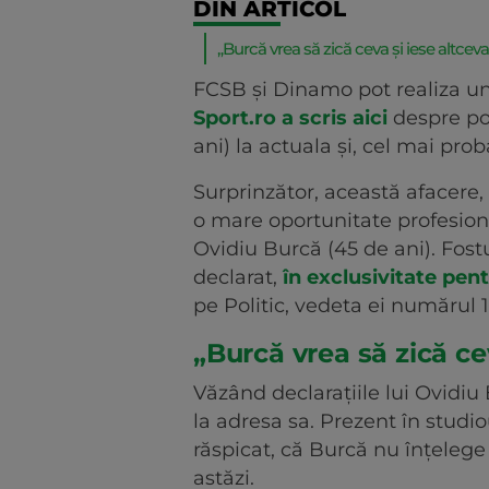
DIN ARTICOL
„Burcă vrea să zică ceva și iese altceva
FCSB și Dinamo pot realiza un 
Sport.ro a scris aici
despre pos
ani) la actuala și, cel mai pr
Surprinzător, această afacere,
o mare oportunitate profesion
Ovidiu Burcă (45 de ani). Fostu
declarat,
în exclusivitate pen
pe Politic, vedeta ei numărul 
„Burcă vrea să zică ce
Văzând declarațiile lui Ovidiu 
la adresa sa. Prezent în studio
răspicat, că Burcă nu înțelege
astăzi.