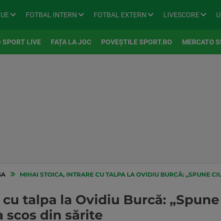
GUE
FOTBAL INTERN
FOTBAL EXTERN
LIVESCORE
U
 SPORT LIVE
FAȚA LA JOC
POVEȘTILE SPORT.RO
MERCATO S
GA
MIHAI STOICA, INTRARE CU TALPA LA OVIDIU BURCĂ: „SPUNE CIUDĂȚENII ȘI NI
e cu talpa la Ovidiu Burcă: „Spune 
a scos din sărite