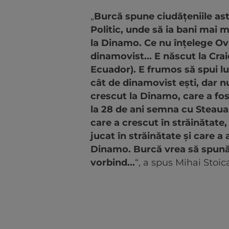
„
Burcă spune ciudăţeniile ast
Politic, unde să ia bani mai m
la Dinamo. Ce nu înţelege Ovi
dinamovist... E născut la Crai
Ecuador). E frumos să spui lu
cât de dinamovist eşti, dar n
crescut la Dinamo, care a fos
la 28 de ani semna cu Steaua. 
care a crescut în străinătate,
jucat în străinătate şi care a 
Dinamo. Burcă vrea să spună c
vorbind...
“, a spus Mihai Stoic