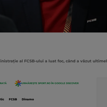
istrație al FCSB-ului a luat foc, când a văzut ultimel
ERATĂ
URMĂREȘTE SPORT.RO ÎN GOOGLE DISCOVER
tic
FCSB
Dinamo