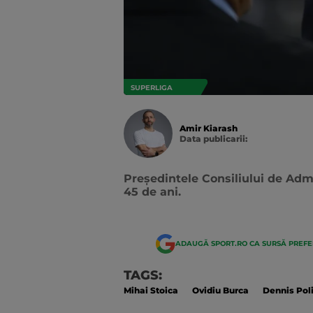
SUPERLIGA
Amir Kiarash
Data publicarii:
Data
actualizarii:
Președintele Consiliului de Admin
45 de ani.
ADAUGĂ SPORT.RO CA SURSĂ PREF
TAGS:
Mihai Stoica
Ovidiu Burca
Dennis Poli