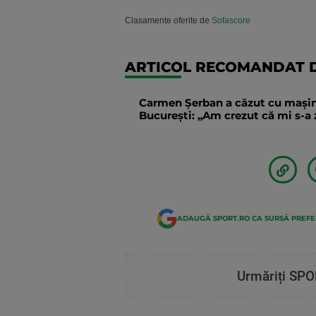
Clasamente oferite de
Sofascore
ARTICOL RECOMANDAT D
Carmen Șerban a căzut cu mașina 
București: „Am crezut că mi s-
ADAUGĂ SPORT.RO CA SURSĂ PREF
Urmăriți SPO