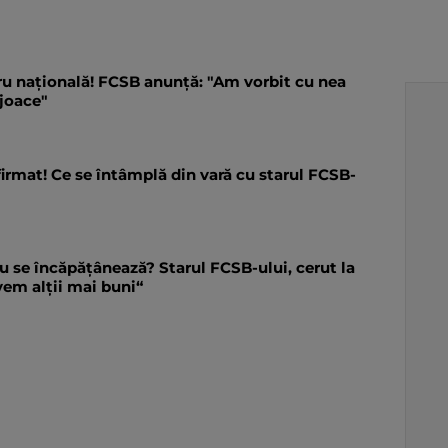
tru națională! FCSB anunță: "Am vorbit cu nea
 joace"
irmat! Ce se întâmplă din vară cu starul FCSB-
 se încăpăţânează? Starul FCSB-ului, cerut la
vem alții mai buni“