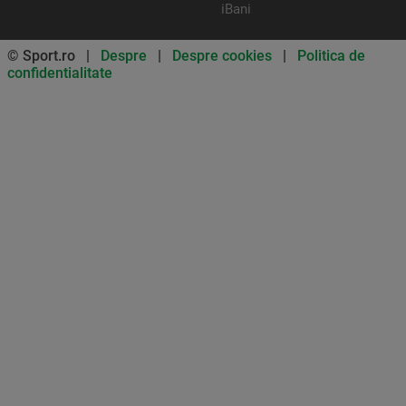
iBani
© Sport.ro |
Despre
|
Despre cookies
|
Politica de
confidentialitate
Don’t miss out on our news and
updates! Enable push
notifications
SUBSCRIBE
NOT NOW
UNSUBSCRIBE