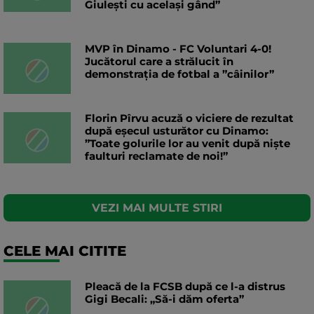
Giulești cu același gând”
MVP în Dinamo - FC Voluntari 4-0!
Jucătorul care a strălucit în
demonstrația de fotbal a ”câinilor”
Florin Pîrvu acuză o viciere de rezultat
după eșecul usturător cu Dinamo:
”Toate golurile lor au venit după niște
faulturi reclamate de noi!”
VEZI MAI MULTE STIRI
CELE MAI CITITE
Pleacă de la FCSB după ce l-a distrus
Gigi Becali: „Să-i dăm oferta”