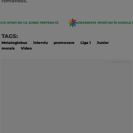
românesc.
GĂ SPORT.RO CA SURSĂ PREFERATĂ
URMĂREȘTE SPORT.RO ÎN GOOGLE 
TAGS:
Metaloglobus
interviu
promovare
Liga 1
Junior
morais
Video