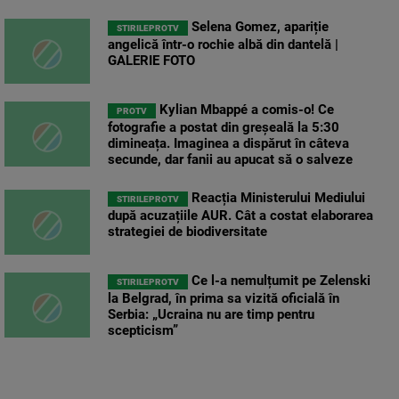
Selena Gomez, apariție
STIRILEPROTV
angelică într-o rochie albă din dantelă |
GALERIE FOTO
Kylian Mbappé a comis-o! Ce
PROTV
fotografie a postat din greșeală la 5:30
dimineața. Imaginea a dispărut în câteva
secunde, dar fanii au apucat să o salveze
Reacția Ministerului Mediului
STIRILEPROTV
după acuzațiile AUR. Cât a costat elaborarea
strategiei de biodiversitate
Ce l-a nemulțumit pe Zelenski
STIRILEPROTV
la Belgrad, în prima sa vizită oficială în
Serbia: „Ucraina nu are timp pentru
scepticism”