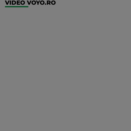
VIDEO VOYO.RO
UFC
(RO)
UFC
Fight
Night:
Gamrot
vs
Salkilld
Mai multe
UFC
detalii