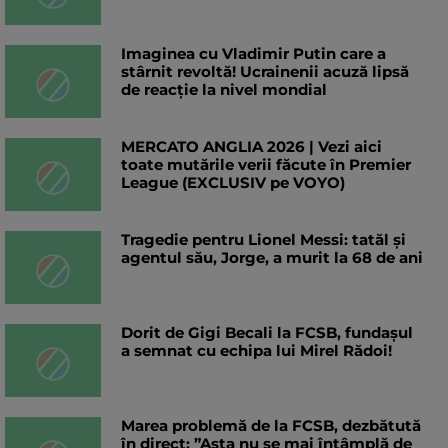
Imaginea cu Vladimir Putin care a
stârnit revoltă! Ucrainenii acuză lipsă
de reacție la nivel mondial
MERCATO ANGLIA 2026 | Vezi aici
toate mutările verii făcute în Premier
League (EXCLUSIV pe VOYO)
Tragedie pentru Lionel Messi: tatăl și
agentul său, Jorge, a murit la 68 de ani
Dorit de Gigi Becali la FCSB, fundașul
a semnat cu echipa lui Mirel Rădoi!
Marea problemă de la FCSB, dezbătută
în direct: ”Asta nu se mai întâmplă de