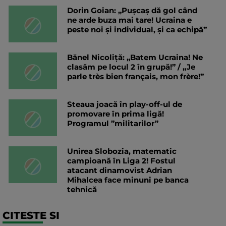
Dorin Goian: „Pușcaș dă gol când
ne arde buza mai tare! Ucraina e
peste noi și individual, și ca echipă”
Bănel Nicoliță: „Batem Ucraina! Ne
clasăm pe locul 2 în grupă!” / „Je
parle très bien français, mon frère!”
Steaua joacă în play-off-ul de
promovare în prima ligă!
Programul ”militarilor”
Unirea Slobozia, matematic
campioană în Liga 2! Fostul
atacant dinamovist Adrian
Mihalcea face minuni pe banca
tehnică
CITESTE SI