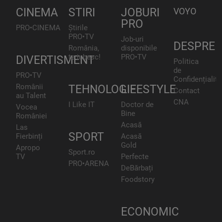
CINEMA
STIRI
JOBURI
VOYO
PRO
PRO•CINEMA
Știrile
PRO•TV
Job-uri
DESPRE
România,
disponibile
te iubesc!
PRO•TV
DIVERTISMENT
Politica
de
PRO•TV
Confidențialita
Românii
TEHNOLOGIE
LIFESTYLE
Contact
au Talent
CNA
I Like IT
Doctor de
Vocea
Bine
României
Acasă
Las
SPORT
Fierbinți
Acasă
Gold
Apropo
Sport.ro
TV
Perfecte
PRO•ARENA
DeBărbați
Foodstory
ECONOMIC