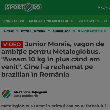
PREMI
CRISTI CHIVU
MERCATO PREMIER LEAGUE
VOYO SPORT LIVE
HOME
FOTBAL INTERN
SUPERLIGA
JUNIOR MORAIS, VAG
Junior Morais, vagon de
VIDEO
ambiție pentru Metaloglobus.
"Aveam 10 kg în plus când am
venit". Cine l-a rechemat pe
brazilian în România
Alexandru Hațieganu
Data publicarii:
Data
actualizarii:
Metaloglobus a urcat în primul eșalon al fotbalului