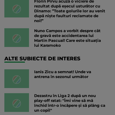
Florin Pîrvu acuză o viciere de
rezultat după eșecul usturător cu
Dinamo: ”Toate golurile lor au venit
după niște faulturi reclamate de
noi!”
Nuno Campos a vorbit despre cât
de gravă este accidentarea lui
Martin Pascual! Care este situația
lui Karamoko
ALTE SUBIECTE DE INTERES
Ianis Zicu a semnat! Unde va
antrena în sezonul următor
Dezastru în Liga 2 după un nou
play-off ratat: "Îmi vine să mă
închid într-o încăpere și să plâng ca
un copil"