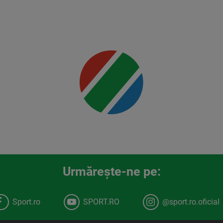
Jr.
Mai multe
detalii
00:00
Urmăreşte-ne pe:
Sport.ro
SPORT.RO
@sport.ro.oficial