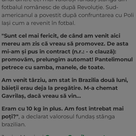
fotbalul românesc de după Revoluție. Sud-
americanul a povestit după confruntarea cu Poli
Iași cum a revenit în fotbal.
"Sunt cel mai fericit, de când am venit aici
mereu am zis că vreau să promovez. De asta
mi-am și pus în contract (n.r.: - o clauză):
promovăm, prelungim automat! Pantelimonul
petrece cu samba, manele, de toate.
Am venit târziu, am stat în Brazilia două luni,
băieții erau deja la pregătire. M-a chemat
Gavrilaș, dacă vreau să vin...
Eram cu 10 kg în plus. Am fost întrebat mai
poți?"
, a declarat valorosul fundaș stânga
brazilian.