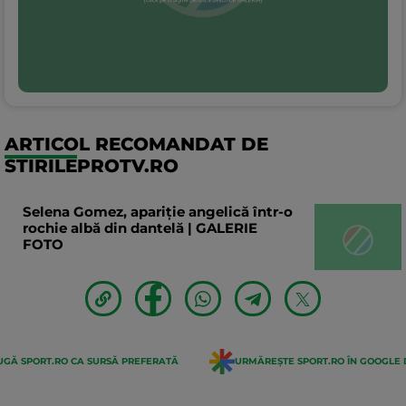
ARTICOL RECOMANDAT DE
STIRILEPROTV.RO
Selena Gomez, apariție angelică într-o
rochie albă din dantelă | GALERIE
FOTO
GĂ SPORT.RO CA SURSĂ PREFERATĂ
URMĂREȘTE SPORT.RO ÎN GOOGLE 