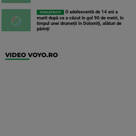
O adolescentă de 14 ani a
STIRILEPROTV
murit după ce a căzut în gol 90 de metri, în
timpul unei drumeții în Dolomiți, alături de
părinți
VIDEO VOYO.RO
UFC
(RO)
UFC
Fight
Night:
Gamrot