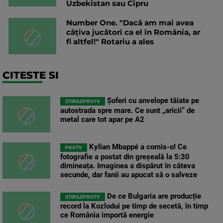
Uzbekistan sau Cipru
Number One. "Dacă am mai avea
câțiva jucători ca el în România, ar
fi altfel!" Rotariu a ales
CITESTE SI
Șoferi cu anvelope tăiate pe
STIRILEPROTV
autostrada spre mare. Ce sunt „aricii” de
metal care tot apar pe A2
Kylian Mbappé a comis-o! Ce
PROTV
fotografie a postat din greșeală la 5:30
dimineața. Imaginea a dispărut în câteva
secunde, dar fanii au apucat să o salveze
De ce Bulgaria are producție
STIRILEPROTV
record la Kozlodui pe timp de secetă, în timp
ce România importă energie