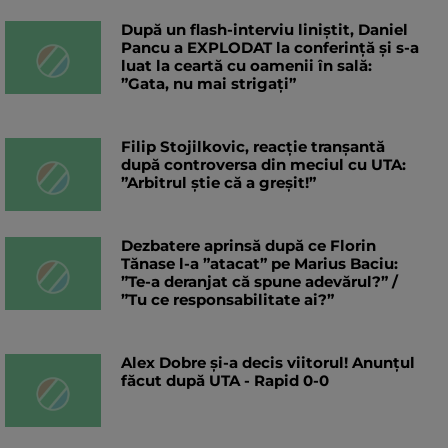
După un flash-interviu liniștit, Daniel
Pancu a EXPLODAT la conferință și s-a
luat la ceartă cu oamenii în sală:
”Gata, nu mai strigați”
Filip Stojilkovic, reacție tranșantă
după controversa din meciul cu UTA:
”Arbitrul știe că a greșit!”
Dezbatere aprinsă după ce Florin
Tănase l-a ”atacat” pe Marius Baciu:
”Te-a deranjat că spune adevărul?” /
”Tu ce responsabilitate ai?”
Alex Dobre și-a decis viitorul! Anunțul
făcut după UTA - Rapid 0-0