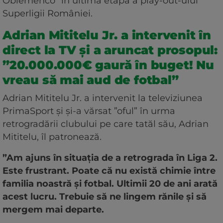
Oblemenco” în ultima etapă a play-out-ului
Superligii României.
Adrian Mititelu Jr. a intervenit în
direct la TV și a aruncat prosopul:
”20.000.000€ gaură în buget! Nu
vreau să mai aud de fotbal”
Adrian Mititelu Jr. a intervenit la televiziunea
PrimaSport și și-a vărsat ”oful” în urma
retrogradării clubului pe care tatăl său, Adrian
Mititelu, îl patronează.
”Am ajuns în situația de a retrograda în Liga 2.
Este frustrant. Poate că nu există chimie între
familia noastră și fotbal. Ultimii 20 de ani arată
acest lucru. Trebuie să ne lingem rănile și să
mergem mai departe.