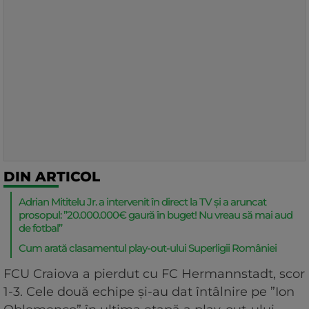
DIN ARTICOL
Adrian Mititelu Jr. a intervenit în direct la TV și a aruncat
prosopul: ”20.000.000€ gaură în buget! Nu vreau să mai aud
de fotbal”
Cum arată clasamentul play-out-ului Superligii României
FCU Craiova a pierdut cu FC Hermannstadt, scor
1-3. Cele două echipe și-au dat întâlnire pe ”Ion