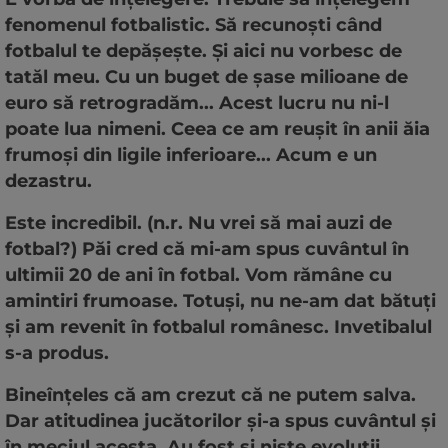
fenomenul fotbalistic. Să recunoști când
fotbalul te depășește. Și aici nu vorbesc de
tatăl meu. Cu un buget de șase milioane de
euro să retrogradăm... Acest lucru nu ni-l
poate lua nimeni. Ceea ce am reușit în anii ăia
frumoși din ligile inferioare... Acum e un
dezastru.
Este incredibil. (n.r. Nu vrei să mai auzi de
fotbal?) Păi cred că mi-am spus cuvântul în
ultimii 20 de ani în fotbal. Vom rămâne cu
amintiri frumoase. Totuși, nu ne-am dat bătuți
și am revenit în fotbalul românesc. Invetibalul
s-a produs.
Bineînțeles că am crezut că ne putem salva.
Dar atitudinea jucătorilor și-a spus cuvântul și
în meciul acesta. Au fost și niște evoluții