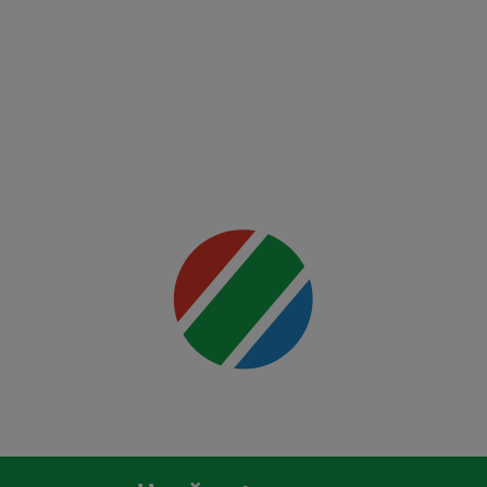
Night:
Du
Plessis
vs
Usman
Mai multe
detalii
00:00