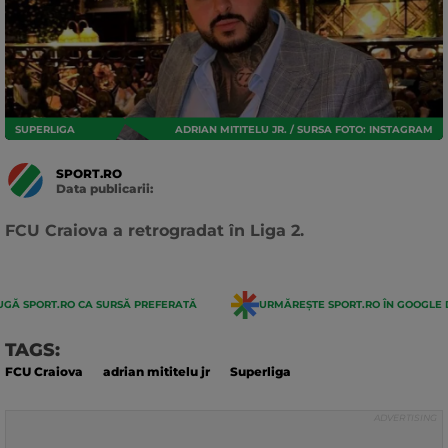
SUPERLIGA
ADRIAN MITITELU JR. / SURSA FOTO: INSTAGRAM
SPORT.RO
Data publicarii:
Data
actualizarii:
FCU Craiova a retrogradat în Liga 2.
GĂ SPORT.RO CA SURSĂ PREFERATĂ
URMĂREȘTE SPORT.RO ÎN GOOGLE 
TAGS:
FCU Craiova
adrian mititelu jr
Superliga