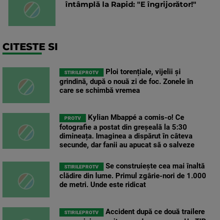
întâmplă la Rapid: "E îngrijorător!"
CITESTE SI
Ploi torențiale, vijelii și
STIRILEPROTV
grindină, după o nouă zi de foc. Zonele în
care se schimbă vremea
Kylian Mbappé a comis-o! Ce
PROTV
fotografie a postat din greșeală la 5:30
dimineața. Imaginea a dispărut în câteva
secunde, dar fanii au apucat să o salveze
Se construiește cea mai înaltă
STIRILEPROTV
clădire din lume. Primul zgârie-nori de 1.000
de metri. Unde este ridicat
Accident după ce două trailere
STIRILEPROTV