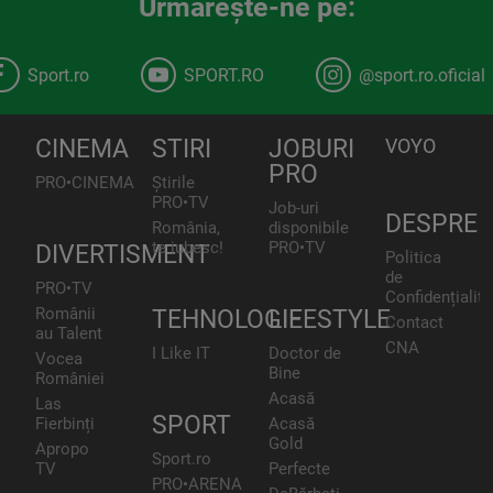
Urmăreşte-ne pe:
Sport.ro
SPORT.RO
@sport.ro.oficial
CINEMA
STIRI
JOBURI
VOYO
PRO
PRO•CINEMA
Știrile
PRO•TV
Job-uri
DESPRE
România,
disponibile
te iubesc!
PRO•TV
DIVERTISMENT
Politica
de
PRO•TV
Confidențialita
Românii
TEHNOLOGIE
LIFESTYLE
Contact
au Talent
CNA
I Like IT
Doctor de
Vocea
Bine
României
Acasă
Las
SPORT
Fierbinți
Acasă
Gold
Apropo
Sport.ro
TV
Perfecte
PRO•ARENA