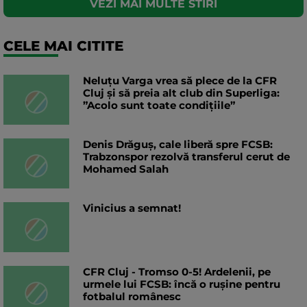
VEZI MAI MULTE STIRI
CELE MAI CITITE
Neluțu Varga vrea să plece de la CFR
Cluj și să preia alt club din Superliga:
”Acolo sunt toate condițiile”
Denis Drăguș, cale liberă spre FCSB:
Trabzonspor rezolvă transferul cerut de
Mohamed Salah
Vinicius a semnat!
CFR Cluj - Tromso 0-5! Ardelenii, pe
urmele lui FCSB: încă o rușine pentru
fotbalul românesc