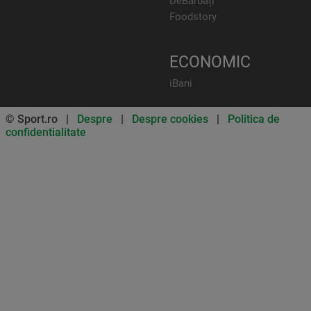
DeBărbați
Foodstory
ECONOMIC
iBani
© Sport.ro |
Despre
|
Despre cookies
|
Politica de
confidentialitate
Don’t miss out on our news and
updates! Enable push
notifications
SUBSCRIBE
NOT NOW
UNSUBSCRIBE