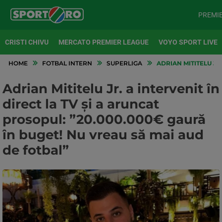
PREMI
CRISTI CHIVU
MERCATO PREMIER LEAGUE
VOYO SPORT LIVE
HOME
FOTBAL INTERN
SUPERLIGA
ADRIAN MITITELU JR.
Adrian Mititelu Jr. a intervenit în
direct la TV și a aruncat
prosopul: ”20.000.000€ gaură
în buget! Nu vreau să mai aud
de fotbal”