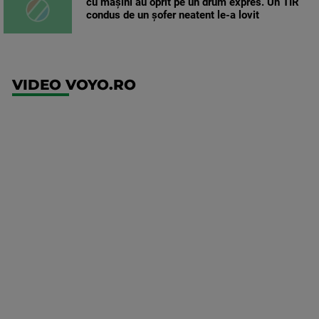
cu mașini au oprit pe un drum expres. Un TIR
condus de un șofer neatent le-a lovit
VIDEO VOYO.RO
UEFA
Europa
Conference
League
Ajax -
Shelbourne
Mai multe
detalii