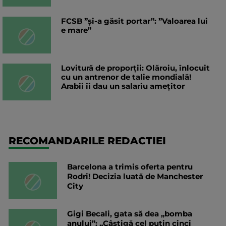
FCSB ”și-a găsit portar”: ”Valoarea lui
e mare”
Lovitură de proporții: Olăroiu, înlocuit
cu un antrenor de talie mondială!
Arabii îi dau un salariu amețitor
RECOMANDARILE REDACTIEI
Barcelona a trimis oferta pentru
Rodri! Decizia luată de Manchester
City
Gigi Becali, gata să dea „bomba
anului”: „Câștigă cel puțin cinci