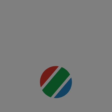
Fight
Night:
Ankalaev
vs
Rountree
Jr.
Mai multe
detalii
00:00