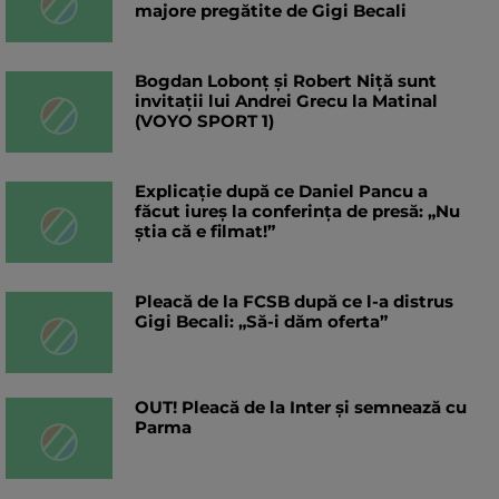
majore pregătite de Gigi Becali
Bogdan Lobonț și Robert Niță sunt
invitații lui Andrei Grecu la Matinal
(VOYO SPORT 1)
Explicație după ce Daniel Pancu a
făcut iureș la conferința de presă: „Nu
știa că e filmat!”
Pleacă de la FCSB după ce l-a distrus
Gigi Becali: „Să-i dăm oferta”
OUT! Pleacă de la Inter și semnează cu
Parma