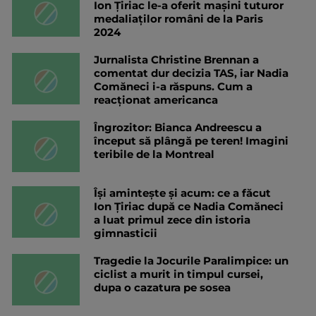
Ion Țiriac le-a oferit mașini tuturor
medaliaților români de la Paris
2024
Jurnalista Christine Brennan a
comentat dur decizia TAS, iar Nadia
Comăneci i-a răspuns. Cum a
reacționat americanca
Îngrozitor: Bianca Andreescu a
început să plângă pe teren! Imagini
teribile de la Montreal
Își amintește și acum: ce a făcut
Ion Țiriac după ce Nadia Comăneci
a luat primul zece din istoria
gimnasticii
Tragedie la Jocurile Paralimpice: un
ciclist a murit in timpul cursei,
dupa o cazatura pe sosea