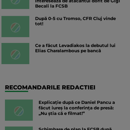
interesează de atacantul dorit de Gigi
Becali la FCSB
După 0-5 cu Tromso, CFR Cluj vinde
tot!
Ce a făcut Levadiakos la debutul lui
Elias Charalambous pe bancă
RECOMANDARILE REDACTIEI
Explicație după ce Daniel Pancu a
făcut iureș la conferința de presă:
„Nu știa că e filmat!”
Schimbare de plan la FCSB după