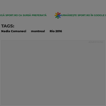
GĂ SPORT.RO CA SURSĂ PREFERATĂ
URMĂREȘTE SPORT.RO ÎN GOOGLE 
TAGS:
Nadia Comaneci
montreal
Rio 2016