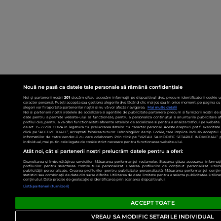
Nouă ne pasă ca datele tale personale să rămână confidențiale
Noi și partenerii noștri
201
stocăm și/sau accesăm informații pe dispozitivul dvs., precum identificatorii cookie 
caracter personal. Puteți accepta sau gestiona alegerile dvs. făcând clic mai jos sau în orice moment, pe pagina cu 
alegeri vor fi raportate partenerilor noștri și nu vă vor afecta navigarea.
Mai multe detalii
Noi si partenerii nostri (retelele de socializare si agentiile de publicitate partenere, precum si furnizorii nostri de
date pentru a permite website-ului sa functioneze, pentru a personaliza continutul si anunturile publicitare afis
profilul dvs., pentru a va oferi functionalitati aferente retelelor de socializare si pentru a analiza traficul pe websit
de art. 15-22 din GDPR in legatura cu prelucrarea datelor cu caracter personal. Aceste drepturi pot fi exercitat
click pe “ACCEPT TOATE”, acceptati folosirea tuturor Tehnologiilor de tip Cookie, care implica inclusiv acceptul d
informatiilor de catre Vendor-ii cu care colaboram. Prin click pe “VREAU SA MODIFIC SETARILE INDIVIDUAL” p
individual, mai putin cele legate de cookie strict necesare pentru functionarea website-ului.
Atât noi, cât și partenerii noștri prelucrăm datele pentru a oferi:
Dezvoltarea și îmbunătățirea serviciilor. Măsurarea performanței reclamelor. Stocarea și/sau accesarea informații
profilurilor pentru selectarea conținutului personalizat. Crearea profilurilor de conținut personalizat. Utiliz
publicității personalizate. Crearea profilurilor pentru publicitate personalizată. Măsurarea performanței conțin
statistici sau combinații de date din surse diferite. Utilizarea de date limitate pentru a selecta publicitatea. Utiliz
conținutul. Date precise de geolocație și identificarea prin scanarea dispozitivului.
Listă parteneri (furnizori)
ACCEPT TOATE
VREAU SA MODIFIC SETARILE INDIVIDUAL