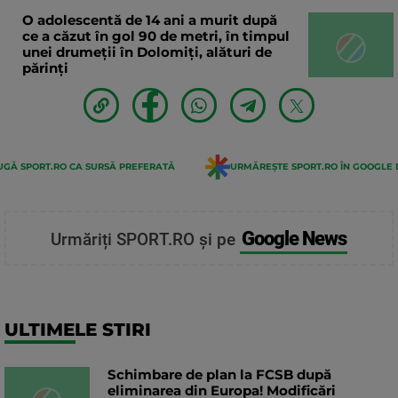
O adolescentă de 14 ani a murit după
ce a căzut în gol 90 de metri, în timpul
unei drumeții în Dolomiți, alături de
părinți
GĂ SPORT.RO CA SURSĂ PREFERATĂ
URMĂREȘTE SPORT.RO ÎN GOOGLE 
Google News
Urmăriți SPORT.RO și pe
ULTIMELE STIRI
Schimbare de plan la FCSB după
eliminarea din Europa! Modificări