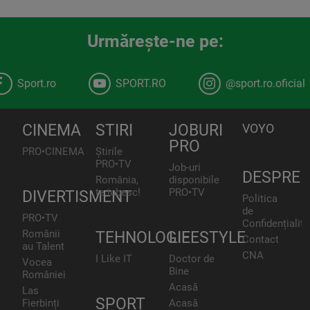
Urmăreşte-ne pe:
Sport.ro
SPORT.RO
@sport.ro.oficial
CINEMA
STIRI
JOBURI
VOYO
PRO
PRO•CINEMA
Știrile
PRO•TV
Job-uri
DESPRE
România,
disponibile
te iubesc!
PRO•TV
DIVERTISMENT
Politica
de
PRO•TV
Confidențialita
Românii
TEHNOLOGIE
LIFESTYLE
Contact
au Talent
CNA
I Like IT
Doctor de
Vocea
Bine
României
Acasă
Las
SPORT
Fierbinți
Acasă