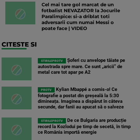
Cel mai tare gol marcat de un
fotbalist NEVAZATOR la Jocurile
Paralimpice: si-a driblat toti
adversarii cum numai Messi o
poate face | VIDEO
CITESTE SI
Șoferi cu anvelope tăiate pe
STIRILEPROTV
autostrada spre mare. Ce sunt „aricii” de
metal care tot apar pe A2
Kylian Mbappé a comis-o! Ce
PROTV
fotografie a postat din greșeală la 5:30
dimineața. Imaginea a dispărut în câteva
secunde, dar fanii au apucat să o salveze
De ce Bulgaria are producție
STIRILEPROTV
record la Kozlodui pe timp de secetă, în timp
ce România importă energie