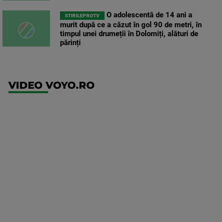
O adolescentă de 14 ani a
STIRILEPROTV
murit după ce a căzut în gol 90 de metri, în
timpul unei drumeții în Dolomiți, alături de
părinți
VIDEO VOYO.RO
UFC
(RO)
UFC
Fight
Night:
Gamrot