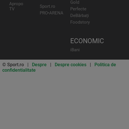
Gold
Apropo
Sport.ro
TV
Perfecte
PRO•ARENA
DeBărbați
Foodstory
ECONOMIC
iBani
© Sport.ro |
Despre
|
Despre cookies
|
Politica de
confidentialitate
Don’t miss out on our news and
updates! Enable push
notifications
SUBSCRIBE
NOT NOW
UNSUBSCRIBE