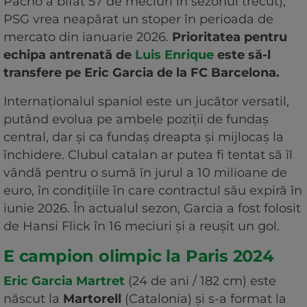
Pacho a bifat 57 de meciuri în sezonul trecut),
PSG vrea neapărat un stoper în perioada de
mercato din ianuarie 2026.
Prioritatea pentru
echipa antrenată de
Luis Enrique
este să-l
transfere pe Eric Garcia de la FC Barcelona.
Internaționalul spaniol este un jucător versatil,
putând evolua pe ambele poziții de fundaș
central, dar și ca fundaș dreapta și mijlocaș la
închidere. Clubul catalan ar putea fi tentat să îl
vândă pentru o sumă în jurul a 10 milioane de
euro, în condițiile în care contractul său expiră în
iunie 2026. În actualul sezon, Garcia a fost folosit
de Hansi Flick în 16 meciuri și a reușit un gol.
E campion olimpic la Paris 2024
Eric Garcia Martret
(24 de ani / 182 cm) este
născut la
Martorell
(Catalonia) și s-a format la