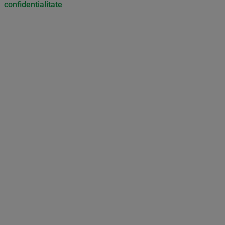
confidentialitate
Don’t miss out on our news and
updates! Enable push
notifications
SUBSCRIBE
NOT NOW
UNSUBSCRIBE