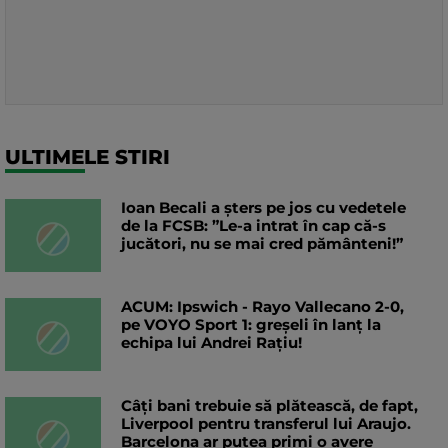
ULTIMELE STIRI
Ioan Becali a șters pe jos cu vedetele
de la FCSB: ”Le-a intrat în cap că-s
jucători, nu se mai cred pământeni!”
ACUM: Ipswich - Rayo Vallecano 2-0,
pe VOYO Sport 1: greșeli în lanț la
echipa lui Andrei Rațiu!
Câți bani trebuie să plătească, de fapt,
Liverpool pentru transferul lui Araujo.
Barcelona ar putea primi o avere