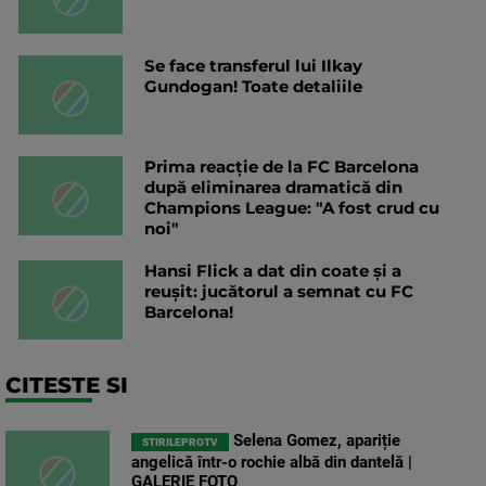
Se face transferul lui Ilkay
Gundogan! Toate detaliile
Prima reacție de la FC Barcelona
după eliminarea dramatică din
Champions League: "A fost crud cu
noi"
Hansi Flick a dat din coate și a
reușit: jucătorul a semnat cu FC
Barcelona!
CITESTE SI
Selena Gomez, apariție
STIRILEPROTV
angelică într-o rochie albă din dantelă |
GALERIE FOTO