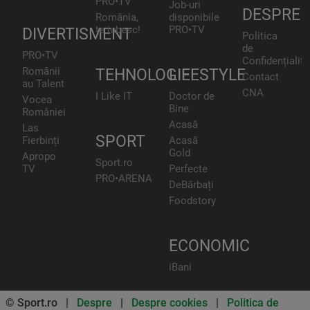
PRO•TV
Job-uri
DESPRE
România,
disponibile
te iubesc!
PRO•TV
DIVERTISMENT
Politica
de
PRO•TV
Confidențialita
Românii
TEHNOLOGIE
LIFESTYLE
Contact
au Talent
CNA
I Like IT
Doctor de
Vocea
Bine
României
Acasă
Las
SPORT
Fierbinți
Acasă
Gold
Apropo
Sport.ro
TV
Perfecte
PRO•ARENA
DeBărbați
Foodstory
ECONOMIC
iBani
© Sport.ro |
Despre
|
Despre cookies
|
Politica de