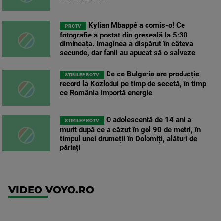
Kylian Mbappé a comis-o! Ce
PROTV
fotografie a postat din greșeală la 5:30
dimineața. Imaginea a dispărut în câteva
secunde, dar fanii au apucat să o salveze
De ce Bulgaria are producție
STIRILEPROTV
record la Kozlodui pe timp de secetă, în timp
ce România importă energie
O adolescentă de 14 ani a
STIRILEPROTV
murit după ce a căzut în gol 90 de metri, în
timpul unei drumeții în Dolomiți, alături de
părinți
VIDEO VOYO.RO