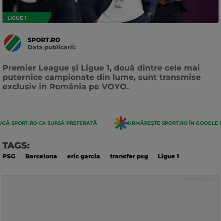
LIGUE 1
SPORT.RO
Data publicarii:
Data
actualizarii:
Premier League și Ligue 1, două dintre cele mai
puternice campionate din lume, sunt transmise
exclusiv în România pe VOYO.
GĂ SPORT.RO CA SURSĂ PREFERATĂ
URMĂREȘTE SPORT.RO ÎN GOOGLE 
TAGS:
PSG
Barcelona
eric garcia
transfer psg
Ligue 1