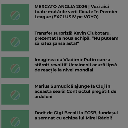
MERCATO ANGLIA 2026 | Vezi aici
toate mutările verii făcute în Premier
League (EXCLUSIV pe VOYO)
Transfer surpriză! Kevin Ciubotaru,
prezentat la noua echipă: ”Nu puteam
să ratez șansa asta!”
Imaginea cu Vladimir Putin care a
stârnit revoltă! Ucrainenii acuză lipsă
de reacție la nivel mondial
Marius Șumudică ajunge la Cluj în
această seară! Contractul pregătit de
ardeleni
Dorit de Gigi Becali la FCSB, fundașul
a semnat cu echipa lui Mirel Rădoi!