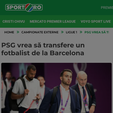
PREMI
CRISTI CHIVU
MERCATO PREMIER LEAGUE
VOYO SPORT LIVE
HOME
CAMPIONATE EXTERNE
LIGUE 1
PSG VREA SĂ TRA
PSG vrea să transfere un
fotbalist de la Barcelona