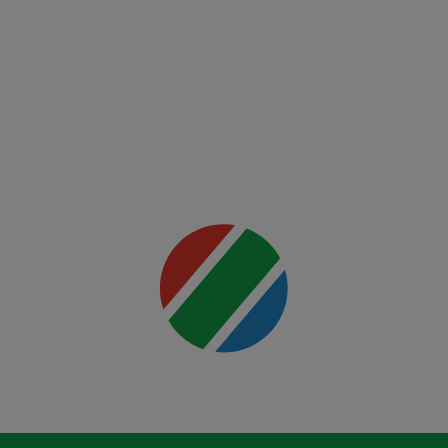
Night:
Du
Plessis
vs
Usman
Mai multe
detalii
00:00