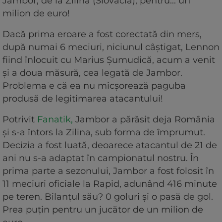
Jambor, de la Zilina (Slovacia), pentru... un
milion de euro!
Dacă prima eroare a fost corectată din mers,
după numai 6 meciuri, niciunul câștigat, Lennon
fiind înlocuit cu Marius Șumudică, acum a venit
și a doua măsură, cea legată de Jambor.
Problema e că ea nu micșorează paguba
produsă de legitimarea atacantului!
Potrivit
Fanatik,
Jambor a părăsit deja România
și s-a întors la Zilina, sub forma de împrumut.
Decizia a fost luată, deoarece atacantul de 21 de
ani nu s-a adaptat în campionatul nostru. În
prima parte a sezonului, Jambor a fost folosit în
11 meciuri oficiale la Rapid, adunând 416 minute
pe teren. Bilanțul său? 0 goluri și o pasă de gol.
Prea puțin pentru un jucător de un milion de