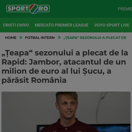
PREMI
CRISTI CHIVU
MERCATO PREMIER LEAGUE
VOYO SPORT LIVE
HOME
FOTBAL INTERN
„ȚEAPA“ SEZONULUI A PLECAT DE LA
„Țeapa“ sezonului a plecat de la
Rapid: Jambor, atacantul de un
milion de euro al lui Șucu, a
părăsit România