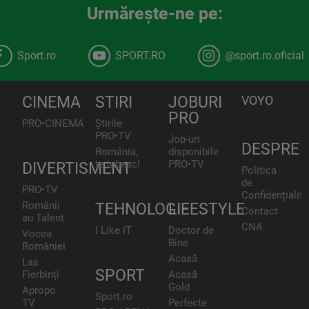
Urmăreşte-ne pe:
Sport.ro
SPORT.RO
@sport.ro.oficial
CINEMA
STIRI
JOBURI
VOYO
PRO
PRO•CINEMA
Știrile
PRO•TV
Job-uri
DESPRE
România,
disponibile
te iubesc!
PRO•TV
DIVERTISMENT
Politica
de
PRO•TV
Confidențialita
Românii
TEHNOLOGIE
LIFESTYLE
Contact
au Talent
CNA
I Like IT
Doctor de
Vocea
Bine
României
Acasă
Las
SPORT
Fierbinți
Acasă
Gold
Apropo
Sport.ro
TV
Perfecte