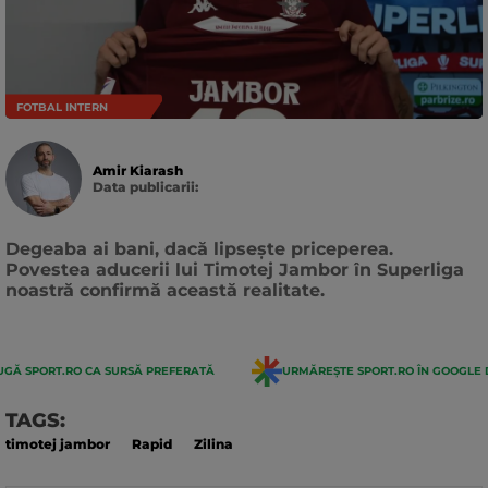
FOTBAL INTERN
Amir Kiarash
Data publicarii:
Data
actualizarii:
Degeaba ai bani, dacă lipsește priceperea.
Povestea aducerii lui Timotej Jambor în Superliga
noastră confirmă această realitate.
GĂ SPORT.RO CA SURSĂ PREFERATĂ
URMĂREȘTE SPORT.RO ÎN GOOGLE 
TAGS:
timotej jambor
Rapid
Zilina