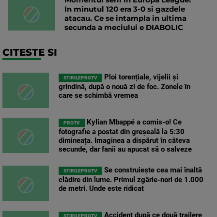
In minutul 120 era 3-0 si gazdele
atacau. Ce se intampla in ultima
secunda a meciului e DIABOLIC
CITESTE SI
Ploi torențiale, vijelii și
STIRILEPROTV
grindină, după o nouă zi de foc. Zonele în
care se schimbă vremea
Kylian Mbappé a comis-o! Ce
PROTV
fotografie a postat din greșeală la 5:30
dimineața. Imaginea a dispărut în câteva
secunde, dar fanii au apucat să o salveze
Se construiește cea mai înaltă
STIRILEPROTV
clădire din lume. Primul zgârie-nori de 1.000
de metri. Unde este ridicat
Accident după ce două trailere
STIRILEPROTV