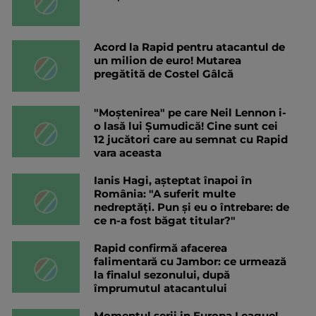
Acord la Rapid pentru atacantul de
un milion de euro! Mutarea
pregătită de Costel Gâlcă
"Moștenirea" pe care Neil Lennon i-
o lasă lui Șumudică! Cine sunt cei
12 jucători care au semnat cu Rapid
vara aceasta
Ianis Hagi, așteptat înapoi în
România: "A suferit multe
nedreptăți. Pun și eu o întrebare: de
ce n-a fost băgat titular?"
Rapid confirmă afacerea
falimentară cu Jambor: ce urmează
la finalul sezonului, după
împrumutul atacantului
Momentul serii in Europa League!