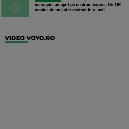
cu mașini au oprit pe un drum expres. Un TIR
condus de un șofer neatent le-a lovit
VIDEO VOYO.RO
UEFA
Europa
Conference
League
Ajax -
Shelbourne
Mai multe