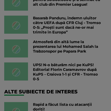
alt club din Premier League!
Basarab Panduru, îndemn uluitor
către UEFA după CFR Cluj - Tromso
0-5: „Proști sunt dacă ne-or mai
trimite în Europa”
Atmosferă din altă lume la
prezentarea lui Mohamed Salah la
Trabzonspor pe Papara Park
UPS! N-o băturăm nici pe KuPS!
Editorial Florin Caramavrov după
KuPS - Craiova 1-1 și CFR - Tromso
0-5
ALTE SUBIECTE DE INTERES
Rapid a făcut lista cu atacanții
doriți!