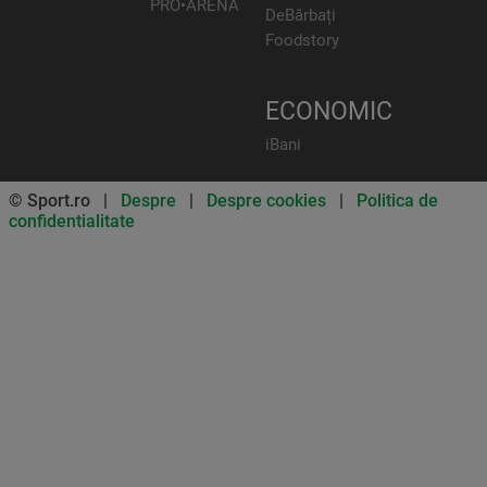
PRO•ARENA
DeBărbați
Foodstory
ECONOMIC
iBani
© Sport.ro |
Despre
|
Despre cookies
|
Politica de
confidentialitate
Don’t miss out on our news and
updates! Enable push
notifications
SUBSCRIBE
NOT NOW
UNSUBSCRIBE