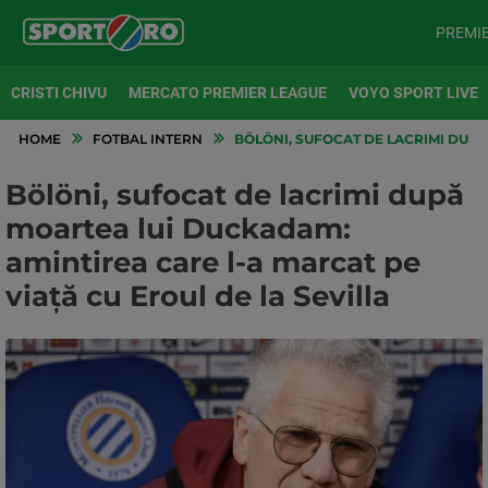
PREMI
CRISTI CHIVU
MERCATO PREMIER LEAGUE
VOYO SPORT LIVE
HOME
FOTBAL INTERN
BÖLÖNI, SUFOCAT DE LACRIMI DUPĂ
Bölöni, sufocat de lacrimi după
moartea lui Duckadam:
amintirea care l-a marcat pe
viață cu Eroul de la Sevilla