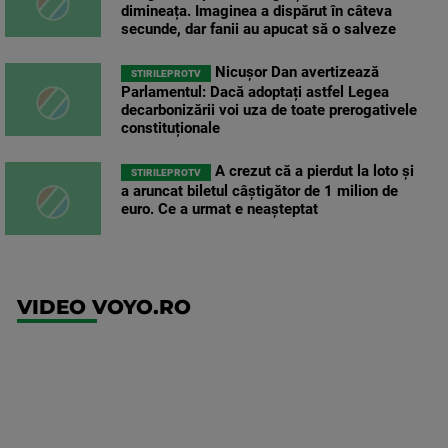
dimineața. Imaginea a dispărut în câteva
secunde, dar fanii au apucat să o salveze
Nicușor Dan avertizează
STIRILEPROTV
Parlamentul: Dacă adoptați astfel Legea
decarbonizării voi uza de toate prerogativele
constituționale
A crezut că a pierdut la loto și
STIRILEPROTV
a aruncat biletul câștigător de 1 milion de
euro. Ce a urmat e neașteptat
VIDEO VOYO.RO
UFC
(EN)