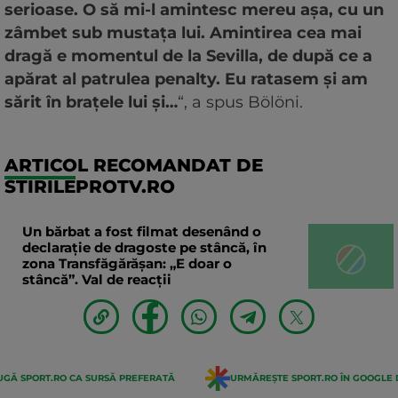
serioase. O să mi-l amintesc mereu așa, cu un
zâmbet sub mustața lui. Amintirea cea mai
dragă e momentul de la Sevilla, de după ce a
apărat al patrulea penalty. Eu ratasem și am
sărit în brațele lui și…
“, a spus Bölöni.
ARTICOL RECOMANDAT DE
STIRILEPROTV.RO
Un bărbat a fost filmat desenând o
declaraţie de dragoste pe stâncă, în
zona Transfăgărăşan: „E doar o
stâncă”. Val de reacții
GĂ SPORT.RO CA SURSĂ PREFERATĂ
URMĂREȘTE SPORT.RO ÎN GOOGLE 