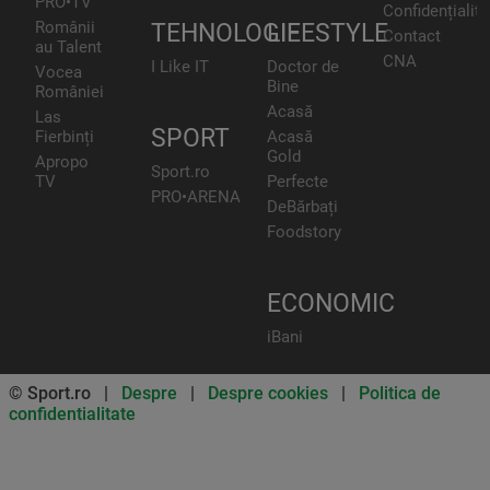
PRO•TV
Confidențialita
Românii
TEHNOLOGIE
LIFESTYLE
Contact
au Talent
CNA
I Like IT
Doctor de
Vocea
Bine
României
Acasă
Las
SPORT
Fierbinți
Acasă
Gold
Apropo
Sport.ro
TV
Perfecte
PRO•ARENA
DeBărbați
Foodstory
ECONOMIC
iBani
© Sport.ro |
Despre
|
Despre cookies
|
Politica de
confidentialitate
Don’t miss out on our news and
updates! Enable push