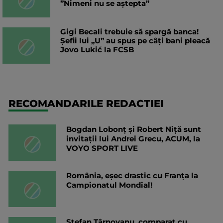
”Nimeni nu se aștepta”
Gigi Becali trebuie să spargă banca!
Șefii lui „U” au spus pe câți bani pleacă
Jovo Lukić la FCSB
RECOMANDARILE REDACTIEI
Bogdan Lobonț și Robert Niță sunt
invitații lui Andrei Grecu, ACUM, la
VOYO SPORT LIVE
România, eșec drastic cu Franța la
Campionatul Mondial!
Ștefan Târnovanu, comparat cu