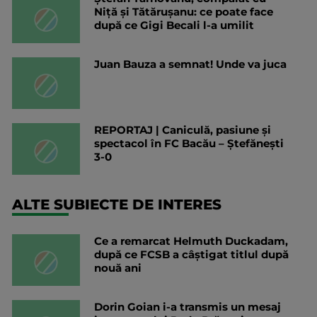
Niță și Tătărușanu: ce poate face
după ce Gigi Becali l-a umilit
Juan Bauza a semnat! Unde va juca
REPORTAJ | Caniculă, pasiune și
spectacol în FC Bacău – Ștefănești
3-0
ALTE SUBIECTE DE INTERES
Ce a remarcat Helmuth Duckadam,
după ce FCSB a câștigat titlul după
nouă ani
Dorin Goian i-a transmis un mesaj