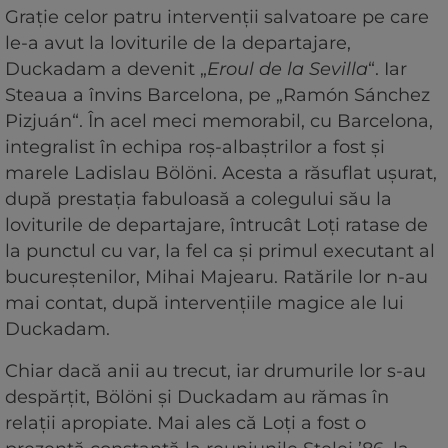
Grație celor patru intervenții salvatoare pe care
le-a avut la loviturile de la departajare,
Duckadam a devenit „
Eroul de la Sevilla
“. Iar
Steaua a învins Barcelona, pe „Ramón Sánchez
Pizjuán“. În acel meci memorabil, cu Barcelona,
integralist în echipa roș-albaștrilor a fost și
marele Ladislau Bölöni. Acesta a răsuflat ușurat,
după prestația fabuloasă a colegului său la
loviturile de departajare, întrucât Loți ratase de
la punctul cu var, la fel ca și primul executant al
bucureștenilor, Mihai Majearu. Ratările lor n-au
mai contat, după intervențiile magice ale lui
Duckadam.
Chiar dacă anii au trecut, iar drumurile lor s-au
despărțit, Bölöni și Duckadam au rămas în
relații apropiate. Mai ales că Loți a fost o