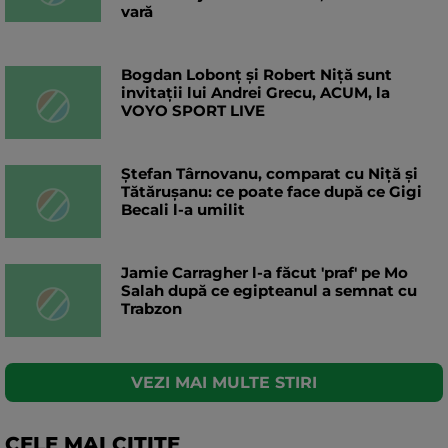
vară
Bogdan Lobonț și Robert Niță sunt
invitații lui Andrei Grecu, ACUM, la
VOYO SPORT LIVE
Ștefan Târnovanu, comparat cu Niță și
Tătărușanu: ce poate face după ce Gigi
Becali l-a umilit
Jamie Carragher l-a făcut 'praf' pe Mo
Salah după ce egipteanul a semnat cu
Trabzon
VEZI MAI MULTE STIRI
CELE MAI CITITE