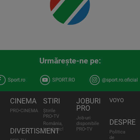
Urmăreşte-ne pe:
Sport.ro
SPORT.RO
@sport.ro.oficial
CINEMA
STIRI
JOBURI
VOYO
PRO
PRO•CINEMA
Știrile
PRO•TV
Job-uri
DESPRE
România,
disponibile
te iubesc!
PRO•TV
DIVERTISMENT
Politica
de