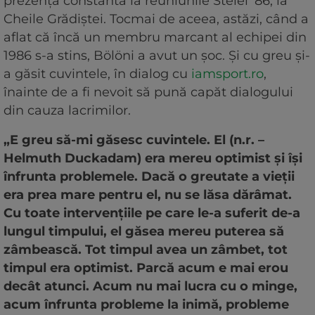
prezență constantă la reuniunile Stelei ’86, la
Cheile Grădiștei. Tocmai de aceea, astăzi, când a
aflat că încă un membru marcant al echipei din
1986 s-a stins, Bölöni a avut un șoc. Și cu greu și-
a găsit cuvintele, în dialog cu
iamsport.ro
,
înainte de a fi nevoit să pună capăt dialogului
din cauza lacrimilor.
„E greu să-mi găsesc cuvintele. El (n.r. –
Helmuth Duckadam) era mereu optimist și își
înfrunta problemele. Dacă o greutate a vieții
era prea mare pentru el, nu se lăsa dărâmat.
Cu toate intervențiile pe care le-a suferit de-a
lungul timpului, el găsea mereu puterea să
zâmbească. Tot timpul avea un zâmbet, tot
timpul era optimist. Parcă acum e mai erou
decât atunci. Acum nu mai lucra cu o minge,
acum înfrunta probleme la inimă, probleme