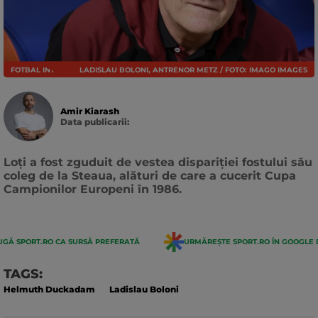
FOTBAL INTERN
LADISLAU BOLONI, ANTRENOR METZ / FOTO: IMAGO IMAGES
Amir Kiarash
Data publicarii:
Data
actualizarii:
Loți a fost zguduit de vestea dispariției fostului său
coleg de la Steaua, alături de care a cucerit Cupa
Campionilor Europeni în 1986.
GĂ SPORT.RO CA SURSĂ PREFERATĂ
URMĂREȘTE SPORT.RO ÎN GOOGLE 
TAGS:
Helmuth Duckadam
Ladislau Boloni