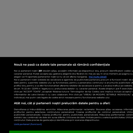
Nouă ne pasă ca datele tale personale să rămână confidențiale
Noi și partenerii noștri
201
stocăm și/sau accesăm informații pe dispozitivul dvs., precum identificatorii cookie 
caracter personal. Puteți accepta sau gestiona alegerile dvs. făcând clic mai jos sau în orice moment, pe pagina cu 
alegeri vor fi raportate partenerilor noștri și nu vă vor afecta navigarea.
Mai multe detalii
Noi si partenerii nostri (retelele de socializare si agentiile de publicitate partenere, precum si furnizorii nostri de
date pentru a permite website-ului sa functioneze, pentru a personaliza continutul si anunturile publicitare afis
profilul dvs., pentru a va oferi functionalitati aferente retelelor de socializare si pentru a analiza traficul pe websit
de art. 15-22 din GDPR in legatura cu prelucrarea datelor cu caracter personal. Aceste drepturi pot fi exercitat
click pe “ACCEPT TOATE”, acceptati folosirea tuturor Tehnologiilor de tip Cookie, care implica inclusiv acceptul d
informatiilor de catre Vendor-ii cu care colaboram. Prin click pe “VREAU SA MODIFIC SETARILE INDIVIDUAL” p
individual, mai putin cele legate de cookie strict necesare pentru functionarea website-ului.
Atât noi, cât și partenerii noștri prelucrăm datele pentru a oferi:
Dezvoltarea și îmbunătățirea serviciilor. Măsurarea performanței reclamelor. Stocarea și/sau accesarea informații
profilurilor pentru selectarea conținutului personalizat. Crearea profilurilor de conținut personalizat. Utiliz
publicității personalizate. Crearea profilurilor pentru publicitate personalizată. Măsurarea performanței conțin
statistici sau combinații de date din surse diferite. Utilizarea de date limitate pentru a selecta publicitatea. Utiliz
conținutul. Date precise de geolocație și identificarea prin scanarea dispozitivului.
Listă parteneri (furnizori)