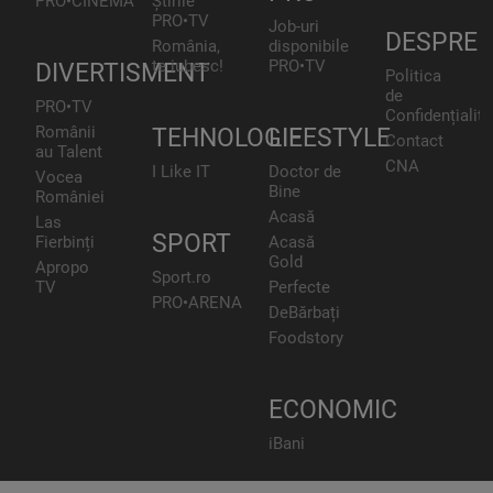
PRO•CINEMA
Știrile
PRO•TV
Job-uri
DESPRE
România,
disponibile
te iubesc!
PRO•TV
DIVERTISMENT
Politica
de
PRO•TV
Confidențialita
Românii
TEHNOLOGIE
LIFESTYLE
Contact
au Talent
CNA
I Like IT
Doctor de
Vocea
Bine
României
Acasă
Las
SPORT
Fierbinți
Acasă
Gold
Apropo
Sport.ro
TV
Perfecte
PRO•ARENA
DeBărbați
Foodstory
ECONOMIC
iBani