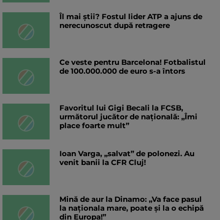
Îl mai știi? Fostul lider ATP a ajuns de
nerecunoscut după retragere
Ce veste pentru Barcelona! Fotbalistul
de 100.000.000 de euro s-a întors
Favoritul lui Gigi Becali la FCSB,
următorul jucător de națională: „Îmi
place foarte mult”
Ioan Varga, „salvat” de polonezi. Au
venit banii la CFR Cluj!
Mină de aur la Dinamo: „Va face pasul
la naționala mare, poate și la o echipă
din Europa!”