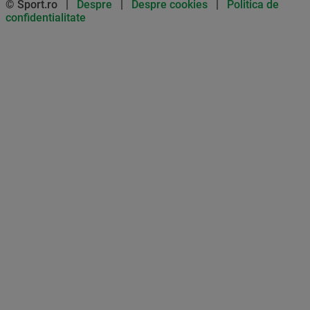
© Sport.ro |
Despre
|
Despre cookies
|
Politica de
confidentialitate
Don’t miss out on our news and
updates! Enable push
notifications
SUBSCRIBE
NOT NOW
UNSUBSCRIBE