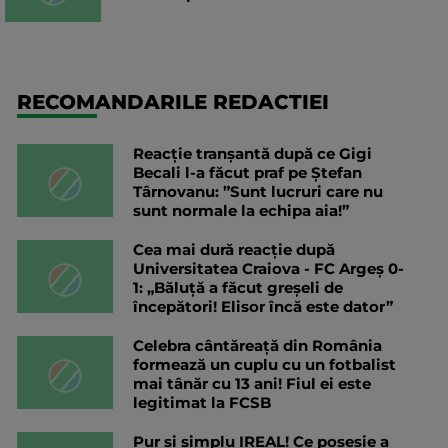
RECOMANDARILE REDACTIEI
Reacție tranșantă după ce Gigi
Becali l-a făcut praf pe Ștefan
Târnovanu: ”Sunt lucruri care nu
sunt normale la echipa aia!”
Cea mai dură reacție după
Universitatea Craiova - FC Argeș 0-
1: „Băluță a făcut greșeli de
începători! Elisor încă este dator”
Celebra cântăreață din România
formează un cuplu cu un fotbalist
mai tânăr cu 13 ani! Fiul ei este
legitimat la FCSB
Pur și simplu IREAL! Ce posesie a