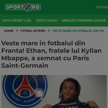
PREMI
VOYO SPORT LIVE
CRISTI CHIVU
MERCATO PREMIER LEAGUE
HOME
FOTBAL EXTERN
VESTE MARE IN FOTBALUL DIN FRAN
Veste mare in fotbalul din
Franta! Ethan, fratele lui Kylian
Mbappe, a semnat cu Paris
Saint-Germain