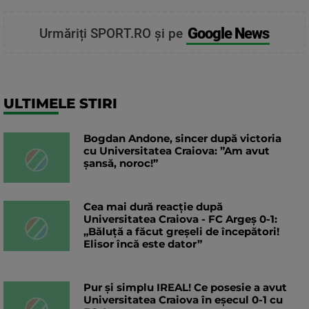
Google News
Urmăriți SPORT.RO și pe
ULTIMELE STIRI
Bogdan Andone, sincer după victoria
cu Universitatea Craiova: ”Am avut
șansă, noroc!”
Cea mai dură reacție după
Universitatea Craiova - FC Argeș 0-1:
„Băluță a făcut greșeli de începători!
Elisor încă este dator”
Pur și simplu IREAL! Ce posesie a avut
Universitatea Craiova în eșecul 0-1 cu