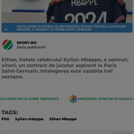
VESTE MARE IN FOTBALUL DIN FRANTA! ETHAN, FRATELE LUI KYLIAN
FOTBAL EXTERN
MBAPPE, A SEMNAT CU PARIS SAINT-GERMAIN
SPORT.RO
Data publicarii:
Data
actualizarii:
Ethan, fratele celebrului Kylian Mbappe, a semnat,
vineri, un contract de jucator aspirant la Paris
Saint-Germain. Intelegerea este valabila trei
sezoane.
GĂ SPORT.RO CA SURSĂ PREFERATĂ
URMĂREȘTE SPORT.RO ÎN GOOGLE 
TAGS:
PSG
kylian mbappe
Ethan Mbappe