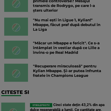
primele controverse? Mesajul
transmis de Rodrygo, pe care l-a
șters ulterior
"Nu mai ești în Ligue 1, Kylian!"
Mbappe, făcut praf după debutul în
La Liga
"Măcar un Mbappe e fericit". Ce s-a
întâmplat în vestiar după ce Lille a
învins-o pe Real Madrid
"Recuperare miraculoasă" pentru
Kylian Mbappe. Și-ar putea înfrunta
fratele în Champions League
CITESTE SI
Cinci state dețin 43,2% din apa
STIRILEPROTV
dulce regenerabilă a lumii. Ce cantitate are,