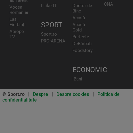
au Talent
CNA
I Like IT
Doctor de
Vocea
Bine
României
Acasă
Las
SPORT
Fierbinți
Acasă
Gold
Apropo
Sport.ro
TV
Perfecte
PRO•ARENA
DeBărbați
Foodstory
ECONOMIC
iBani
© Sport.ro |
Despre
|
Despre cookies
|
Politica de
confidentialitate
Don’t miss out on our news and
updates! Enable push
notifications