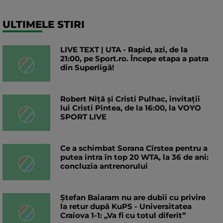
ULTIMELE STIRI
LIVE TEXT | UTA - Rapid, azi, de la
21:00, pe Sport.ro. Începe etapa a patra
din Superligă!
Robert Niță și Cristi Pulhac, invitații
lui Cristi Pintea, de la 16:00, la VOYO
SPORT LIVE
Ce a schimbat Sorana Cîrstea pentru a
putea intra în top 20 WTA, la 36 de ani:
concluzia antrenorului
Ștefan Baiaram nu are dubii cu privire
la retur după KuPS - Universitatea
Craiova 1-1: „Va fi cu totul diferit”