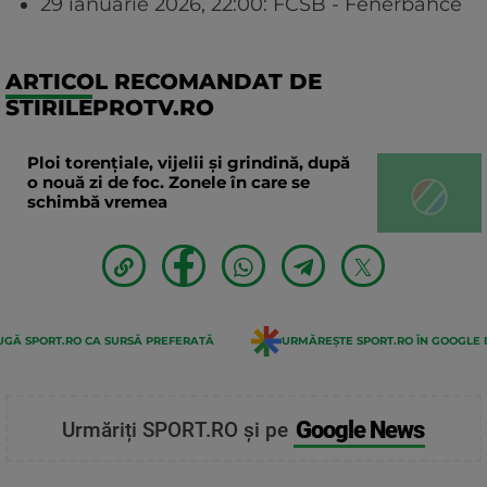
29 ianuarie 2026, 22:00: FCSB - Fenerbahce
ARTICOL RECOMANDAT DE
STIRILEPROTV.RO
Ploi torențiale, vijelii și grindină, după
o nouă zi de foc. Zonele în care se
schimbă vremea
GĂ SPORT.RO CA SURSĂ PREFERATĂ
URMĂREȘTE SPORT.RO ÎN GOOGLE 
Google News
Urmăriți SPORT.RO și pe