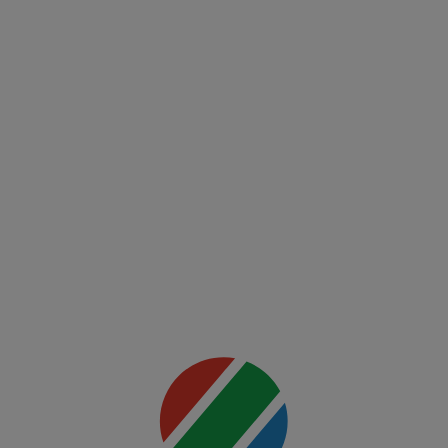
(RO)
UFC
Fight
Night:
Du
Plessis
vs
Usman
Mai multe
detalii
00:00