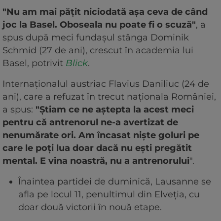
"Nu am mai pățit niciodată așa ceva de când
joc la Basel. Oboseala nu poate fi o scuză"
, a
spus după meci fundașul stânga Dominik
Schmid (27 de ani), crescut în academia lui
Basel, potrivit
Blick
.
Internaționalul austriac Flavius Daniliuc (24 de
ani), care a refuzat în trecut naționala României,
a spus:
"Știam ce ne aștepta la acest meci
pentru că antrenorul ne-a avertizat de
nenumărate ori. Am încasat niște goluri pe
care le poți lua doar dacă nu ești pregătit
mental. E vina noastră, nu a antrenorului
".
Înaintea partidei de duminică, Lausanne se
afla pe locul 11, penultimul din Elveția, cu
doar două victorii în nouă etape.