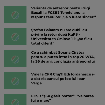
Variantă de antrenor pentru Gigi
Becali la FCSB? Tehnicianul a
răspuns fabulos: „Să o luăm sincer!”
Ștefan Baiaram nu are dubii cu
privire la retur după KuPS -
Universitatea Craiova 1-1: „Va fi cu
totul diferit”
Ce a schimbat Sorana Cîrstea
pentru a putea intra în top 20 WTA,
la 36 de ani: concluzia antrenorului
Vine la CFR Cluj?! Edi Iordănescu i-
a dat răspunsul pe loc lui Ioan
Varga
FCSB ”și-a găsit portar”: ”Valoarea
lui e mare”