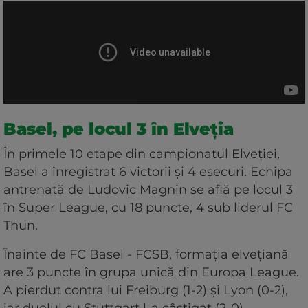
Basel, pe locul 3 în Elveția
În primele 10 etape din campionatul Elveției,
Basel a înregistrat 6 victorii și 4 eșecuri. Echipa
antrenată de Ludovic Magnin se află pe locul 3
în Super League, cu 18 puncte, 4 sub liderul FC
Thun.
Înainte de FC Basel - FCSB, formația elvețiană
are 3 puncte în grupa unică din Europa League.
A pierdut contra lui Freiburg (1-2) și Lyon (0-2),
iar duelul cu Stuttgart l-a câștigat (2-0).