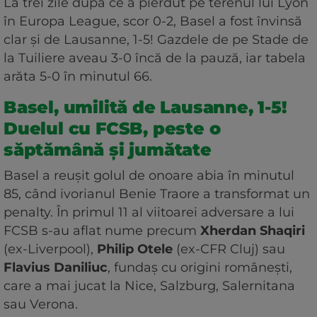
La trei zile după ce a pierdut pe terenul lui Lyon
în Europa League, scor 0-2, Basel a fost învinsă
clar și de Lausanne, 1-5! Gazdele de pe Stade de
la Tuiliere aveau 3-0 încă de la pauză, iar tabela
arăta 5-0 în minutul 66.
Basel, umilită de Lausanne, 1-5!
Duelul cu FCSB, peste o
săptămână și jumătate
Basel a reușit golul de onoare abia în minutul
85, când ivorianul Benie Traore a transformat un
penalty. În primul 11 al viitoarei adversare a lui
FCSB s-au aflat nume precum
Xherdan Shaqiri
(ex-Liverpool),
Philip Otele
(ex-CFR Cluj) sau
Flavius Daniliuc
, fundaș cu origini românești,
care a mai jucat la Nice, Salzburg, Salernitana
sau Verona.