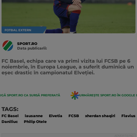
FOTBAL EXTERN
SPORT.RO
Data publicarii:
Data
actualizarii:
FC Basel, echipa care va primi vizita lui FCSB pe 6
noiembrie, în Europa League, a suferit duminică un
eșec drastic în campionatul Elveției.
GĂ SPORT.RO CA SURSĂ PREFERATĂ
URMĂREȘTE SPORT.RO ÎN GOOGLE 
TAGS:
FC Basel
lausanne
Elvetia
FCSB
xherdan shaqiri
Flavius
Daniliuc
Philip Otele