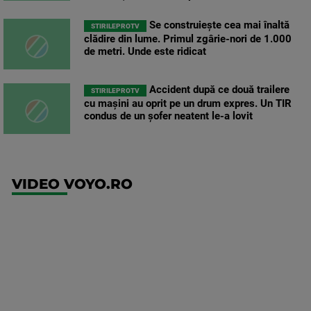
Se construiește cea mai înaltă
STIRILEPROTV
clădire din lume. Primul zgârie-nori de 1.000
de metri. Unde este ridicat
Accident după ce două trailere
STIRILEPROTV
cu mașini au oprit pe un drum expres. Un TIR
condus de un șofer neatent le-a lovit
VIDEO VOYO.RO
UEFA
Europa
Conference
League