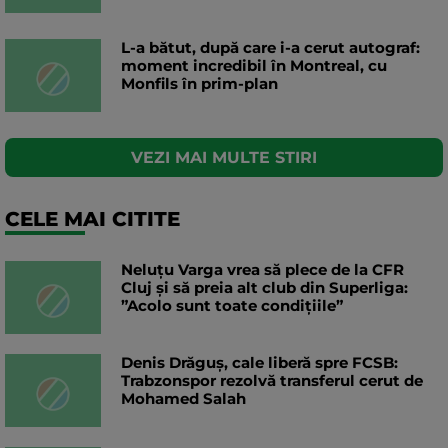
L-a bătut, după care i-a cerut autograf:
moment incredibil în Montreal, cu
Monfils în prim-plan
VEZI MAI MULTE STIRI
CELE MAI CITITE
Neluțu Varga vrea să plece de la CFR
Cluj și să preia alt club din Superliga:
”Acolo sunt toate condițiile”
Denis Drăguș, cale liberă spre FCSB:
Trabzonspor rezolvă transferul cerut de
Mohamed Salah