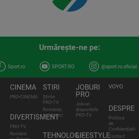
Urmăreşte-ne pe:
Sport.ro
SPORT.RO
@sport.ro.oficial
CINEMA
STIRI
JOBURI
VOYO
PRO
PRO•CINEMA
Știrile
PRO•TV
Job-uri
DESPRE
România,
disponibile
te iubesc!
PRO•TV
DIVERTISMENT
Politica
de
PRO•TV
Confidențialita
Românii
TEHNOLOGIE
LIFESTYLE
Contact