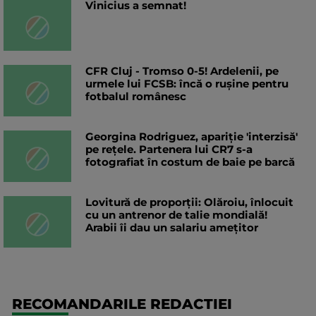
Vinicius a semnat!
CFR Cluj - Tromso 0-5! Ardelenii, pe
urmele lui FCSB: încă o rușine pentru
fotbalul românesc
Georgina Rodriguez, apariție 'interzisă'
pe rețele. Partenera lui CR7 s-a
fotografiat în costum de baie pe barcă
Lovitură de proporții: Olăroiu, înlocuit
cu un antrenor de talie mondială!
Arabii îi dau un salariu amețitor
RECOMANDARILE REDACTIEI