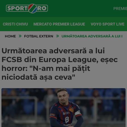
PREMI
CRISTI CHIVU
MERCATO PREMIER LEAGUE
VOYO SPORT LIVE
HOME
FOTBAL EXTERN
URMĂTOAREA ADVERSARĂ A LUI FCSB
Următoarea adversară a lui
FCSB din Europa League, eșec
horror: "N-am mai pățit
niciodată așa ceva"