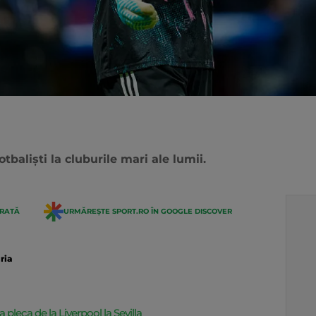
otbaliști la cluburile mari ale lumii.
ERATĂ
URMĂREȘTE SPORT.RO ÎN GOOGLE DISCOVER
ria
pleca de la Liverpool la Sevilla