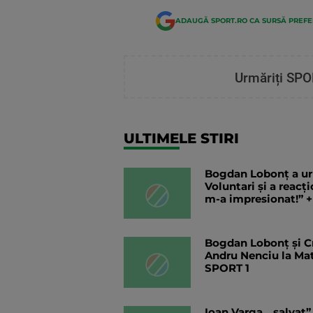
ADAUGĂ SPORT.RO CA SURSĂ PREF
Urmăriți SPO
ULTIMELE STIRI
Bogdan Lobonț a ur
Voluntari și a reacți
m-a impresionat!” +
Bogdan Lobonț și Cri
Andru Nenciu la Ma
SPORT 1
Ioan Varga, „salvat”