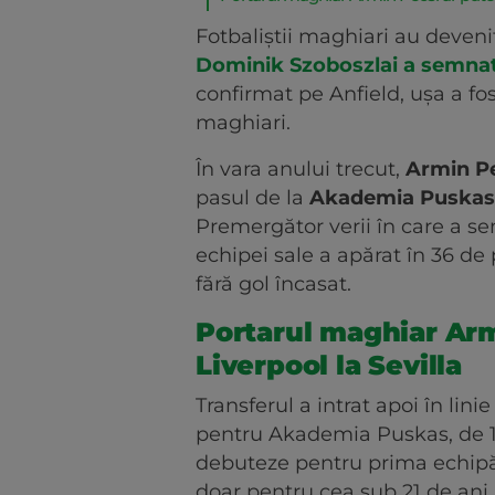
Fotbaliștii maghiari au deveni
Dominik Szoboszlai a semnat
confirmat pe Anfield, ușa a fos
maghiari.
În vara anului trecut,
Armin P
pasul de la
Akademia Puska
Premergător verii în care a 
echipei sale a apărat în 36 de 
fără gol încasat.
Portarul maghiar Arm
Liverpool la Sevilla
Transferul a intrat apoi în lin
pentru Akademia Puskas, de 1.
debuteze pentru prima echipă 
doar pentru cea sub 21 de ani.