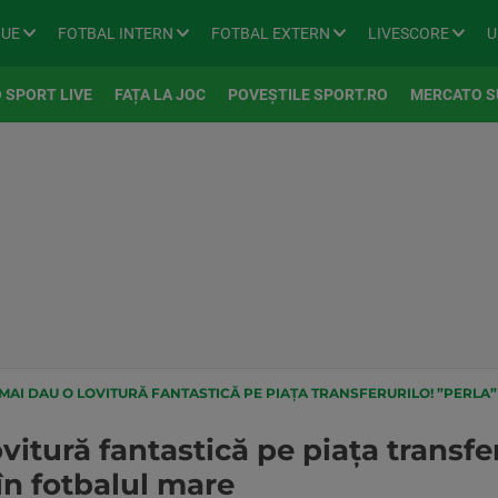
GUE
FOTBAL INTERN
FOTBAL EXTERN
LIVESCORE
U
 SPORT LIVE
FAȚA LA JOC
POVEȘTILE SPORT.RO
MERCATO S
MAI DAU O LOVITURĂ FANTASTICĂ PE PIAȚA TRANSFERURILO! ”PERLA” 
vitură fantastică pe piața transfer
în fotbalul mare