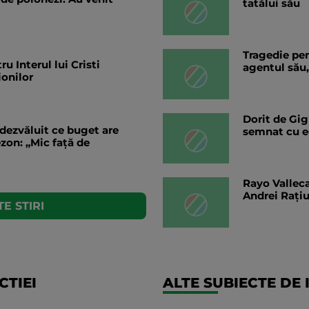
tatălui său
Tragedie pen
u Interul lui Cristi
agentul său,
onilor
Dorit de Gig
dezvăluit ce buget are
semnat cu ec
zon: „Mic față de
Rayo Valleca
Andrei Rați
E STIRI
TIEI
ALTE SUBIECTE DE 