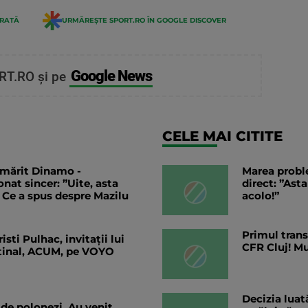
ERATĂ
URMĂREȘTE SPORT.RO ÎN GOOGLE DISCOVER
Google News
RT.RO și pe
CELE MAI CITITE
mărit Dinamo -
Marea probl
onat sincer: ”Uite, asta
direct: ”Ast
 Ce a spus despre Mazilu
acolo!”
Primul trans
sti Pulhac, invitații lui
CFR Cluj! M
tinal, ACUM, pe VOYO
Decizia lua
 de polonezi. Au venit