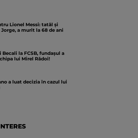
tru Lionel Messi: tatăl și
 Jorge, a murit la 68 de ani
i Becali la FCSB, fundașul a
hipa lui Mirel Rădoi!
no a luat decizia în cazul lui
u
INTERES