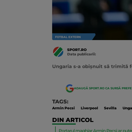
FOTBAL EXTERN
SPORT.RO
Data publicarii:
Data
actualizarii:
Ungaria s-a obișnuit să trimită f
ADAUGĂ SPORT.RO CA SURSĂ PREF
TAGS:
Armin Pecsi
Liverpool
Sevilla
Unga
DIN ARTICOL
Portarul maghiar Armin Pecsi ar putea 