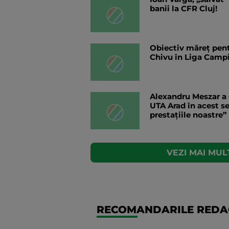
banii la CFR Cluj!
Obiectiv măreț pentr
Chivu în Liga Campi
Alexandru Meszar a 
UTA Arad în acest se
prestațiile noastre”
VEZI MAI MULT
RECOMANDARILE REDAC