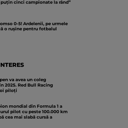
 puțin cinci campionate la rând”
romso 0-5! Ardelenii, pe urmele
că o rușine pentru fotbalul
INTERES
pen va avea un coleg
în 2025. Red Bull Racing
oi piloți
ion mondial din Formula 1 a
urul pilot cu peste 100.000 km
pă cea mai slabă cursă a