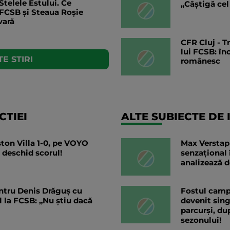
Stelele Estului. Ce
„Câștigă cel
 FCSB și Steaua Roșie
vară
CFR Cluj - T
lui FCSB: în
E STIRI
românesc
TIEI
ALTE SUBIECTE DE 
ton Villa 1-0, pe VOYO
Max Verstap
 deschid scorul!
senzațional 
analizează d
pentru Denis Drăguș cu
Fostul camp
ul la FCSB: „Nu știu dacă
devenit sing
parcurși, du
sezonului!