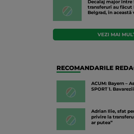
Decalaj major între 
transferuri au făcut
Belgrad, în această 
VEZI MAI MULT
RECOMANDARILE REDAC
ACUM: Bayern – As
SPORT 1. Bavarezii
Adrian Ilie, sfat 
privire la transfer
ar putea”