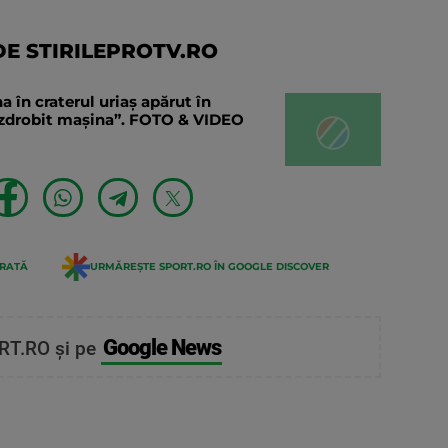
E STIRILEPROTV.RO
în craterul uriaș apărut în
a zdrobit mașina”. FOTO & VIDEO
ERATĂ
URMĂREȘTE SPORT.RO ÎN GOOGLE DISCOVER
Google News
RT.RO și pe