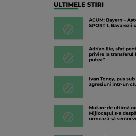
ULTIMELE STIRI
ACUM: Bayern – Asto
SPORT 1. Bavarezii 
Adrian Ilie, sfat pe
privire la transferul
putea”
Ivan Toney, pus sub
agresiuni într-un c
Mutare de ultimă or
Mijlocașul s-a despă
urmează să semneze