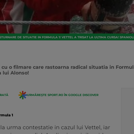
STURNARE DE SITUATIE IN FORMULA 1! VETTEL A TRISAT LA ULTIMA CURSA! SPANIO
cu o filmare care rastoarna radical situatia in Formula 
 lui Alonso!
ERATĂ
URMĂREȘTE SPORT.RO ÎN GOOGLE DISCOVER
rmula 1
a urma contestatie in cazul lui Vettel, iar