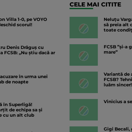
CELE MAI CITITE
n Villa 1-0, pe VOYO
Neluțu Varga
deschid scorul!
să preia alt
toate condiț
FCSB ”și-a g
ntru Denis Drăguș cu
mare”
 la FCSB: „Nu știu dacă ar
Variantă de 
 acuzare în urma unei
FCSB? Tehnic
lub de noapte
luăm sincer!
Vinicius a s
ă în Superligă!
rțit de echipa sa și
 cu un alt club
Gigi Becali,