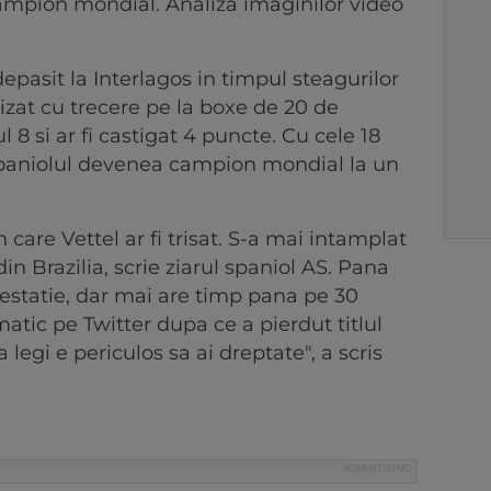
 campion mondial. Analiza imaginilor video
depasit la Interlagos in timpul steagurilor
lizat cu trecere pe la boxe de 20 de
 8 si ar fi castigat 4 puncte. Cu cele 18
spaniolul devenea campion mondial la un
 care Vettel ar fi trisat. S-a mai intamplat
in Brazilia, scrie ziarul spaniol AS. Pana
estatie, dar mai are timp pana pe 30
atic pe Twitter dupa ce a pierdut titlul
legi e periculos sa ai dreptate", a scris