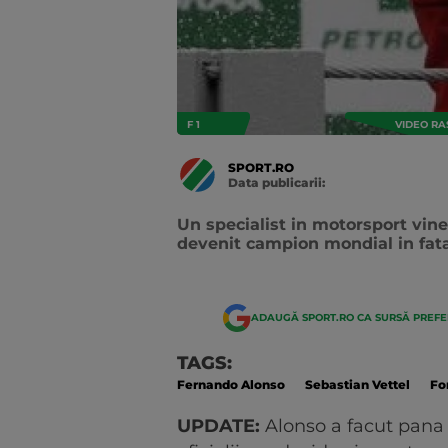
F 1
VIDEO RA
SPORT.RO
Data publicarii:
Data
actualizarii:
Un specialist in motorsport vine 
devenit campion mondial in fata
ADAUGĂ SPORT.RO CA SURSĂ PREF
TAGS:
Fernando Alonso
Sebastian Vettel
Fo
UPDATE:
Alonso a facut pana l