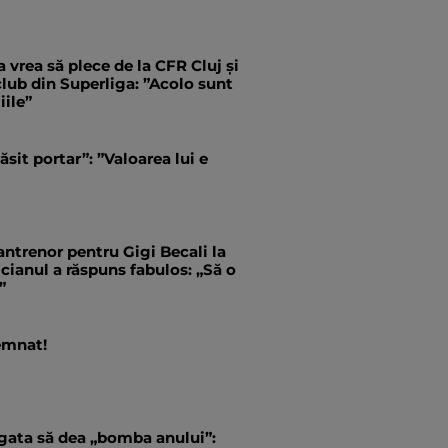
 vrea să plece de la CFR Cluj și
 club din Superliga: ”Acolo sunt
iile”
ăsit portar”: ”Valoarea lui e
antrenor pentru Gigi Becali la
ianul a răspuns fabulos: „Să o
”
emnat!
 gata să dea „bomba anului”: