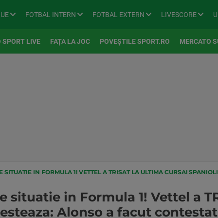
GUE
FOTBAL INTERN
FOTBAL EXTERN
LIVESCORE
U
 SPORT LIVE
FAȚA LA JOC
POVEȘTILE SPORT.RO
MERCATO S
TUATIE IN FORMULA 1! VETTEL A TRISAT LA ULTIMA CURSA! SPANIOLII PRO
situatie in Formula 1! Vettel a T
testeaza: Alonso a facut contestat