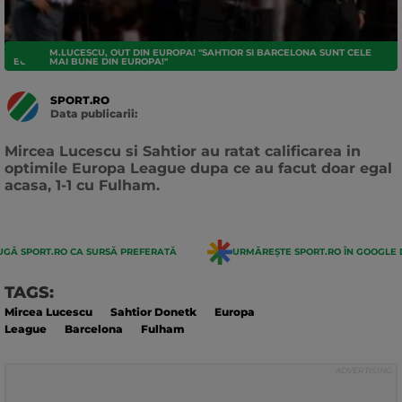
M.LUCESCU, OUT DIN EUROPA! "SAHTIOR SI BARCELONA SUNT CELE
EUROPA LEAGUE
MAI BUNE DIN EUROPA!"
SPORT.RO
Data publicarii:
Data
actualizarii:
Mircea Lucescu si Sahtior au ratat calificarea in
optimile Europa League dupa ce au facut doar egal
acasa, 1-1 cu Fulham.
GĂ SPORT.RO CA SURSĂ PREFERATĂ
URMĂREȘTE SPORT.RO ÎN GOOGLE 
TAGS:
Mircea Lucescu
Sahtior Donetk
Europa
League
Barcelona
Fulham