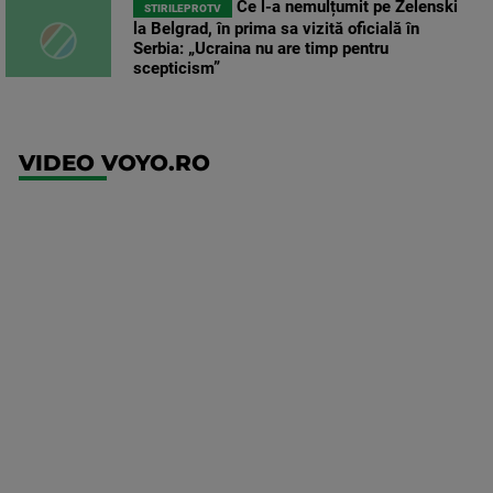
Ce l-a nemulțumit pe Zelenski
STIRILEPROTV
la Belgrad, în prima sa vizită oficială în
Serbia: „Ucraina nu are timp pentru
scepticism”
VIDEO VOYO.RO
UFC
(RO)
UFC
Fight
Night:
Gamrot
vs