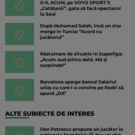
0-0, ACUM, pe VOYO SPORT 1!
„Cetățenii”, gata să facă spectacol
la Seul
După Mohamed Salah, încă un star
merge în Turcia: ”Acord cu
jucătorul”
Răsturnare de situație în Superliga:
„Acum aud prima dată. Mă și
surprinde!”
Barcelona sparge banca! Salariul
uriaș cu care l-a convins pe Rodri să
spună „DA”
ALTE SUBIECTE DE INTERES
Dan Petrescu propune un jucător la
naționala României: "Îi dau un sfat