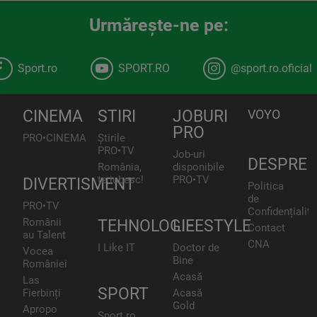
Urmăreşte-ne pe:
Sport.ro
SPORT.RO
@sport.ro.oficial
CINEMA
STIRI
JOBURI
VOYO
PRO
PRO•CINEMA
Știrile
PRO•TV
Job-uri
DESPRE
România,
disponibile
te iubesc!
PRO•TV
DIVERTISMENT
Politica
de
PRO•TV
Confidențialita
Românii
TEHNOLOGIE
LIFESTYLE
Contact
au Talent
CNA
I Like IT
Doctor de
Vocea
Bine
României
Acasă
Las
SPORT
Fierbinți
Acasă
Gold
Apropo
Sport.ro