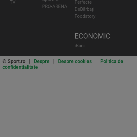
TV
Perfecte
PRO•ARENA
DeBărbați
Foodstory
ECONOMIC
iBani
© Sport.ro |
Despre
|
Despre cookies
|
Politica de
confidentialitate
Don’t miss out on our news and
updates! Enable push
notifications
SUBSCRIBE
NOT NOW
UNSUBSCRIBE