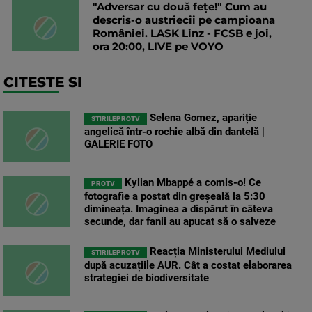
"Adversar cu două fețe!" Cum au
descris-o austriecii pe campioana
României. LASK Linz - FCSB e joi,
ora 20:00, LIVE pe VOYO
CITESTE SI
Selena Gomez, apariție
STIRILEPROTV
angelică într-o rochie albă din dantelă |
GALERIE FOTO
Kylian Mbappé a comis-o! Ce
PROTV
fotografie a postat din greșeală la 5:30
dimineața. Imaginea a dispărut în câteva
secunde, dar fanii au apucat să o salveze
Reacția Ministerului Mediului
STIRILEPROTV
după acuzațiile AUR. Cât a costat elaborarea
strategiei de biodiversitate