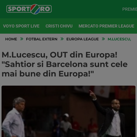
PREMI
VOYO SPORT LIVE
CRISTI CHIVU
MERCATO PREMIER LEAGUE
HOME
FOTBAL EXTERN
EUROPA LEAGUE
M.LUCESCU, OU
M.Lucescu, OUT din Europa!
"Sahtior si Barcelona sunt cele
mai bune din Europa!"