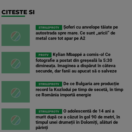
CITESTE SI
Șoferi cu anvelope tăiate pe
STIRILEPROTV
autostrada spre mare. Ce sunt „aricii” de
metal care tot apar pe A2
Kylian Mbappé a comis-o! Ce
PROTV
fotografie a postat din greșeală la 5:30
dimineața. Imaginea a dispărut în câteva
secunde, dar fanii au apucat să o salveze
De ce Bulgaria are producție
STIRILEPROTV
record la Kozlodui pe timp de secetă, în timp
ce România importă energie
O adolescentă de 14 ani a
STIRILEPROTV
murit după ce a căzut în gol 90 de metri, în
timpul unei drumeții în Dolomiți, alături de
părinți