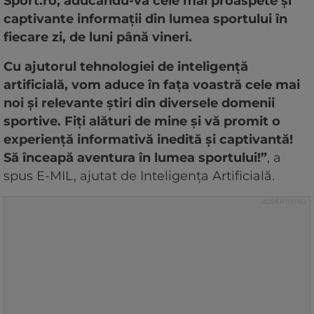
Sport.ro, aducându-vă cele mai proaspete și
captivante informații din lumea sportului în
fiecare zi, de luni până vineri.
Cu ajutorul tehnologiei de inteligență
artificială, vom aduce în fața voastră cele mai
noi și relevante știri din diversele domenii
sportive. Fiți alături de mine și vă promit o
experiență informativă inedită și captivantă!
Să înceapă aventura în lumea sportului!”
, a
spus E-MIL, ajutat de Inteligența Artificială.