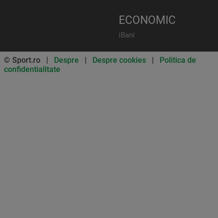
ECONOMIC
iBani
© Sport.ro |
Despre
|
Despre cookies
|
Politica de
confidentialitate
Don’t miss out on our news and
updates! Enable push
notifications
SUBSCRIBE
NOT NOW
UNSUBSCRIBE