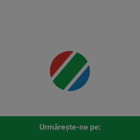
Mai multe
detalii
00:00
Urmăreşte-ne pe: