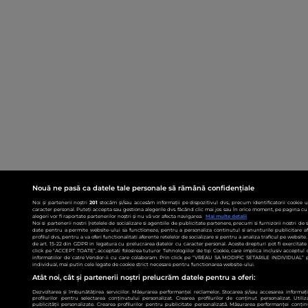
Nouă ne pasă ca datele tale personale să rămână confidențiale
Noi și partenerii noștri
201
stocăm și/sau accesăm informații pe dispozitivul dvs., precum identificatorii cookie 
caracter personal. Puteți accepta sau gestiona alegerile dvs. făcând clic mai jos sau în orice moment, pe pagina cu 
alegeri vor fi raportate partenerilor noștri și nu vă vor afecta navigarea.
Mai multe detalii
Noi si partenerii nostri (retelele de socializare si agentiile de publicitate partenere, precum si furnizorii nostri de
date pentru a permite website-ului sa functioneze, pentru a personaliza continutul si anunturile publicitare afis
profilul dvs., pentru a va oferi functionalitati aferente retelelor de socializare si pentru a analiza traficul pe websit
de art. 15-22 din GDPR in legatura cu prelucrarea datelor cu caracter personal. Aceste drepturi pot fi exercitat
click pe “ACCEPT TOATE”, acceptati folosirea tuturor Tehnologiilor de tip Cookie, care implica inclusiv acceptul d
informatiilor de catre Vendor-ii cu care colaboram. Prin click pe “VREAU SA MODIFIC SETARILE INDIVIDUAL” p
individual, mai putin cele legate de cookie strict necesare pentru functionarea website-ului.
Atât noi, cât și partenerii noștri prelucrăm datele pentru a oferi:
Dezvoltarea și îmbunătățirea serviciilor. Măsurarea performanței reclamelor. Stocarea și/sau accesarea informații
profilurilor pentru selectarea conținutului personalizat. Crearea profilurilor de conținut personalizat. Utiliz
publicității personalizate. Crearea profilurilor pentru publicitate personalizată. Măsurarea performanței conțin