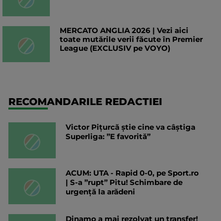
MERCATO ANGLIA 2026 | Vezi aici
toate mutările verii făcute în Premier
League (EXCLUSIV pe VOYO)
RECOMANDARILE REDACTIEI
Victor Pițurcă știe cine va câștiga
Superliga: ”E favorită”
ACUM: UTA - Rapid 0-0, pe Sport.ro
| S-a ”rupt” Pitu! Schimbare de
urgență la arădeni
Dinamo a mai rezolvat un transfer!