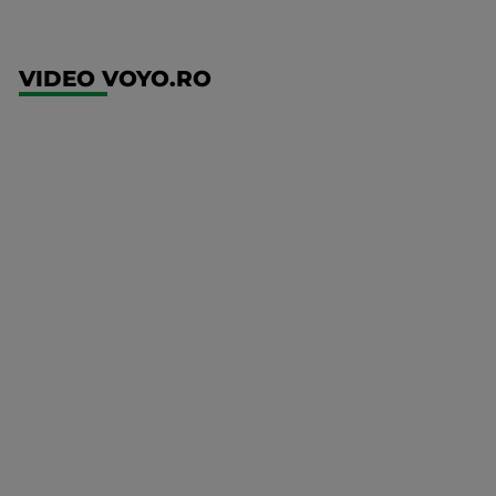
VIDEO VOYO.RO
UFC
(EN)
UFC
Fight
Night:
Gamrot
vs
Salkilld
Mai multe