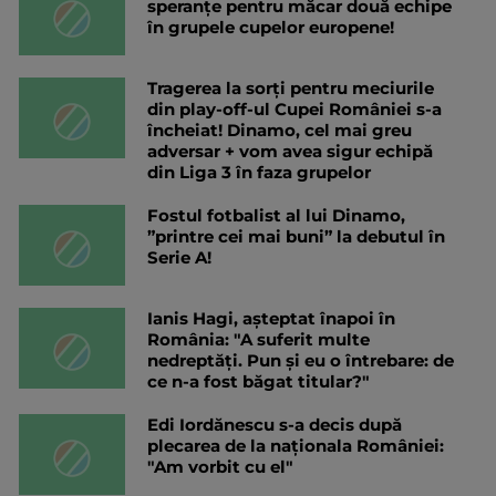
speranțe pentru măcar două echipe
în grupele cupelor europene!
Tragerea la sorți pentru meciurile
din play-off-ul Cupei României s-a
încheiat! Dinamo, cel mai greu
adversar + vom avea sigur echipă
din Liga 3 în faza grupelor
Fostul fotbalist al lui Dinamo,
”printre cei mai buni” la debutul în
Serie A!
Ianis Hagi, așteptat înapoi în
România: "A suferit multe
nedreptăți. Pun și eu o întrebare: de
ce n-a fost băgat titular?"
Edi Iordănescu s-a decis după
plecarea de la naționala României:
"Am vorbit cu el"