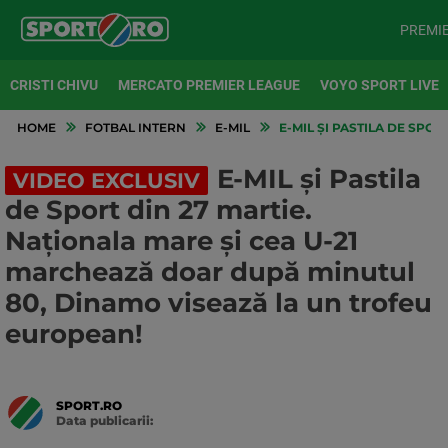
PREMI
CRISTI CHIVU
MERCATO PREMIER LEAGUE
VOYO SPORT LIVE
HOME
FOTBAL INTERN
E-MIL
E-MIL ȘI PASTILA DE SPO
E-MIL și Pastila
VIDEO EXCLUSIV
de Sport din 27 martie.
Naționala mare și cea U-21
marchează doar după minutul
80, Dinamo visează la un trofeu
european!
SPORT.RO
Data publicarii:
Data