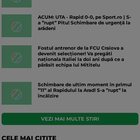
ACUM: UTA - Rapid 0-0, pe Sport.ro | S-
a ”rupt” Pitu! Schimbare de urgență la
arădeni
Fostul antrenor de la FCU Craiova a
devenit selecționer! Va pregăti
naționala Italiei la doi ani după ce a
părăsit echipa lui Mititelu
Schimbare de ultim moment în primul
”11” al Rapidului la Arad! S-a ”rupt” la
încălzire
VEZI MAI MULTE STIRI
CELE MAI CITITE