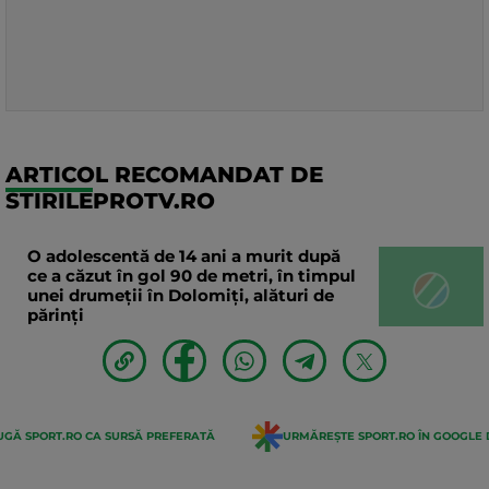
ARTICOL RECOMANDAT DE
STIRILEPROTV.RO
O adolescentă de 14 ani a murit după
ce a căzut în gol 90 de metri, în timpul
unei drumeții în Dolomiți, alături de
părinți
GĂ SPORT.RO CA SURSĂ PREFERATĂ
URMĂREȘTE SPORT.RO ÎN GOOGLE 