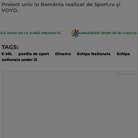
actualizarii:
Proiect unic în România realizat de Sport.ro și
VOYO.
GĂ SPORT.RO CA SURSĂ PREFERATĂ
URMĂREȘTE SPORT.RO ÎN GOOGLE 
TAGS:
E-MIL
pastila de sport
Dinamo
Echipa Nationala
Echipa
nationala under 21