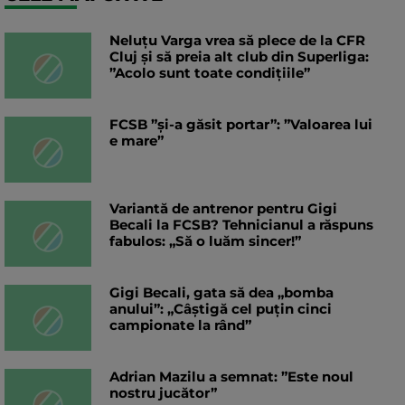
Neluțu Varga vrea să plece de la CFR
Cluj și să preia alt club din Superliga:
”Acolo sunt toate condițiile”
FCSB ”și-a găsit portar”: ”Valoarea lui
e mare”
Variantă de antrenor pentru Gigi
Becali la FCSB? Tehnicianul a răspuns
fabulos: „Să o luăm sincer!”
Gigi Becali, gata să dea „bomba
anului”: „Câștigă cel puțin cinci
campionate la rând”
Adrian Mazilu a semnat: ”Este noul
nostru jucător”