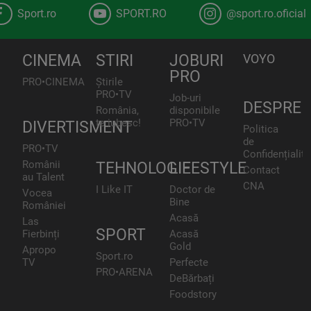
Sport.ro
SPORT.RO
@sport.ro.oficial
CINEMA
STIRI
JOBURI
VOYO
PRO
PRO•CINEMA
Știrile
PRO•TV
Job-uri
DESPRE
România,
disponibile
te iubesc!
PRO•TV
DIVERTISMENT
Politica
de
PRO•TV
Confidențialita
Românii
TEHNOLOGIE
LIFESTYLE
Contact
au Talent
CNA
I Like IT
Doctor de
Vocea
Bine
României
Acasă
Las
SPORT
Fierbinți
Acasă
Gold
Apropo
Sport.ro
TV
Perfecte
PRO•ARENA
DeBărbați
Foodstory