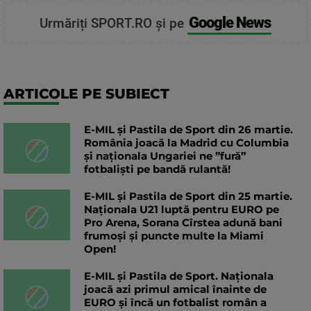
Google News
Urmăriți SPORT.RO și pe
ARTICOLE PE SUBIECT
E-MIL și Pastila de Sport din 26 martie.
România joacă la Madrid cu Columbia
și naționala Ungariei ne ”fură”
fotbaliști pe bandă rulantă!
E-MIL și Pastila de Sport din 25 martie.
Naționala U21 luptă pentru EURO pe
Pro Arena, Sorana Cîrstea adună bani
frumoși și puncte multe la Miami
Open!
E-MIL și Pastila de Sport. Naționala
joacă azi primul amical înainte de
EURO și încă un fotbalist român a