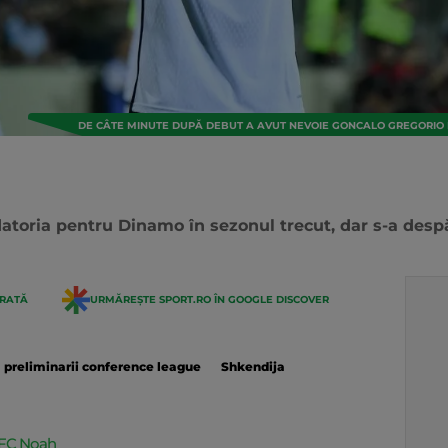
DE CÂTE MINUTE DUPĂ DEBUT A AVUT NEVOIE GONCALO GREGORIO P
atoria pentru Dinamo în sezonul trecut, dar s-a despăr
ERATĂ
URMĂREȘTE SPORT.RO ÎN GOOGLE DISCOVER
preliminarii conference league
Shkendija
a FC Noah