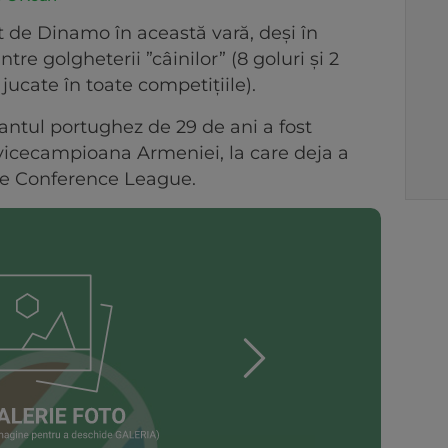
t de Dinamo în această vară, deși în
tre golgheterii ”câinilor” (8 goluri și 2
jucate în toate competițiile).
cantul portughez de 29 de ani a fost
 vicecampioana Armeniei, la care deja a
iile Conference League.