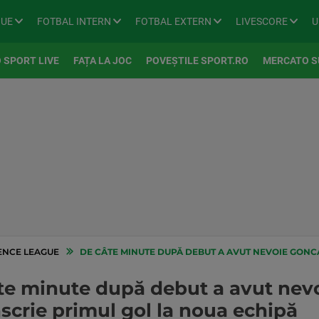
GUE
FOTBAL INTERN
FOTBAL EXTERN
LIVESCORE
U
 SPORT LIVE
FAȚA LA JOC
POVEȘTILE SPORT.RO
MERCATO S
NCE LEAGUE
DE CÂTE MINUTE DUPĂ DEBUT A AVUT NEVOIE GONCALO GREGORIO 
te minute după debut a avut nev
scrie primul gol la noua echipă