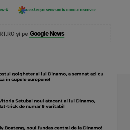
ERATĂ
URMĂREȘTE SPORT.RO ÎN GOOGLE DISCOVER
Google News
RT.RO și pe
ostul golgheter al lui Dinamo, a semnat azi cu
uca în cupele europene!
Vitoria Setubal noul atacant al lui Dinamo,
at-trick de număr 9 veritabil
dy Boateng, noul fundaș central de la Dinamo!