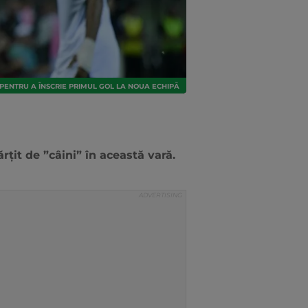
ENTRU A ÎNSCRIE PRIMUL GOL LA NOUA ECHIPĂ
țit de ”câini” în această vară.