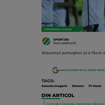
CONFERENCE LEAGUE
SPORT.RO
Data publicarii:
Data
actualizarii:
Atacantul portughez și-a făcut d
ADAUGĂ SPORT.RO CA SURSĂ PREF
TAGS:
Goncalo Gregorio
Dinamo
FC Noah
DIN ARTICOL
Goncalo Gregorio, prezentat oficial l