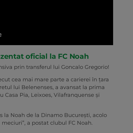
zentat oficial la FC Noah
iva prin transferul lui Goncalo Gregorio!
cut cea mai mare parte a carierei în țara
eretul lui Belenenses, a avansat la prima
u Casa Pia, Leixoes, Vilafranquense și
ns la Noah de la Dinamo București, acolo
e meciuri”, a postat clubul FC Noah.