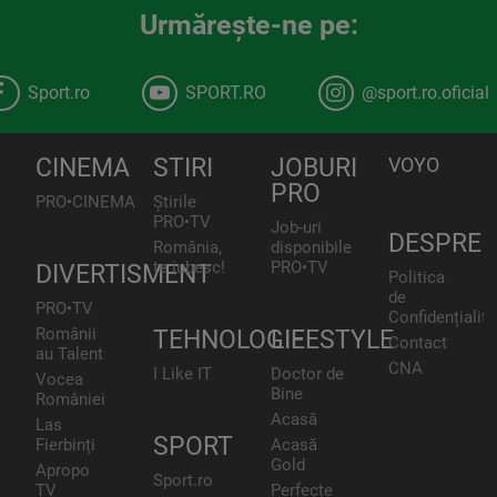
Urmăreşte-ne pe:
Sport.ro
SPORT.RO
@sport.ro.oficial
CINEMA
STIRI
JOBURI
VOYO
PRO
PRO•CINEMA
Știrile
PRO•TV
Job-uri
DESPRE
România,
disponibile
te iubesc!
PRO•TV
DIVERTISMENT
Politica
de
PRO•TV
Confidențialita
Românii
TEHNOLOGIE
LIFESTYLE
Contact
au Talent
CNA
I Like IT
Doctor de
Vocea
Bine
României
Acasă
Las
SPORT
Fierbinți
Acasă
Gold
Apropo
Sport.ro
TV
Perfecte