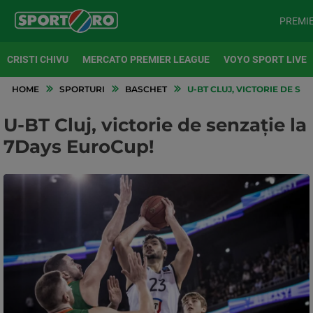
PREMI
CRISTI CHIVU
MERCATO PREMIER LEAGUE
VOYO SPORT LIVE
HOME
SPORTURI
BASCHET
U-BT CLUJ, VICTORIE DE SE
U-BT Cluj, victorie de senzație la
7Days EuroCup!