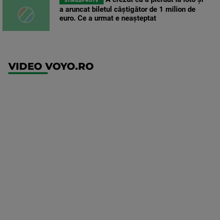
STIRILEPROTV
a aruncat biletul câștigător de 1 milion de
euro. Ce a urmat e neașteptat
VIDEO VOYO.RO
UFC
(EN)
UFC
Fight
Night:
Medic vs
Rodriguez