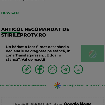
news.ro
ARTICOL RECOMANDAT DE
STIRILEPROTV.RO
Un bărbat a fost filmat desenând o
declaraţie de dragoste pe stâncă, în
zona Transfăgărăşan: „E doar o
stâncă”. Val de reacții
GĂ SPORT.RO CA SURSĂ PREFERATĂ
URMĂREȘTE SPORT.RO ÎN GOOGLE 
Google News
Urmăriți SPORT.RO și pe