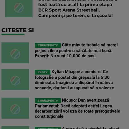
fost luată cu asalt la prima etapă
BCR Sport Arena Streetball.
Campioni și pe teren, și la școală!
CITESTE SI
Câte minute trebuie să mergi
STIRILEPROTV
pe jos zilnic pentru o sănătate mai bună.
Experți: Nu sunt 10.000 de pași
Kylian Mbappé a comis-o! Ce
PROTV
fotografie a postat din greșeală la 5:30
dimineața. Imaginea a dispărut în câteva
secunde, dar fanii au apucat să o salveze
Nicușor Dan avertizează
STIRILEPROTV
Parlamentul: Dacă adoptați astfel Legea
decarbonizării voi uza de toate prerogativele
constituționale
A crezut că a pierdut la loto și