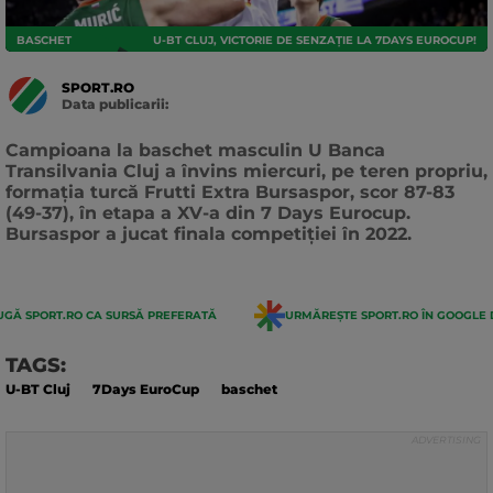
BASCHET
U-BT CLUJ, VICTORIE DE SENZAȚIE LA 7DAYS EUROCUP!
SPORT.RO
Data publicarii:
Data
actualizarii:
Campioana la baschet masculin U Banca
Transilvania Cluj a învins miercuri, pe teren propriu,
formaţia turcă Frutti Extra Bursaspor, scor 87-83
(49-37), în etapa a XV-a din 7 Days Eurocup.
Bursaspor a jucat finala competiţiei în 2022.
GĂ SPORT.RO CA SURSĂ PREFERATĂ
URMĂREȘTE SPORT.RO ÎN GOOGLE 
TAGS:
U-BT Cluj
7Days EuroCup
baschet