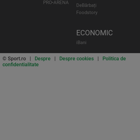
PRO•ARENA
DeBărbați
Foodstory
ECONOMIC
iBani
© Sport.ro |
Despre
|
Despre cookies
|
Politica de
confidentialitate
Don’t miss out on our news and
updates! Enable push
notifications
SUBSCRIBE
NOT NOW
UNSUBSCRIBE