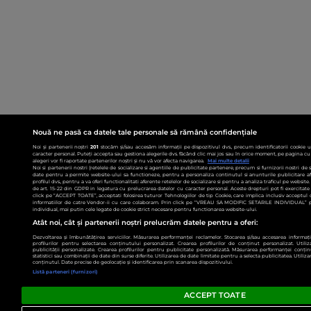
Nouă ne pasă ca datele tale personale să rămână confidențiale
Noi și partenerii noștri
201
stocăm și/sau accesăm informații pe dispozitivul dvs., precum identificatorii cookie 
caracter personal. Puteți accepta sau gestiona alegerile dvs. făcând clic mai jos sau în orice moment, pe pagina cu 
alegeri vor fi raportate partenerilor noștri și nu vă vor afecta navigarea.
Mai multe detalii
Noi si partenerii nostri (retelele de socializare si agentiile de publicitate partenere, precum si furnizorii nostri de
date pentru a permite website-ului sa functioneze, pentru a personaliza continutul si anunturile publicitare afis
profilul dvs., pentru a va oferi functionalitati aferente retelelor de socializare si pentru a analiza traficul pe websit
de art. 15-22 din GDPR in legatura cu prelucrarea datelor cu caracter personal. Aceste drepturi pot fi exercitat
click pe “ACCEPT TOATE”, acceptati folosirea tuturor Tehnologiilor de tip Cookie, care implica inclusiv acceptul d
informatiilor de catre Vendor-ii cu care colaboram. Prin click pe “VREAU SA MODIFIC SETARILE INDIVIDUAL” p
individual, mai putin cele legate de cookie strict necesare pentru functionarea website-ului.
Atât noi, cât și partenerii noștri prelucrăm datele pentru a oferi:
Dezvoltarea și îmbunătățirea serviciilor. Măsurarea performanței reclamelor. Stocarea și/sau accesarea informații
profilurilor pentru selectarea conținutului personalizat. Crearea profilurilor de conținut personalizat. Utiliz
publicității personalizate. Crearea profilurilor pentru publicitate personalizată. Măsurarea performanței conțin
statistici sau combinații de date din surse diferite. Utilizarea de date limitate pentru a selecta publicitatea. Utiliz
conținutul. Date precise de geolocație și identificarea prin scanarea dispozitivului.
Listă parteneri (furnizori)
ACCEPT TOATE