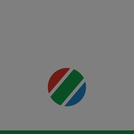
vs
Holloway
2
Mai multe
detalii
00:00