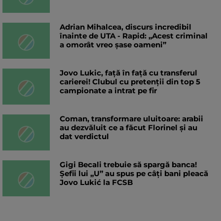
Adrian Mihalcea, discurs incredibil
înainte de UTA - Rapid: „Acest criminal
a omorât vreo șase oameni”
Jovo Lukic, față în față cu transferul
carierei! Clubul cu pretenții din top 5
campionate a intrat pe fir
Coman, transformare uluitoare: arabii
au dezvăluit ce a făcut Florinel și au
dat verdictul
Gigi Becali trebuie să spargă banca!
Șefii lui „U” au spus pe câți bani pleacă
Jovo Lukić la FCSB