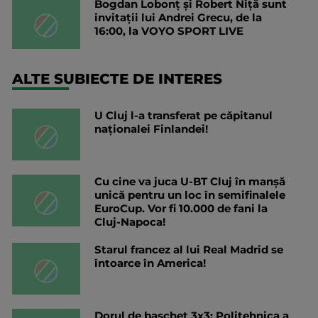
Bogdan Lobonț și Robert Niță sunt
invitații lui Andrei Grecu, de la
16:00, la VOYO SPORT LIVE
ALTE SUBIECTE DE INTERES
U Cluj l-a transferat pe căpitanul
naționalei Finlandei!
Cu cine va juca U-BT Cluj în manșă
unică pentru un loc în semifinalele
EuroCup. Vor fi 10.000 de fani la
Cluj-Napoca!
Starul francez al lui Real Madrid se
întoarce în America!
Dorul de baschet 3x3: Politehnica a