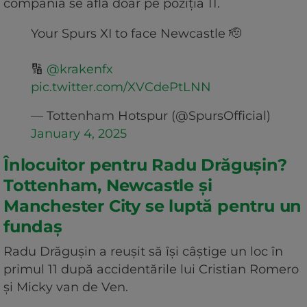
compania se află doar pe poziția 11.
Your Spurs XI to face Newcastle 🫡
🔢
@krakenfx
pic.twitter.com/XVCdePtLNN
— Tottenham Hotspur (@SpursOfficial)
January 4, 2025
Înlocuitor pentru Radu Drăgușin?
Tottenham, Newcastle și
Manchester City se luptă pentru un
fundaș
Radu Drăgușin a reușit să își câștige un loc în
primul 11 după accidentările lui Cristian Romero
și Micky van de Ven.