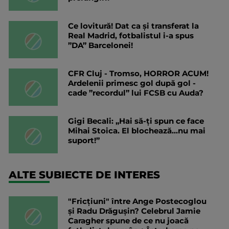
Ce lovitură! Dat ca și transferat la
Real Madrid, fotbalistul i-a spus
”DA” Barcelonei!
CFR Cluj - Tromso, HORROR ACUM!
Ardelenii primesc gol după gol -
cade ”recordul” lui FCSB cu Auda?
Gigi Becali: „Hai să-ți spun ce face
Mihai Stoica. El blochează...nu mai
suport!”
ALTE SUBIECTE DE INTERES
"Fricțiuni" între Ange Postecoglou
și Radu Drăgușin? Celebrul Jamie
Caragher spune de ce nu joacă