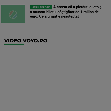
A crezut că a pierdut la loto și
STIRILEPROTV
a aruncat biletul câștigător de 1 milion de
euro. Ce a urmat e neașteptat
VIDEO VOYO.RO
UEFA
Europa
Conference
League
Twente -
FC DAC
1904