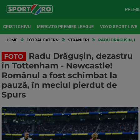
PREMI
CRISTI CHIVU
MERCATO PREMIER LEAGUE
VOYO SPORT LIVE
HOME
FOTBAL EXTERN
STRANIERI
RADU DRĂGUȘIN, DEZ
Radu Drăgușin, dezastru
FOTO
în Tottenham - Newcastle!
Românul a fost schimbat la
pauză, în meciul pierdut de
Spurs