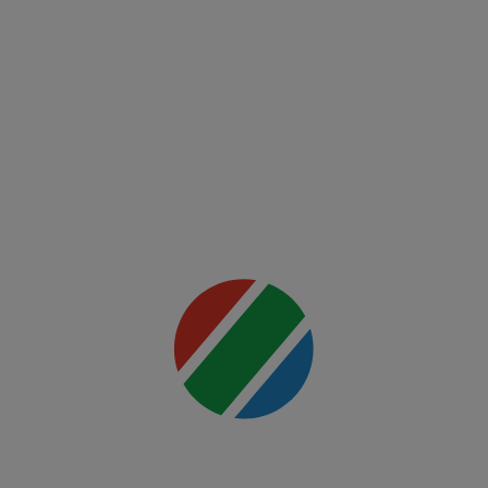
FCSB -
FK Auda
Mai multe
detalii
00:00