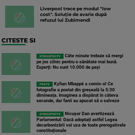
Liverpool trece pe modul "low
cost". Soluție de avarie după
refuzul lui Zubimendi
CITESTE SI
Câte minute trebuie să mergi
STIRILEPROTV
pe jos zilnic pentru o sănătate mai bună.
Experți: Nu sunt 10.000 de pași
Kylian Mbappé a comis-o! Ce
PROTV
fotografie a postat din greșeală la 5:30
dimineața. Imaginea a dispărut în câteva
secunde, dar fanii au apucat să o salveze
Nicușor Dan avertizează
STIRILEPROTV
Parlamentul: Dacă adoptați astfel Legea
decarbonizării voi uza de toate prerogativele
constituționale