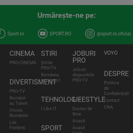
Urmăreşte-ne pe:
Sport.ro
SPORT.RO
@sport.ro.oficial
CINEMA
STIRI
JOBURI
VOYO
PRO
PRO•CINEMA
Știrile
PRO•TV
Job-uri
DESPRE
România,
disponibile
te iubesc!
PRO•TV
DIVERTISMENT
Politica
de
PRO•TV
Confidențialita
Românii
TEHNOLOGIE
LIFESTYLE
Contact
au Talent
CNA
I Like IT
Doctor de
Vocea
Bine
României
Acasă
Las
SPORT
Fierbinți
Acasă