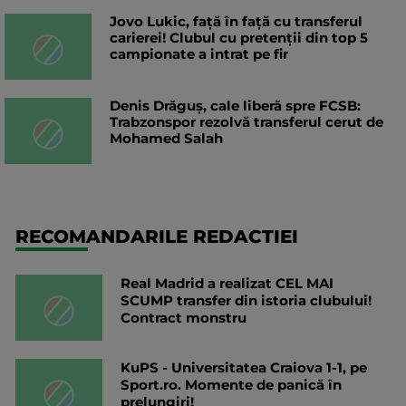
Jovo Lukic, față în față cu transferul
carierei! Clubul cu pretenții din top 5
campionate a intrat pe fir
Denis Drăguș, cale liberă spre FCSB:
Trabzonspor rezolvă transferul cerut de
Mohamed Salah
RECOMANDARILE REDACTIEI
Real Madrid a realizat CEL MAI
SCUMP transfer din istoria clubului!
Contract monstru
KuPS - Universitatea Craiova 1-1, pe
Sport.ro. Momente de panică în
prelungiri!