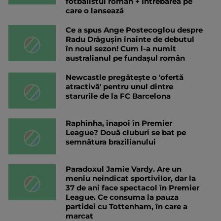
fotbalistul român + Întrebarea pe
care o lansează
Ce a spus Ange Postecoglou despre
Radu Drăgușin înainte de debutul
în noul sezon! Cum l-a numit
australianul pe fundașul român
Newcastle pregătește o 'ofertă
atractivă' pentru unul dintre
starurile de la FC Barcelona
Raphinha, înapoi în Premier
League? Două cluburi se bat pe
semnătura brazilianului
Paradoxul Jamie Vardy. Are un
meniu neindicat sportivilor, dar la
37 de ani face spectacol în Premier
League. Ce consuma la pauza
partidei cu Tottenham, în care a
marcat