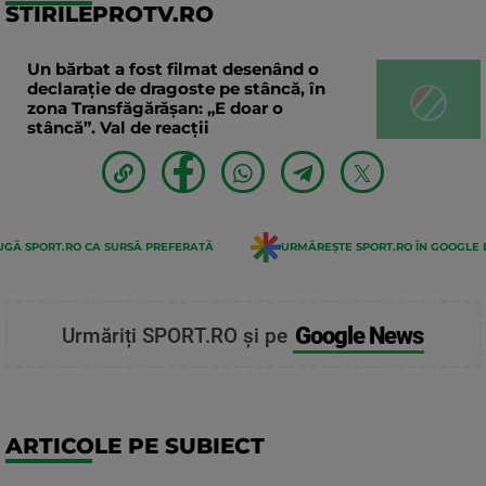
STIRILEPROTV.RO
Un bărbat a fost filmat desenând o
declaraţie de dragoste pe stâncă, în
zona Transfăgărăşan: „E doar o
stâncă”. Val de reacții
GĂ SPORT.RO CA SURSĂ PREFERATĂ
URMĂREȘTE SPORT.RO ÎN GOOGLE 
Google News
Urmăriți SPORT.RO și pe
ARTICOLE PE SUBIECT