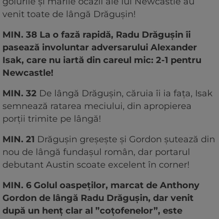
golurile și marile ocazii ale lui Newcastle au
venit toate de lângă Drăgușin!
MIN. 38 La o fază rapidă, Radu Drăgușin îi
pasează involuntar adversarului Alexander
Isak, care nu iartă din careul mic: 2-1 pentru
Newcastle!
MIN. 32
De lângă Drăgușin, căruia îi ia fața, Isak
semnează ratarea meciului, din apropierea
porții trimite pe lângă!
MIN. 21
Drăgușin greșește și Gordon șutează din
nou de lângă fundașul român, dar portarul
debutant Austin scoate excelent în corner!
MIN. 6 Golul oaspeților, marcat de Anthony
Gordon de lângă Radu Drăgușin, dar venit
după un henț clar al ”coțofenelor”, este