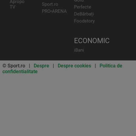
Gold
Apropo
Sport.ro
TV
Perfecte
PRO•ARENA
DeBărbați
Foodstory
ECONOMIC
iBani
© Sport.ro |
Despre
|
Despre cookies
|
Politica de
confidentialitate
Don’t miss out on our news and
updates! Enable push
notifications
SUBSCRIBE
NOT NOW
UNSUBSCRIBE