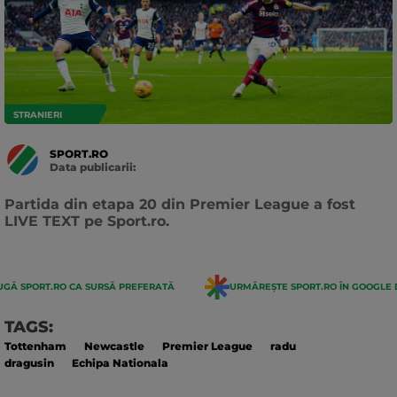
STRANIERI
SPORT.RO
Data publicarii:
Data
actualizarii:
Partida din etapa 20 din Premier League a fost
LIVE TEXT pe Sport.ro.
GĂ SPORT.RO CA SURSĂ PREFERATĂ
URMĂREȘTE SPORT.RO ÎN GOOGLE 
TAGS:
Tottenham
Newcastle
Premier League
radu
dragusin
Echipa Nationala