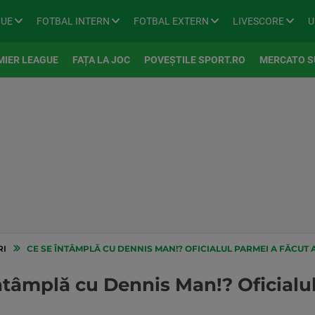
GUE
FOTBAL INTERN
FOTBAL EXTERN
LIVESCORE
U
MIER LEAGUE
FAȚA LA JOC
POVEȘTILE SPORT.RO
MERCATO S
RI
CE SE ÎNTÂMPLĂ CU DENNIS MAN!? OFICIALUL PARMEI A FĂCUT
ntâmplă cu Dennis Man!? Oficialul