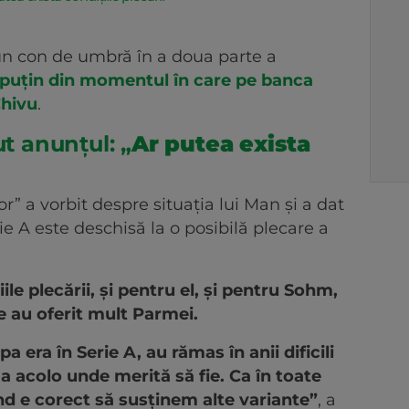
-un con de umbră în a doua parte a
e puțin din momentul în care pe banca
Chivu
.
ut anunțul: „
Ar putea exista
or” a vorbit despre situația lui Man și a dat
ie A este deschisă la o posibilă plecare a
le plecării, și pentru el, și pentru Sohm,
re au oferit mult Parmei.
a era în Serie A, au rămas în anii dificili
a acolo unde merită să fie. Ca în toate
nd e corect să susținem alte variante”
, a