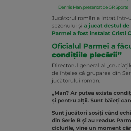
Dennis Man, prezentat de GR Sports
Jucătorul român a intrat într
sezonului și
a jucat destul d
Parmei a fost instalat Cristi 
Oficialul Parmei a făc
condițiile plecării”
Directorul general al „cruciațil
de înțeles că gruparea din Ser
jucătorului român.
„Man? Ar putea exista condiții
și pentru alții. Sunt băieți ca
Sunt jucători sosiți când echip
din Serie B și au readus Parm
ciclurile, vine un moment câ