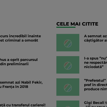
CELE MAI CITITE
curs incredibil înainte
A semnat az
est criminal a omorât
câștigător a
I-a spus ”nu
hus a oprit parcursul
ne respectă
 din preliminarii
niciodată”
”Preferatul”
 semnat azi Nabil Fekir,
praf în dire
 Franța în 2018
produce nim
Gigi Becali 
ață cu transferul carierei!
„U” au spus 