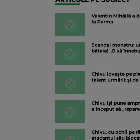
Valentin Mihăilă a d
la Parma
Scandal monstru: un
bătaia! „O să înneb
Chivu lovește pe pia
talent urmărit și de
Chivu își pune ampre
a început să „repare
Chivu, cu ochii pe r
atacantul său blocat