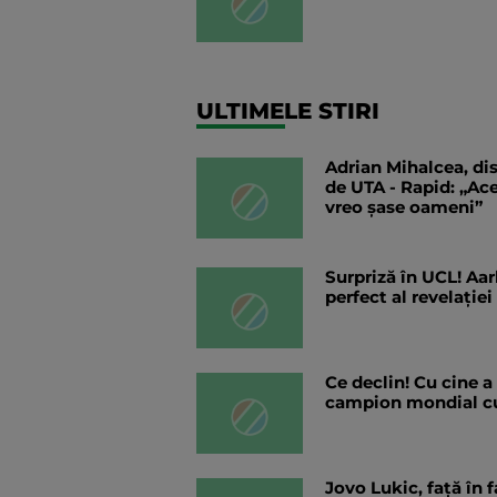
ULTIMELE STIRI
Adrian Mihalcea, dis
de UTA - Rapid: „Ac
vreo șase oameni”
Surpriză în UCL! Aar
perfect al revelației
Ce declin! Cu cine a
campion mondial cu
Jovo Lukic, față în f