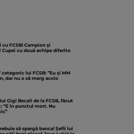
i cu FCSB! Campion și
l Cupei cu două echipe diferite
” categoric lui FCSB: ”Eu și MM
m, dar nu o să merg acolo
 lui Gigi Becali de la FCSB, făcut
ct: ”E în punctul mort. Nu
ic”
trebuie să spargă banca! Șefii lui
pe câți bani pleacă Jovo Lukić la