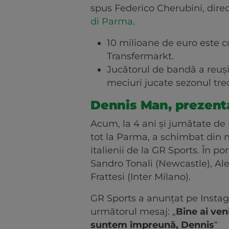
spus Federico Cherubini, dire
di Parma
.
10 milioane de euro este c
Transfermarkt.
Jucătorul de bandă a reușit
meciuri jucate sezonul trecu
Dennis Man, prezent
Acum, la 4 ani și jumătate de
tot la Parma, a schimbat din 
italienii de la GR Sports. În po
Sandro Tonali (Newcastle), Al
Frattesi (Inter Milano).
GR Sports a anunțat pe Insta
următorul mesaj: „
Bine ai ven
suntem împreună, Dennis
“