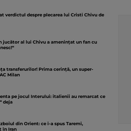
at verdictul despre plecarea lui Cristi Chivu de
 jucător al lui Chivu a amenințat un fan cu
unesc!“
ța transferurilor! Prima cerință, un super-
 AC Milan
nta pe jocul Interului: italienii au remarcat ce
“ deja
ăzboiul din Orient: ce i-a spus Taremi,
 în Iran