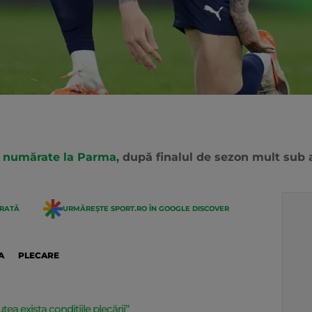
e numărate la Parma
, după finalul de sezon mult sub 
ERATĂ
URMĂREȘTE SPORT.RO ÎN GOOGLE DISCOVER
A
PLECARE
tea exista condițiile plecării”