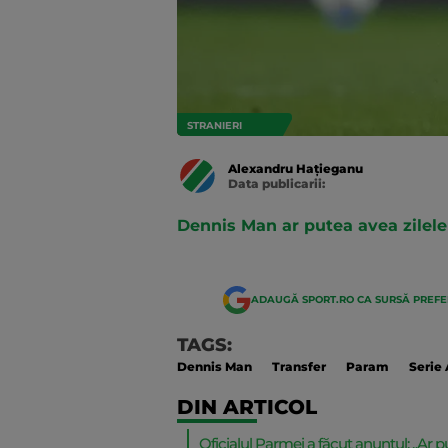
STRANIERI
Alexandru Hațieganu
Data publicarii:
Data
actualizarii:
Dennis Man ar putea avea zilel
ADAUGĂ SPORT.RO CA SURSĂ PREF
TAGS:
Dennis Man
Transfer
Param
Serie 
DIN ARTICOL
Oficialul Parmei a făcut anunțul: „Ar pu