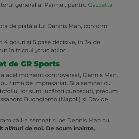
ctorul general al Parmei, pentru
Gazzetta
ota de piață a lui Dennis Man, conform
 4 goluri și 5 pase decisive, în 34 de
t în tricoul „cruciaților”.
at de GR Sports
 la acel moment controversat, Dennis Man,
nou firma de impresariat. Și a semnat cu
rtofoliul lor sunt jucători cunoscuți, precum
essandro Buongiorno (Napoli) și Davide
gram că l-a semnat și pe Dennis Man cu
it alături de noi. De acum înainte,