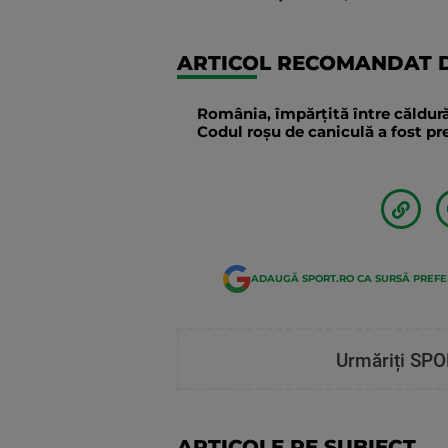
ARTICOL RECOMANDAT D
România, împărțită între căldură
Codul roșu de caniculă a fost p
ADAUGĂ SPORT.RO CA SURSĂ PREF
Urmăriți SPO
ARTICOLE PE SUBIECT