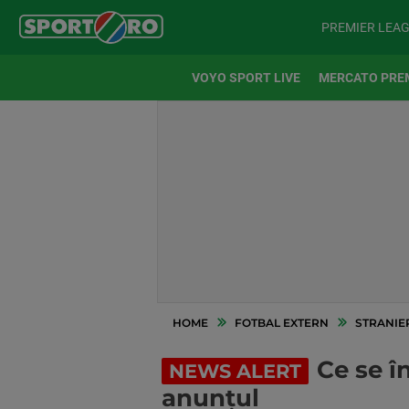
PREMIER LEA
VOYO SPORT LIVE
MERCATO PRE
HOME
FOTBAL EXTERN
STRANIE
Ce se î
NEWS ALERT
anunțul