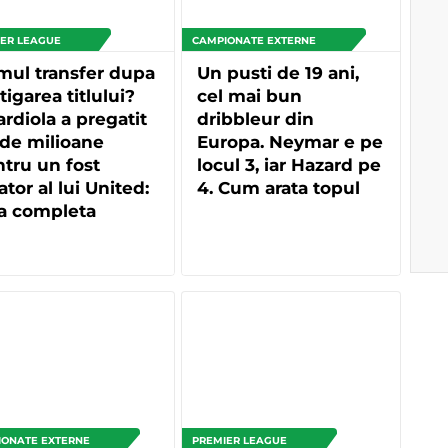
ER LEAGUE
CAMPIONATE EXTERNE
mul transfer dupa
Un pusti de 19 ani,
tigarea titlului?
cel mai bun
rdiola a pregatit
dribbleur din
de milioane
Europa. Neymar e pe
tru un fost
locul 3, iar Hazard pe
ator al lui United:
4. Cum arata topul
ta completa
ionata de Pep
IONATE EXTERNE
PREMIER LEAGUE