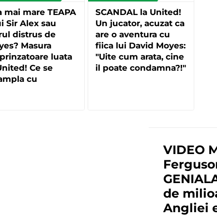
a mai mare TEAPA
SCANDAL la United!
ui Sir Alex sau
Un jucator, acuzat ca
rul distrus de
are o aventura cu
yes? Masura
fiica lui David Moyes:
prinzatoare luata
"Uite cum arata, cine
United! Ce se
il poate condamna?!"
ampla cu
juteria" de 20 de
ioane:
VIDEO M
Ferguson
GENIALA 
de mili
Angliei 