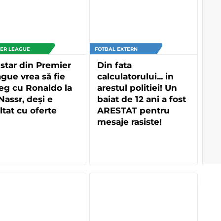
ER LEAGUE
FOTBAL EXTERN
star din Premier
Din fata
gue vrea să fie
calculatorului... in
eg cu Ronaldo la
arestul politiei! Un
Nassr, deși e
baiat de 12 ani a fost
ltat cu oferte
ARESTAT pentru
mesaje rasiste!