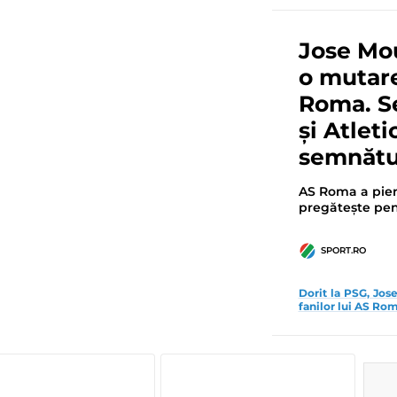
Jose Mo
o mutare
Roma. Se
și Atlet
semnătur
AS Roma a pier
pregătește pen
SPORT.RO
Dorit la PSG, Jose
fanilor lui AS Ro