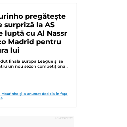
urinho pregătește
 surpriză la AS
 luptă cu Al Nassr
ico Madrid pentru
a lui
dut finala Europa League și se
tru un nou sezon competițional.
 Mourinho și-a anunțat decizia în fața 
ma