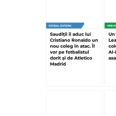
FOTBAL EXTERN
PREMI
Saudiții îi aduc lui
Un 
Cristiano Ronaldo un
Lea
nou coleg în atac. Îl
col
vor pe fotbalistul
Al-
dorit și de Atletico
asa
Madrid