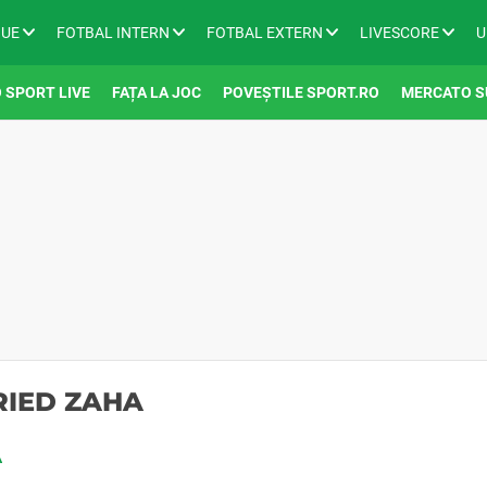
GUE
FOTBAL INTERN
FOTBAL EXTERN
LIVESCORE
U
 SPORT LIVE
FAȚA LA JOC
POVEȘTILE SPORT.RO
MERCATO S
RIED ZAHA
A