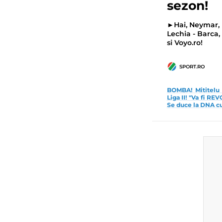
sezon!
►Hai, Neymar, h
Lechia - Barca, 
si Voyo.ro!
SPORT.RO
BOMBA! Mititelu v
Liga II! "Va fi RE
Se duce la DNA cu 