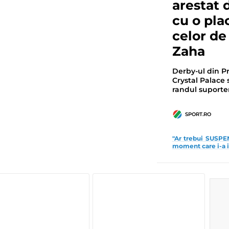
arestat 
cu o plac
celor de
Zaha
Derby-ul din P
Crystal Palace 
randul suporter
SPORT.RO
"Ar trebui SUSPEN
moment care i-a in