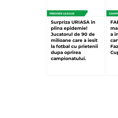
PREMIER LEAGUE
CAMP
Surpriza URIASA in
FAB
plina epidemie!
man
Jucatorul de 90 de
a i
milioane care a iesit
car
la fotbal cu prietenii
Faz
dupa oprirea
Cup
campionatului.
Oamenilor nu le-a
venit sa creada ca-l
vad