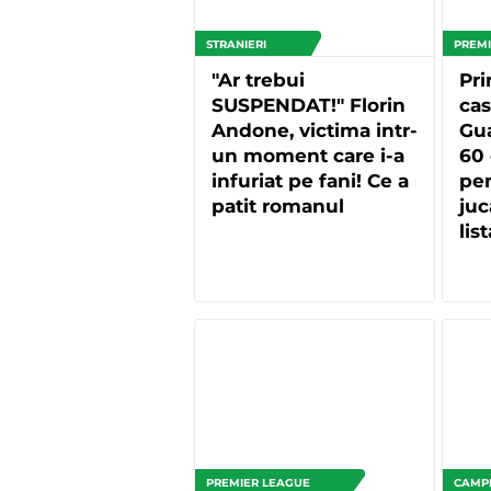
STRANIERI
PREMI
"Ar trebui
Pri
SUSPENDAT!" Florin
cas
Andone, victima intr-
Gua
un moment care i-a
60 
infuriat pe fani! Ce a
pen
patit romanul
juc
lis
cre
PREMIER LEAGUE
CAMP