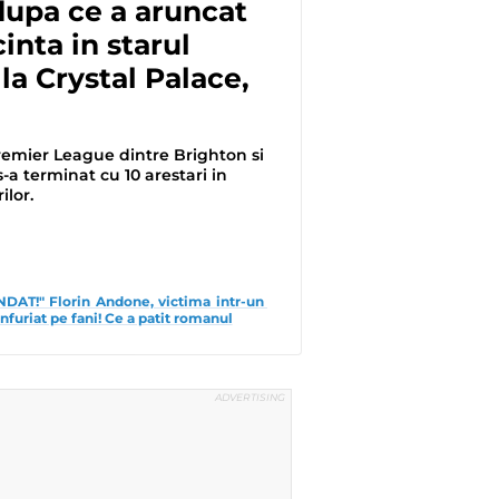
dupa ce a aruncat
inta in starul
 la Crystal Palace,
remier League dintre Brighton si
s-a terminat cu 10 arestari in
ilor.
DAT!" Florin Andone, victima intr-un 
furiat pe fani! Ce a patit romanul