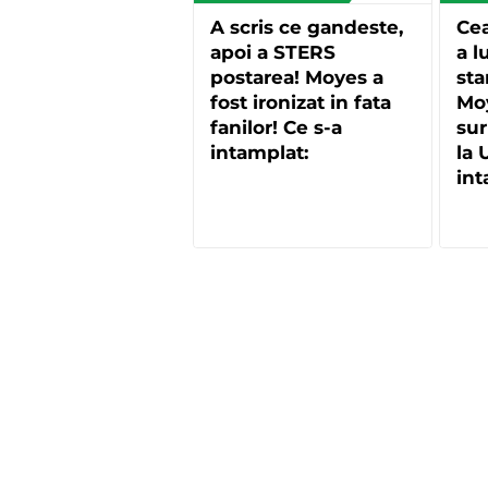
A scris ce gandeste,
Ce
apoi a STERS
a l
postarea! Moyes a
sta
fost ironizat in fata
Mo
fanilor! Ce s-a
sur
intamplat:
la 
int
"bi
mil