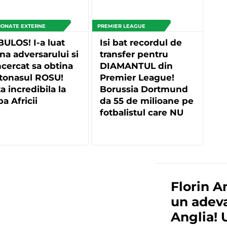
IONATE EXTERNE
PREMIER LEAGUE
ULOS! I-a luat
Isi bat recordul de
a adversarului si
transfer pentru
ncercat sa obtina
DIAMANTUL din
tonasul ROSU!
Premier League!
a incredibila la
Borussia Dortmund
a Africii
da 55 de milioane pe
fotbalistul care NU
vrea la City sau
Chelsea
Florin A
un adeva
Anglia! 