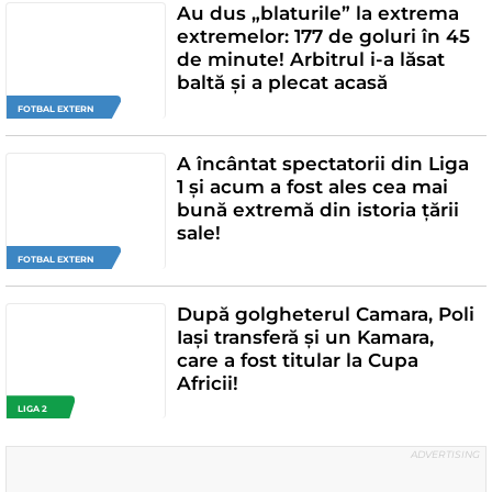
Au dus „blaturile” la extrema
extremelor: 177 de goluri în 45
de minute! Arbitrul i-a lăsat
baltă și a plecat acasă
FOTBAL EXTERN
A încântat spectatorii din Liga
1 și acum a fost ales cea mai
bună extremă din istoria țării
sale!
FOTBAL EXTERN
După golgheterul Camara, Poli
Iași transferă și un Kamara,
care a fost titular la Cupa
Africii!
LIGA 2