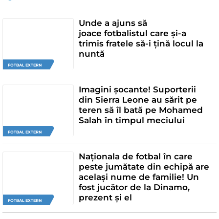
Unde a ajuns să
joace fotbalistul care și-a
trimis fratele să-i țină locul la
nuntă
FOTBAL EXTERN
Imagini șocante! Suporterii
din Sierra Leone au sărit pe
teren să îl bată pe Mohamed
Salah în timpul meciului
FOTBAL EXTERN
Naționala de fotbal în care
peste jumătate din echipă are
același nume de familie! Un
fost jucător de la Dinamo,
prezent și el
FOTBAL EXTERN