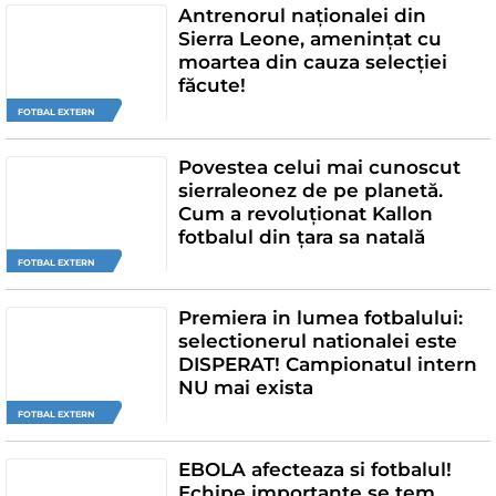
Antrenorul naționalei din
Sierra Leone, amenințat cu
moartea din cauza selecției
făcute!
FOTBAL EXTERN
Povestea celui mai cunoscut
sierraleonez de pe planetă.
Cum a revoluționat Kallon
fotbalul din țara sa natală
FOTBAL EXTERN
Premiera in lumea fotbalului:
selectionerul nationalei este
DISPERAT! Campionatul intern
NU mai exista
FOTBAL EXTERN
EBOLA afecteaza si fotbalul!
Echipe importante se tem