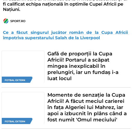
fi calificat echipa națională în optimile Cupei Africii pe
Națiuni.
SPORT.RO
Ce a făcut singurul jucător român de la Cupa Africii 
împotriva superstarului Salah de la Liverpool
Gafă de proporții la Cupa
Africii! Portarul a scăpat
mingea inexplicabil în
prelungiri, iar un fundaș i-a
luat locul
FOTBAL EXTERN
Momente de senzație la Cupa
Africii! A făcut meciul carierei
în fața Algeriei lui Mahrez, iar
apoi a izbucnit în plâns când a
fost numit 'Omul meciului'
FOTBAL EXTERN