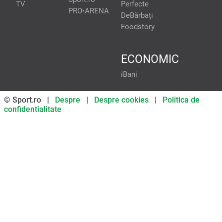
TV
Perfecte
PRO•ARENA
DeBărbați
Foodstory
ECONOMIC
iBani
© Sport.ro |
Despre
|
Despre cookies
|
Politica de
confidentialitate
Don’t miss out on our news and
updates! Enable push
notifications
SUBSCRIBE
NOT NOW
UNSUBSCRIBE