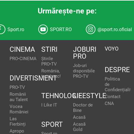
Urmăreşte-ne pe:
Sport.ro
SPORT.RO
@sport.ro.oficial
CINEMA
STIRI
JOBURI
VOYO
PRO
PRO•CINEMA
Știrile
PRO•TV
Job-uri
DESPRE
România,
disponibile
te iubesc!
PRO•TV
DIVERTISMENT
Politica
de
PRO•TV
Confidențialita
Românii
TEHNOLOGIE
LIFESTYLE
Contact
au Talent
CNA
I Like IT
Doctor de
Vocea
Bine
României
Acasă
Las
SPORT
Fierbinți
Acasă
Gold
Apropo
Sport.ro