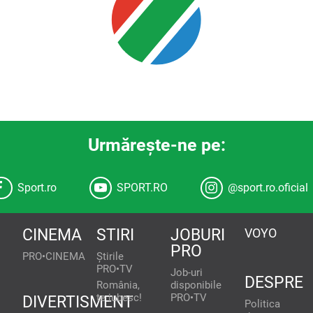
Urmăreşte-ne pe:
Sport.ro
SPORT.RO
@sport.ro.oficial
CINEMA
STIRI
JOBURI
VOYO
PRO
PRO•CINEMA
Știrile
PRO•TV
Job-uri
DESPRE
România,
disponibile
te iubesc!
PRO•TV
DIVERTISMENT
Politica