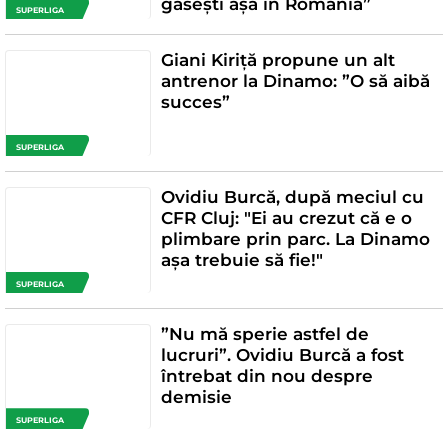
găsești așa în România”
SUPERLIGA
Giani Kiriță propune un alt
antrenor la Dinamo: ”O să aibă
succes”
SUPERLIGA
Ovidiu Burcă, după meciul cu
CFR Cluj: "Ei au crezut că e o
plimbare prin parc. La Dinamo
așa trebuie să fie!"
SUPERLIGA
”Nu mă sperie astfel de
lucruri”. Ovidiu Burcă a fost
întrebat din nou despre
demisie
SUPERLIGA