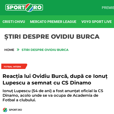
PREMI
CRISTI CHIVU
MERCATO PREMIER LEAGUE
VOYO SPORT LIVE
ȘTIRI DESPRE OVIDIU BURCA
HOME
STIRI DESPRE OVIDIU BURCA
FOTBAL INTERN
Reacția lui Ovidiu Burcă, după ce Ionuț
Lupescu a semnat cu CS Dinamo
Ionuț Lupescu (54 de ani) a fost anunțat oficial la CS
Dinamo, acolo unde se va ocupa de Academia de
Fotbal a clubului.
SPORT.RO