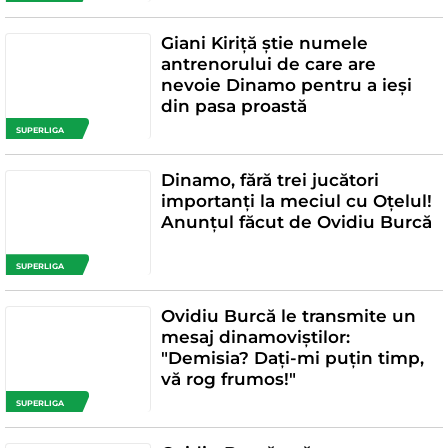
Giani Kiriță știe numele
antrenorului de care are
nevoie Dinamo pentru a ieși
din pasa proastă
SUPERLIGA
Dinamo, fără trei jucători
importanți la meciul cu Oțelul!
Anunțul făcut de Ovidiu Burcă
SUPERLIGA
Ovidiu Burcă le transmite un
mesaj dinamoviștilor:
"Demisia? Dați-mi puțin timp,
vă rog frumos!"
SUPERLIGA