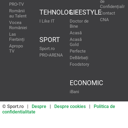
de
PRO•TV
Confidențialita
Românii
TEHNOLOGIE
LIFESTYLE
Contact
au Talent
CNA
I Like IT
Doctor de
Vocea
Bine
României
Acasă
Las
SPORT
Fierbinți
Acasă
Gold
Apropo
Sport.ro
TV
Perfecte
PRO•ARENA
DeBărbați
Foodstory
ECONOMIC
iBani
© Sport.ro |
Despre
|
Despre cookies
|
Politica de
confidentialitate
Don’t miss out on our news and