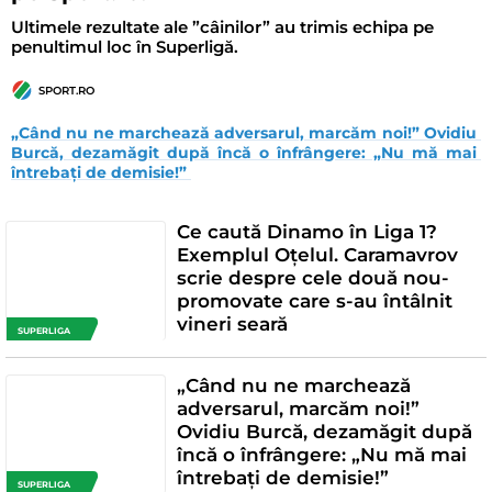
Ultimele rezultate ale ”câinilor” au trimis echipa pe
penultimul loc în Superligă.
SPORT.RO
„Când nu ne marchează adversarul, marcăm noi!” Ovidiu 
Burcă, dezamăgit după încă o înfrângere: „Nu mă mai 
întrebați de demisie!” 
Ce caută Dinamo în Liga 1?
Exemplul Oțelul. Caramavrov
scrie despre cele două nou-
promovate care s-au întâlnit
vineri seară
SUPERLIGA
„Când nu ne marchează
adversarul, marcăm noi!”
Ovidiu Burcă, dezamăgit după
încă o înfrângere: „Nu mă mai
întrebați de demisie!”
SUPERLIGA