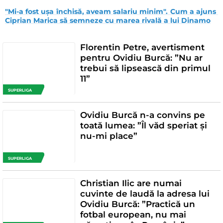
"Mi-a fost ușa închisă, aveam salariu minim". Cum a ajuns 
Ciprian Marica să semneze cu marea rivală a lui Dinamo
Florentin Petre, avertisment
pentru Ovidiu Burcă: ”Nu ar
trebui să lipsească din primul
11”
SUPERLIGA
Ovidiu Burcă n-a convins pe
toată lumea: ”Îl văd speriat și
nu-mi place”
SUPERLIGA
Christian Ilic are numai
cuvinte de laudă la adresa lui
Ovidiu Burcă: ”Practică un
fotbal european, nu mai