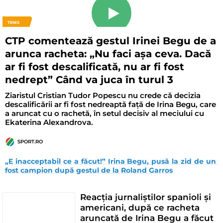
TENIS
CTP comentează gestul Irinei Begu de a
arunca racheta: „Nu faci așa ceva. Dacă
ar fi fost descalificată, nu ar fi fost
nedrept” Când va juca în turul 3
Ziaristul Cristian Tudor Popescu nu crede că decizia
descalificării ar fi fost nedreaptă față de Irina Begu, care
a aruncat cu o rachetă, în setul decisiv al meciului cu
Ekaterina Alexandrova.
SPORT.RO
„E inacceptabil ce a făcut!” Irina Begu, pusă la zid de un 
fost campion după gestul de la Roland Garros 
Reacția jurnaliștilor spanioli și
americani, după ce racheta
aruncată de Irina Begu a făcut