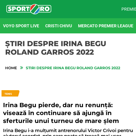
PREMI
VOYO SPORT LIVE
CRISTI CHIVU
MERCATO PREMIER LEAGUE
ȘTIRI DESPRE IRINA BEGU
ROLAND GARROS 2022
HOME
STIRI DESPRE IRINA BEGU ROLAND GARROS 2022
TENIS
Irina Begu pierde, dar nu renunță:
visează în continuare să ajungă în
sferturile unui turneu de mare șlem
Irina Begu i-a mulțumit antrenorului Victor Crivoi pentru
ajutorul acordat, prin care poate să treacă mai ușor