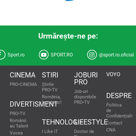
Urmăreşte-ne pe:
Sport.ro
SPORT.RO
@sport.ro.oficial
CINEMA
STIRI
JOBURI
VOYO
PRO
PRO•CINEMA
Știrile
PRO•TV
Job-uri
DESPRE
România,
disponibile
te iubesc!
PRO•TV
DIVERTISMENT
Politica
de
PRO•TV
Confidențialita
Românii
TEHNOLOGIE
LIFESTYLE
Contact
au Talent
CNA
I Like IT
Doctor de
Vocea