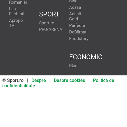
Bine
României
Acasă
Las
SPORT
Fierbinți
Acasă
Gold
Apropo
Sport.ro
TV
Perfecte
PRO•ARENA
DeBărbați
Foodstory
ECONOMIC
iBani
© Sport.ro |
Despre
|
Despre cookies
|
Politica de
confidentialitate
Don’t miss out on our news and
updates! Enable push
notifications
SUBSCRIBE
NOT NOW