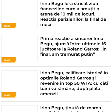
Irina Begu le-a stricat ziua
francezilor: cum a amuțit o
arenă de 10 mii de locuri.
Reacția parizienilor, la final de
meci
TENIS
Prima reacție a sincerei Irina
Begu, ajunsă între ultimele 16
jucătoare la Roland Garros: „În
final, am tremurat puțin”
TENIS
Irina Begu, calificare istorică în
optimile Roland Garros și
revenire în top 50 WTA: cu câți
bani va rămâne, după plata
amenzii
TENIS
Irina Begu, ținută de mama