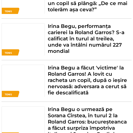
un copil să plângă: „De ce mai
tolerăm așa ceva?”
TENIS
Irina Begu, performanța
carierei la Roland Garros? S-a
calificat în turul al treilea,
unde va întâlni numărul 227
mondial
TENIS
Irina Begu a făcut 'victime' la
Roland Garros! A lovit cu
racheta un copil, după o ieșire
nervoasă: adversara a cerut să
fie descalificată
TENIS
Irina Begu o urmează pe
Sorana Cîrstea, în turul 2 la
Roland Garros: bucureșteanca
a făcut surpriza împotriva