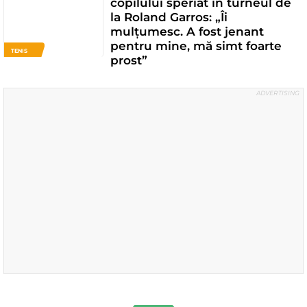
copilului speriat în turneul de
la Roland Garros: „Îi
mulțumesc. A fost jenant
pentru mine, mă simt foarte
TENIS
prost”