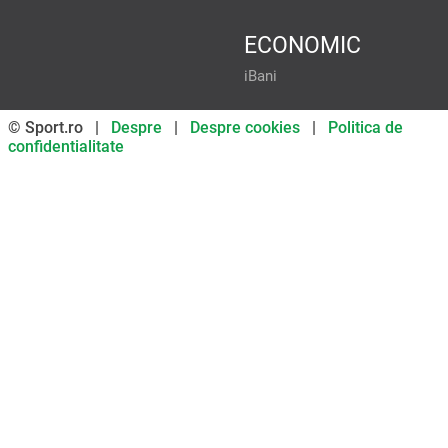
ECONOMIC
iBani
© Sport.ro |
Despre
|
Despre cookies
|
Politica de
confidentialitate
Don’t miss out on our news and
updates! Enable push
notifications
SUBSCRIBE
NOT NOW
UNSUBSCRIBE