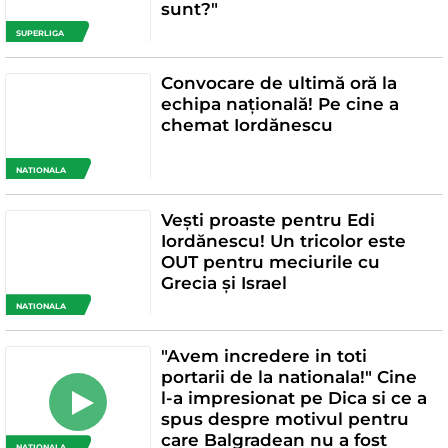
sunt?"
SUPERLIGA
Convocare de ultimă oră la
echipa națională! Pe cine a
chemat Iordănescu
NATIONALA
Vești proaste pentru Edi
Iordănescu! Un tricolor este
OUT pentru meciurile cu
Grecia și Israel
NATIONALA
"Avem incredere in toti
portarii de la nationala!" Cine
l-a impresionat pe Dica si ce a
spus despre motivul pentru
care Balgradean nu a fost
NATIONALA