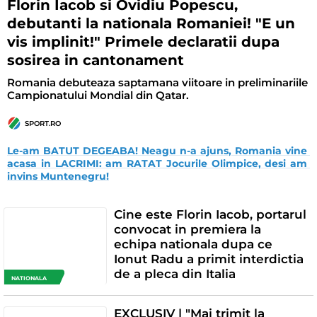
Florin Iacob si Ovidiu Popescu,
debutanti la nationala Romaniei! "E un
vis implinit!" Primele declaratii dupa
sosirea in cantonament
Romania debuteaza saptamana viitoare in preliminariile
Campionatului Mondial din Qatar.
SPORT.RO
Le-am BATUT DEGEABA! Neagu n-a ajuns, Romania vine 
acasa in LACRIMI: am RATAT Jocurile Olimpice, desi am 
invins Muntenegru!
Cine este Florin Iacob, portarul
convocat in premiera la
echipa nationala dupa ce
Ionut Radu a primit interdictia
de a pleca din Italia
NATIONALA
EXCLUSIV | "Mai trimit la