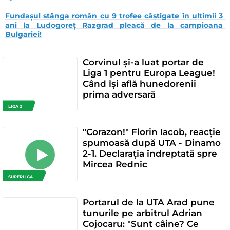
Fundașul stânga român cu 9 trofee câștigate în ultimii 3 
ani la Ludogoreț Razgrad pleacă de la campioana 
Bulgariei!
Corvinul și-a luat portar de
Liga 1 pentru Europa League!
Când își află hunedorenii
prima adversară
LIGA 2
"Corazon!" Florin Iacob, reacție
spumoasă după UTA - Dinamo
2-1. Declarația îndreptată spre
Mircea Rednic
SUPERLIGA
Portarul de la UTA Arad pune
tunurile pe arbitrul Adrian
Cojocaru: "Sunt câine? Ce