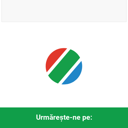
Urmăreşte-ne pe: