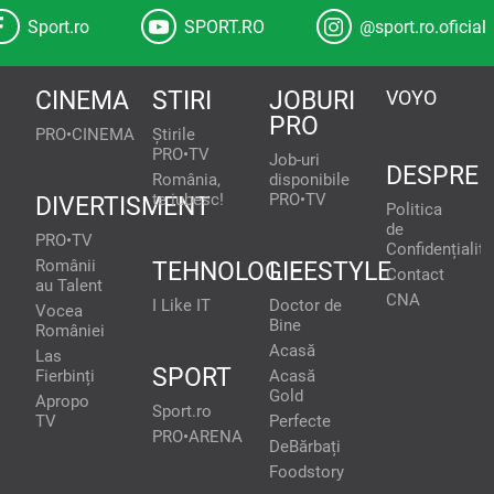
Sport.ro
SPORT.RO
@sport.ro.oficial
CINEMA
STIRI
JOBURI
VOYO
PRO
PRO•CINEMA
Știrile
PRO•TV
Job-uri
DESPRE
România,
disponibile
te iubesc!
PRO•TV
DIVERTISMENT
Politica
de
PRO•TV
Confidențialita
Românii
TEHNOLOGIE
LIFESTYLE
Contact
au Talent
CNA
I Like IT
Doctor de
Vocea
Bine
României
Acasă
Las
SPORT
Fierbinți
Acasă
Gold
Apropo
Sport.ro
TV
Perfecte
PRO•ARENA
DeBărbați
Foodstory