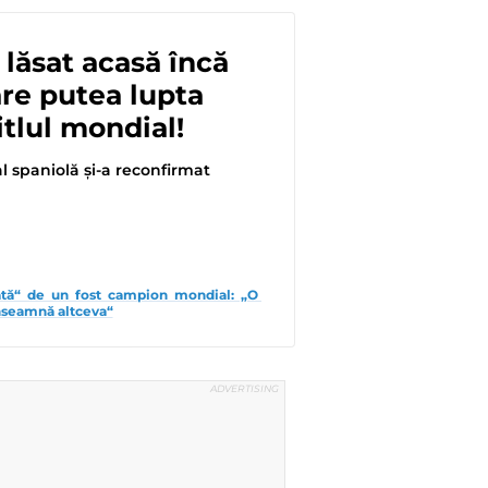
 lăsat acasă încă
are putea lupta
itlul mondial!
l spaniolă și-a reconfirmat
iată“ de un fost campion mondial: „O 
înseamnă altceva“