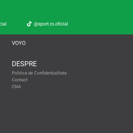
cial
@sport.ro.oficial
VOYO
DESPRE
tele pentru a oferi:
Politica de Confidențialitate
formanței reclamelor. Stocarea
Contact
tilizarea profilurilor pentru
CNA
lor de conținut personalizat.
onalizate. Crearea profilurilor
ACCEPT TOATE
ței conținutului. Înțelegerea
se diferite. Utilizarea de date
lor limitate pentru a selecta
 scanarea dispozitivului.
VREAU SA
MODIFIC
SETARILE
INDIVIDUAL