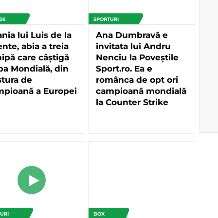
26
SPORTURI
nia lui Luis de la
Ana Dumbravă e
nte, abia a treia
invitata lui Andru
ipă care câștigă
Nenciu la Poveștile
a Mondială, din
Sport.ro. Ea e
tura de
românca de opt ori
mpioană a Europei
campioană mondială
la Counter Strike
URI
BOX