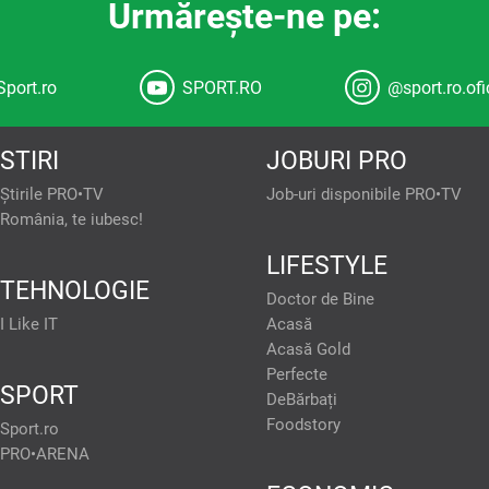
Urmăreşte-ne pe:
Sport.ro
SPORT.RO
@sport.ro.ofi
STIRI
JOBURI PRO
Știrile PRO•TV
Job-uri disponibile PRO•TV
România, te iubesc!
confidențiale
Atât noi, cât și partenerii noștri prelucrăm da
LIFESTYLE
TEHNOLOGIE
tivul dvs., precum
Dezvoltarea și îmbunătățirea serviciilor. Măsurarea per
Doctor de Bine
și/sau accesarea informațiilor de pe un dispozitiv. U
. Puteți accepta sau
selectarea conținutului personalizat. Crearea profiluri
gina cu politica de
I Like IT
Acasă
Utilizarea profilurilor pentru selectarea publicității pers
și nu vă vor afecta
Acasă Gold
pentru publicitate personalizată. Măsurarea performan
publicului prin statistici sau combinații de date din sur
Perfecte
limitate pentru a selecta publicitatea. Utilizarea date
partenere, precum si
SPORT
conținutul. Date precise de geolocație și identificarea prin
DeBărbați
mite website-ului sa
Listă parteneri (furnizori)
isate in functie de
Foodstory
Sport.ro
lor de socializare si
PRO•ARENA
rt. 15-22 din GDPR in
 fi exercitate prin