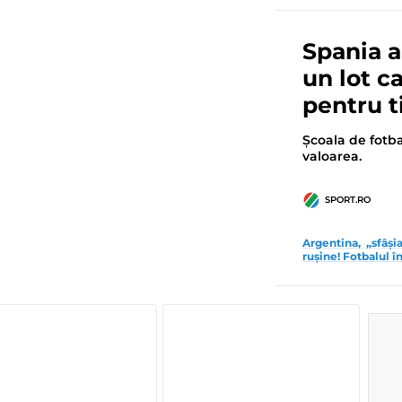
Spania a
un lot c
pentru t
Școala de fotba
valoarea.
SPORT.RO
Argentina, „sfâș
rușine! Fotbalul 