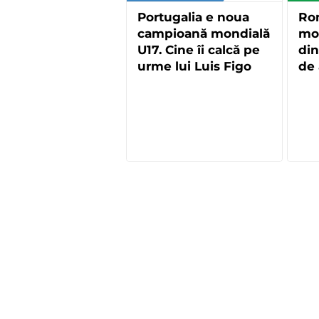
Portugalia e noua
Ro
campioană mondială
mon
U17. Cine îi calcă pe
din
urme lui Luis Figo
de 