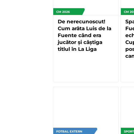
CM 2026
CM 20
De nerecunoscut!
Spa
Cum arăta Luis de la
Fue
Fuente când era
ech
jucător și câștiga
Cup
titlul în La Liga
pos
ca
FOTBAL EXTERN
SPORT