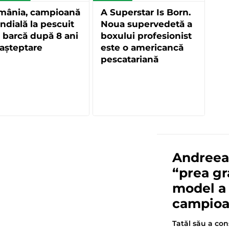
mânia, campioană
A Superstar Is Born.
dială la pescuit
Noua supervedetă a
 barcă după 8 ani
boxului profesionist
așteptare
este o americancă
pescatariană
Andreea 
“prea gr
model a
campioa
Tatăl său a cons