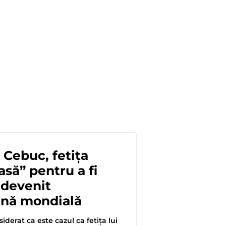
Cebuc, fetița
asă” pentru a fi
 devenit
nă mondială
iderat ca este cazul ca fetița lui