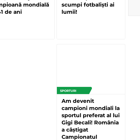
mpioană mondială
scumpi fotbaliști ai
41 de ani
lumii!
SPORTURI
Am devenit
campioni mondiali la
sportul preferat al lui
Gigi Becali! România
a câștigat
Campionatul