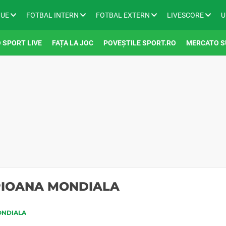
GUE
FOTBAL INTERN
FOTBAL EXTERN
LIVESCORE
U
 SPORT LIVE
FAȚA LA JOC
POVEȘTILE SPORT.RO
MERCATO S
PIOANA MONDIALA
ONDIALA