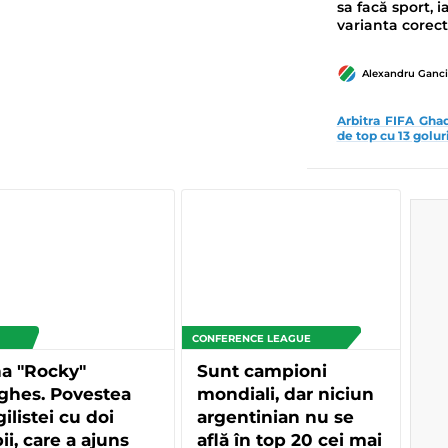
sa facă sport, i
varianta corec
Alexandru Ganci
Arbitra FIFA Ghad
de top cu 13 goluri
CONFERENCE LEAGUE
a "Rocky"
Sunt campioni
ghes. Povestea
mondiali, dar niciun
ilistei cu doi
argentinian nu se
ii, care a ajuns
află în top 20 cei mai