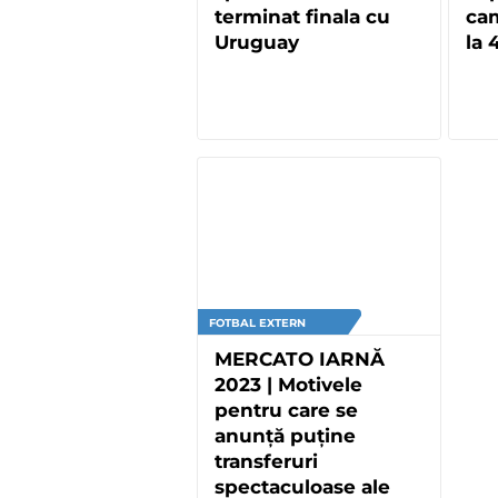
terminat finala cu
ca
Uruguay
la 
FOTBAL EXTERN
MERCATO IARNĂ
2023 | Motivele
pentru care se
anunță puține
transferuri
spectaculoase ale