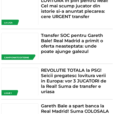
LOVITURA in plin pentru Real!
Cel mai scump jucator din
istorie si-a anuntat plecarea:
cere URGENT transfer
LA LIGA
Transfer SOC pentru Gareth
Bale! Real Madrid a primit o
oferta neasteptata: unde
poate ajunge galezul
CAMPIONATE EXTERNE
REVOLUTIE TOTALA la PSG!
Seicii pregatesc lovitura verii
in Europa: vor 3 JUCATORI de
la Real! Suma de transfer e
uriasa
LIGUE 1
Gareth Bale a spart banca la
Real Madrid! Suma COLOSALA