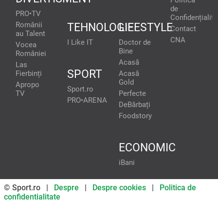
de
PRO•TV
Confidențialita
Românii
TEHNOLOGIE
LIFESTYLE
Contact
au Talent
CNA
I Like IT
Doctor de
Vocea
Bine
României
Acasă
Las
SPORT
Fierbinți
Acasă
Gold
Apropo
Sport.ro
TV
Perfecte
PRO•ARENA
DeBărbați
Foodstory
ECONOMIC
iBani
© Sport.ro |
Despre
|
Despre cookies
|
Politica de
confidentialitate