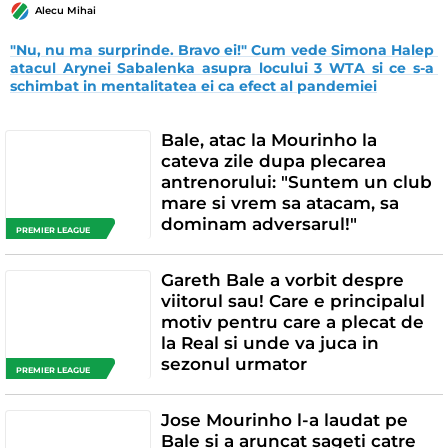
Alecu Mihai
"Nu, nu ma surprinde. Bravo ei!" Cum vede Simona Halep 
atacul Arynei Sabalenka asupra locului 3 WTA si ce s-a 
schimbat in mentalitatea ei ca efect al pandemiei
Bale, atac la Mourinho la
cateva zile dupa plecarea
antrenorului: "Suntem un club
mare si vrem sa atacam, sa
dominam adversarul!"
PREMIER LEAGUE
Gareth Bale a vorbit despre
viitorul sau! Care e principalul
motiv pentru care a plecat de
la Real si unde va juca in
sezonul urmator
PREMIER LEAGUE
Jose Mourinho l-a laudat pe
Bale si a aruncat sageti catre