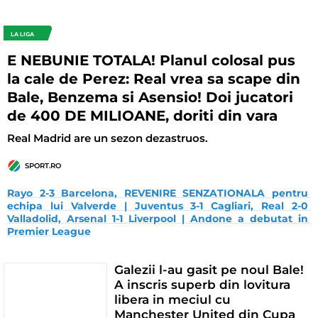
LA LIGA
E NEBUNIE TOTALA! Planul colosal pus
la cale de Perez: Real vrea sa scape din
Bale, Benzema si Asensio! Doi jucatori
de 400 DE MILIOANE, doriti din vara
Real Madrid are un sezon dezastruos.
SPORT.RO
Rayo 2-3 Barcelona, REVENIRE SENZATIONALA pentru 
echipa lui Valverde | Juventus 3-1 Cagliari, Real 2-0 
Valladolid, Arsenal 1-1 Liverpool | Andone a debutat in 
Premier League
Galezii l-au gasit pe noul Bale!
A inscris superb din lovitura
libera in meciul cu
Manchester United din Cupa