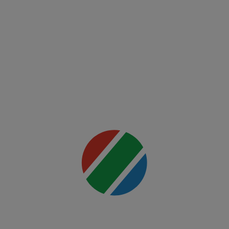
McGregor
vs
Holloway
2
Mai multe
detalii
00:00