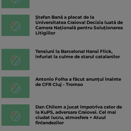
Ștefan Bană a plecat de la
Universitatea Craiova! Decizia luată de
Camera Națională pentru Soluționarea
Litigiilor
Tensiuni la Barcelona! Hansi Flick,
înfuriat la culme de starul catalanilor
Antonio Folha a făcut anunțul înainte
de CFR Cluj - Tromso
Dan Chilom a jucat împotriva celor de
la KuPS, adversara Craiovei. Cel mai
ciudat lucru, atmosfera + Atuul
finlandezilor