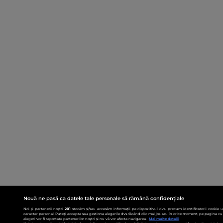
Nouă ne pasă ca datele tale personale să rămână confidențiale
Noi și partenerii noștri
201
stocăm și/sau accesăm informații pe dispozitivul dvs., precum identificatorii cookie 
caracter personal. Puteți accepta sau gestiona alegerile dvs. făcând clic mai jos sau în orice moment, pe pagina cu 
alegeri vor fi raportate partenerilor noștri și nu vă vor afecta navigarea.
Mai multe detalii