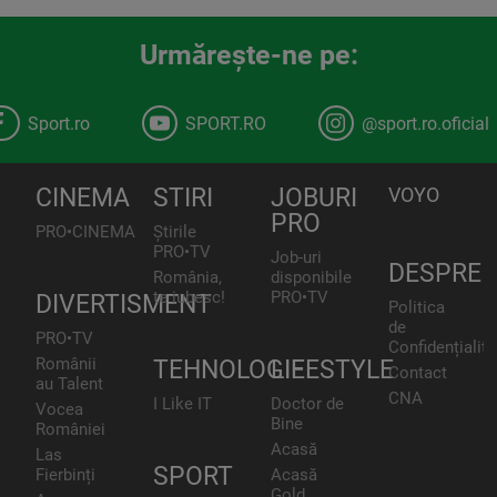
Urmăreşte-ne pe:
Sport.ro
SPORT.RO
@sport.ro.oficial
CINEMA
STIRI
JOBURI
VOYO
PRO
PRO•CINEMA
Știrile
PRO•TV
Job-uri
DESPRE
România,
disponibile
te iubesc!
PRO•TV
DIVERTISMENT
Politica
de
PRO•TV
Confidențialita
Românii
TEHNOLOGIE
LIFESTYLE
Contact
au Talent
CNA
I Like IT
Doctor de
Vocea
Bine
României
Acasă
Las
SPORT
Fierbinți
Acasă
Gold