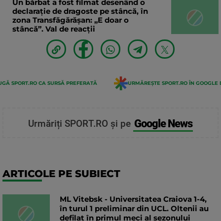
Un bărbat a fost filmat desenând o
declaraţie de dragoste pe stâncă, în
zona Transfăgărăşan: „E doar o
stâncă”. Val de reacții
GĂ SPORT.RO CA SURSĂ PREFERATĂ
URMĂREȘTE SPORT.RO ÎN GOOGLE 
Google News
Urmăriți SPORT.RO și pe
ARTICOLE PE SUBIECT
ML Vitebsk - Universitatea Craiova 1-4,
în turul 1 preliminar din UCL. Oltenii au
defilat în primul meci al sezonului