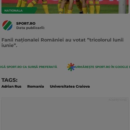
NATIONALA
SPORT.RO
Data publicarii:
Data
actualizarii:
Fanii naționalei României au votat ”tricolorul lunii
iunie”.
GĂ SPORT.RO CA SURSĂ PREFERATĂ
URMĂREȘTE SPORT.RO ÎN GOOGLE 
TAGS:
Adrian Rus
Romania
Universitatea Craiova