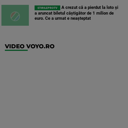
A crezut că a pierdut la loto și
STIRILEPROTV
a aruncat biletul câștigător de 1 milion de
euro. Ce a urmat e neașteptat
VIDEO VOYO.RO
UFC
(EN)
UFC
Fight
Night:
Medic vs
Rodriguez