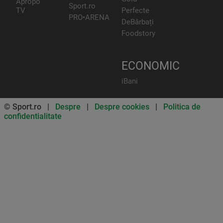
Apropo
Sport.ro
TV
Perfecte
PRO•ARENA
DeBărbați
Foodstory
ECONOMIC
iBani
© Sport.ro |
Despre
|
Despre cookies
|
Politica de
confidentialitate
Don’t miss out on our news and
updates! Enable push
notifications
SUBSCRIBE
NOT NOW
UNSUBSCRIBE