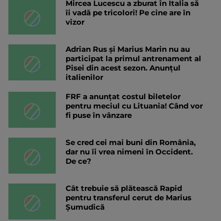
Mircea Lucescu a zburat în Italia să
îi vadă pe tricolori! Pe cine are în
vizor
Adrian Rus și Marius Marin nu au
participat la primul antrenament al
Pisei din acest sezon. Anunțul
italienilor
FRF a anunțat costul biletelor
pentru meciul cu Lituania! Când vor
fi puse în vânzare
Se cred cei mai buni din România,
dar nu îi vrea nimeni în Occident.
De ce?
Cât trebuie să plătească Rapid
pentru transferul cerut de Marius
Șumudică