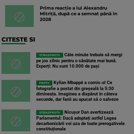
Prima reacție a lui Alexandru
Mitriță, după ce a semnat până în
2028
CITESTE SI
Câte minute trebuie să mergi
STIRILEPROTV
pe jos zilnic pentru o sănătate mai bună.
Experți: Nu sunt 10.000 de pași
Kylian Mbappé a comis-o! Ce
PROTV
fotografie a postat din greșeală la 5:30
dimineața. Imaginea a dispărut în câteva
secunde, dar fanii au apucat să o salveze
Nicușor Dan avertizează
STIRILEPROTV
Parlamentul: Dacă adoptați astfel Legea
decarbonizării voi uza de toate prerogativele
constituționale