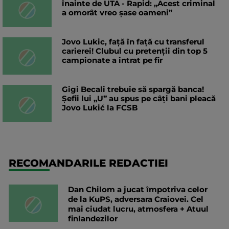
înainte de UTA - Rapid: „Acest criminal
a omorât vreo șase oameni”
Jovo Lukic, față în față cu transferul
carierei! Clubul cu pretenții din top 5
campionate a intrat pe fir
Gigi Becali trebuie să spargă banca!
Șefii lui „U” au spus pe câți bani pleacă
Jovo Lukić la FCSB
RECOMANDARILE REDACTIEI
Dan Chilom a jucat împotriva celor
de la KuPS, adversara Craiovei. Cel
mai ciudat lucru, atmosfera + Atuul
finlandezilor