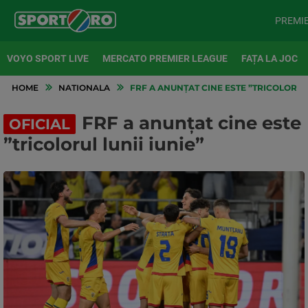
PREMI
VOYO SPORT LIVE
MERCATO PREMIER LEAGUE
FAȚA LA JOC
HOME
NATIONALA
FRF A ANUNȚAT CINE ESTE ”TRICOLORUL 
FRF a anunțat cine este
OFICIAL
”tricolorul lunii iunie”